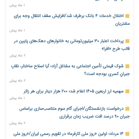
۲۳ ساعت پیش
۱ ماه پیش
محدودیت تازه برای شبکه بانکی؛ افزایش سپرده قانونی با هدف
اختلال خدمات ۴ بانک برطرف شد/افزایش سقف انتقال وجه برای
کنترل تورم
مشتریان
۱ روز پیش
۱ ماه پیش
ترمز تولید خودرو کشیده شد؛ افت ۲۵ درصدی تیراژ ایران‌خودرو،
پرداخت اعتبار ۳۰ میلیون‌تومانی به خانوارهای دهک‌های پایین در
سایپا و پارس‌خودرو
قالب طرح «افرا»
۱ روز پیش
۲ ماه پیش
بنگاه‌داری بانک‌ها؛ مانع بزرگ خانه‌دار شدن مستأجران
شوک قیمتی تأمین اجتماعی به مشاغل آزاد؛ آیا اصلاح ساختار، نقابِ
۱ روز پیش
جبرانِ کسری بودجه است؟
۲ ماه پیش
نماینده مجلس: توسعه مرزهای زمینی به راهبرد تأمین کالاهای
اساسی تبدیل شود
سهمیه ارز اربعین ۱۴۰۵ اعلام شد؛ ۲۰۰ هزار دینار برای هر زائر
۱ روز پیش
۱ ماه پیش
خانه کارگر قزوین: شکاف دستمزد و هزینه معیشت هر روز عمیق‌تر
درخواست بازنشستگان/اجرای گام سوم متناسب‌سازی براساس
می‌شود
جبران ۹۰ درصد افت ضریب زمان برقراری
۱ روز پیش
۲ ماه پیش
رئیس سازمان امور مالیاتی: بلاگرهای پردرآمد مشمول پرداخت
۱۴ مرداد؛ اولین «روز ملی کارفرما» در تقویم رسمی ایران/«روز ملی