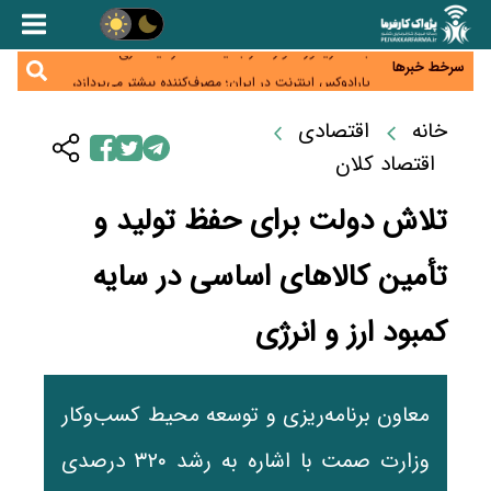
زائران اربعین نگران ارز باقی‌مانده نباشند؛ خرید دینار در
بانک‌ها و صرافی‌ها
جنگ کریدورها وارد فاز جدید شد؛ سرمایه‌گذاری ۳۴۵
میلیارد دلاری اوراسیا تا ۲۰۳۵
سرخط خبرها
پارادوکس اینترنت در ایران؛ مصرف‌کننده بیشتر می‌پردازد،
شبکه کمتر توسعه می‌یابد
تأمین سرمایه در گردش بدون خلق نقدینگی؛ نقش
خانه
اقتصادی
جدید سیاست‌های مالیاتی در حمایت از تولید
معمای تأمین ۸۰ همت معوقات بازنشستگان؛ بانک رفاه
وارد میدان شد
اقتصاد کلان
تلاش دولت برای حفظ تولید و
تأمین کالاهای اساسی در سایه
کمبود ارز و انرژی
معاون برنامه‌ریزی و توسعه محیط کسب‌وکار
وزارت صمت با اشاره به رشد ۳۲۰ درصدی