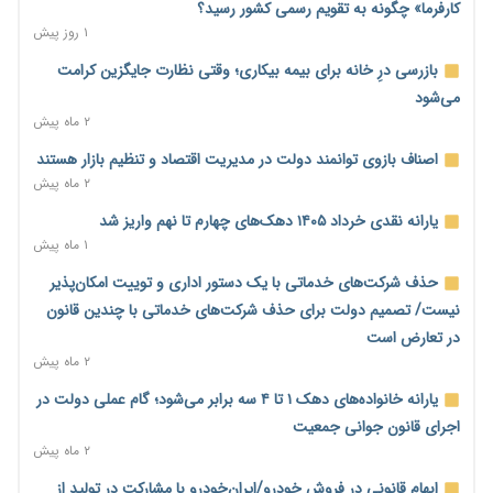
مالیات هستند
کارفرما» چگونه به تقویم رسمی کشور رسید؟
۱ روز پیش
۱ روز پیش
پیش‌بینی افزایش تولید برنج؛ نیاز وارداتی کشور به ۵۰۰ هزار تن
بازرسی درِ خانه برای بیمه بیکاری؛ وقتی نظارت جایگزین کرامت
کاهش می‌یابد
می‌شود
۱ روز پیش
۲ ماه پیش
امضای تفاهم‌نامه تجاری ایران و پاکستان؛ هدف‌گذاری تجارت ۱۰
اصناف بازوی توانمند دولت در مدیریت اقتصاد و تنظیم بازار هستند
میلیارد دلاری
۲ ماه پیش
۱ روز پیش
یارانه نقدی خرداد ۱۴۰۵ دهک‌های چهارم تا نهم واریز شد
اختیارات جدید گمرکات برای تمدید ورود موقت کالا و خودرو تا
۱ ماه پیش
پایان شهریور ابلاغ شد
حذف شرکت‌های خدماتی با یک دستور اداری و توییت امکان‌پذیر
۱ روز پیش
نیست/ تصمیم دولت برای حذف شرکت‌های خدماتی با چندین قانون
فهرست کالاهای فولادی و فلزات مشمول بازگشت ۱۰۰ درصد ارز
در تعارض است
صادراتی ابلاغ شد
۲ ماه پیش
۱ روز پیش
یارانه خانواده‌های دهک ۱ تا ۴ سه برابر می‌شود؛ گام عملی دولت در
مرحله سیزدهم کالابرگ در سایه تورم؛ قدرت خرید یارانه یک‌میلیونی
اجرای قانون جوانی جمعیت
بیش از پیش آب رفت
۲ ماه پیش
۱ روز پیش
ابهام قانونی در فروش خودرو/ایران‌خودرو با مشارکت در تولید از