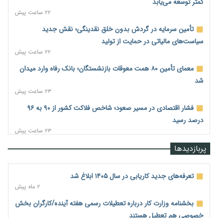
کمتر توسعه می‌یابد
۲۲ ساعت پیش
تأمین سرمایه در گردش بدون خلق نقدینگی؛ نقش جدید
سیاست‌های مالیاتی در حمایت از تولید
۲۲ ساعت پیش
معمای تأمین ۸۰ همت معوقات بازنشستگان؛ بانک رفاه وارد میدان
شد
۲۳ ساعت پیش
فشار اقتصادی در مسیر صعود؛ شاخص فلاکت کشور از ۹۰ به ۹۶
درصد رسید
۲۳ ساعت پیش
رشد ۷۵ هزار میلیاردی بازار خرید اعتباری؛ فین‌تک‌ها وارد میدان
پربازدیدها
شدند
۲۳ ساعت پیش
تعرفه‌های جدید کاریابی در سال ۱۴۰۵ ابلاغ شد
احتمال اختلال ۲۴ ساعته در سامانه‌های تأمین اجتماعی
۲ ماه پیش
۲۳ ساعت پیش
بخشنامه وزارت کار درباره تعطیلات رسمی هفته آینده/کارگران بخش
آغاز اجرای پایلوت «ردا کارت» برای دانشجویان تحصیلات تکمیلی
خصوصی هم تعطیل هستند