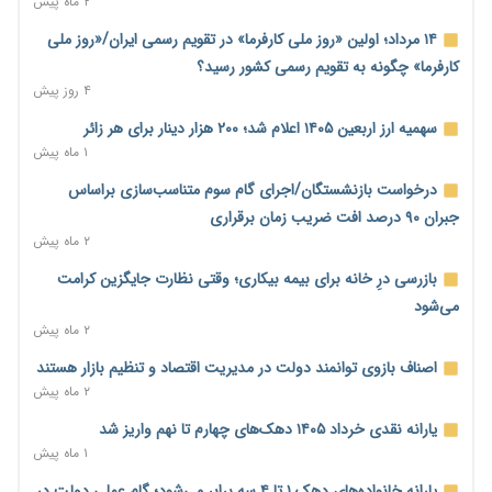
۲ ماه پیش
کنترل ترازنامه بانک‌ها؛ شمشیر دولبه مهار تورم و تأمین مالی تولید
۲ ساعت پیش
۱۴ مرداد؛ اولین «روز ملی کارفرما» در تقویم رسمی ایران/«روز ملی
کارفرما» چگونه به تقویم رسمی کشور رسید؟
جنگ با تورم از بانک‌ها و بودجه آغاز می‌شود؛ نسخه انضباط آهنین
۴ روز پیش
برای اقتصاد
۲ ساعت پیش
سهمیه ارز اربعین ۱۴۰۵ اعلام شد؛ ۲۰۰ هزار دینار برای هر زائر
۱ ماه پیش
عینک گران‌تر شد؛ ارز و عوارض گمرکی قدرت خرید مردم را نشانه
رفت
درخواست بازنشستگان/اجرای گام سوم متناسب‌سازی براساس
۲ ساعت پیش
جبران ۹۰ درصد افت ضریب زمان برقراری
۲ ماه پیش
اطمینان وزیر جهاد از تأمین کالاهای اساسی؛ «نگران نباشید»
۲ ساعت پیش
بازرسی درِ خانه برای بیمه بیکاری؛ وقتی نظارت جایگزین کرامت
می‌شود
پیام‌رسان‌های ایرانی در مسیر ورود به بورس؛ عرضه اولیه یک
۲ ماه پیش
شرکت هوش مصنوعی در راه است
۳ ساعت پیش
اصناف بازوی توانمند دولت در مدیریت اقتصاد و تنظیم بازار هستند
۲ ماه پیش
هشدار درباره کاهش عرضه مسکن اجاره‌ای؛ دولت واحدهای خود را
وارد بازار کند
یارانه نقدی خرداد ۱۴۰۵ دهک‌های چهارم تا نهم واریز شد
۲۲ ساعت پیش
۱ ماه پیش
رسانه تخصصی باید مطالبه‌گری، دقت و استقلال را سرلوحه کار خود
یارانه خانواده‌های دهک ۱ تا ۴ سه برابر می‌شود؛ گام عملی دولت در