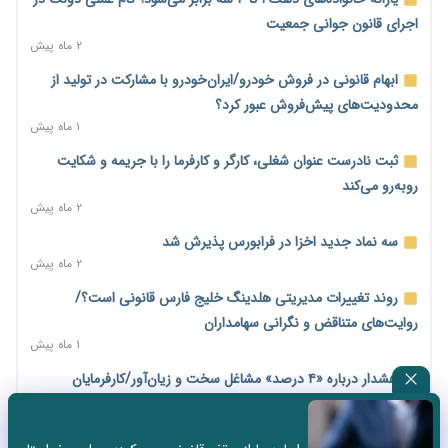
قرار دهد
اجرای قانون جوانی جمعیت
۲۳ ساعت پیش
۲ ماه پیش
احراز صلاحیت ۱۹۴۱ مدیر در شرکت‌های وزارت کار انجام نشده است؛
ابهام قانونی در فروش خودرو/ایران‌خودرو با مشارکت در تولید از
شایسته‌سالاری زیر فشار؟
محدودیت‌های پیش‌فروش عبور کرد؟
۲۳ ساعت پیش
۱ ماه پیش
صادرات محصولات آب‌بر در اوج خشکسالی؛ تراز تجاری به چه
ثبت نادرست عنوان شغلی، کارگر و کارفرما را با جریمه و شکایت
قیمتی؟
روبه‌رو می‌کند
۲۳ ساعت پیش
۲ ماه پیش
موبایل گران می‌شود؟ هزینه واردات ۱۰ برابر شد، ثبت سفارش
سه نماد جدید اخزا در فرابورس پذیرش شد
همچنان متوقف است
۲ ماه پیش
۲۳ ساعت پیش
روند تغییرات مدیریتی هلدینگ خلیج فارس قانونی است؟/
کارخانه‌ها ایستادند؛ تولیدکنندگان همچنان زیر فشار خسارت و تأمین
روایت‌های متناقض و نگرانی سهامداران
مواد اولیه
۱ ماه پیش
۲۳ ساعت پیش
هشدار درباره «۴ درصد» مشاغل سخت و زیان‌آور/کارفرمایان
قیمت مسکن در دست سازنده‌های خرد؛ چگونه «عددسازی» بازار
پرداخت را به بازنشستگی موکول نکنند
ملک را ملتهب می‌کند؟
۲ ماه پیش
۱ روز پیش