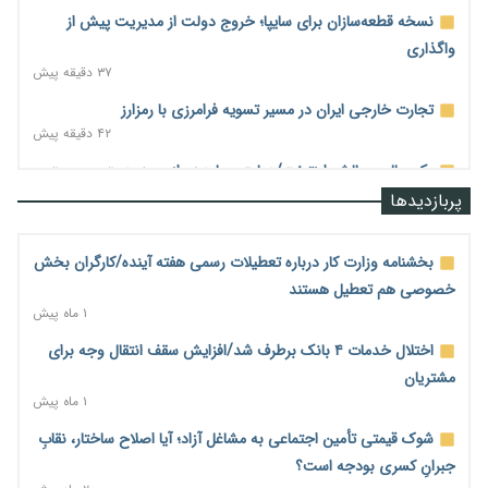
نسخه قطعه‌سازان برای سایپا؛ خروج دولت از مدیریت پیش از
واگذاری
۳۷ دقیقه پیش
تجارت خارجی ایران در مسیر تسویه فرامرزی با رمزارز
۴۲ دقیقه پیش
یک سال پرچالش اینترنت/دولت چهاردهم از محدودیت به سمت
توسعه زیرساخت رفت
پربازدیدها
۴۹ دقیقه پیش
هشدار دیوان محاسبات درباره حساب‌های خارج از خزانه؛ ۱۲۴ حساب
بخشنامه وزارت کار درباره تعطیلات رسمی هفته آینده/کارگران بخش
ارزی در تیررس نظارت
خصوصی هم تعطیل هستند
۵۶ دقیقه پیش
۱ ماه پیش
نه از جنگ می‌ترسیم، نه از مذاکره برای منافع ملی
اختلال خدمات ۴ بانک برطرف شد/افزایش سقف انتقال وجه برای
۱ ساعت پیش
مشتریان
۱ ماه پیش
فرمول تازه مستمری در راه است؛ کارگران بازنده اصلاحات تأمین
اجتماعی؟
شوک قیمتی تأمین اجتماعی به مشاغل آزاد؛ آیا اصلاح ساختار، نقابِ
۱ ساعت پیش
جبرانِ کسری بودجه است؟