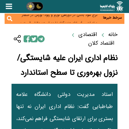
اجاره‌بها از سقف قانونی عبور کرد؛ مجلس خواستار برخورد
جدی با متخلفان شد
نرخ سود بانکی در دوراهی تورم و رکود؛ بورس در انتظار
تصمیم سیاست‌گذار
سرخط خبرها
صادرات مرغ مازاد هنوز آغاز نشده است؛ چالش قیمت و
سیاست‌های ناپایدار در بازار جهانی
شیر صنعتی چگونه تولید می‌شود؟ پاسخ مدیر کل
خانه
اقتصادی
استاندارد به شایعات فضای مجازی
نسخه قطعه‌سازان برای سایپا؛ خروج دولت از مدیریت
اقتصاد کلان
پیش از واگذاری
نظام اداری ایران علیه شایستگی/
نزول بهره‌وری تا سطح استاندارد
استاد مدیریت دولتی دانشگاه علامه
طباطبایی گفت: نظام اداری ایران نه تنها
بستری برای ارتقای شایستگی فراهم نمی‌کند،