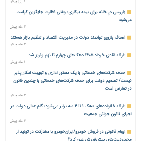
۱ روز پیش
۱ روز پیش
پیش‌بینی افزایش تولید برنج؛ نیاز وارداتی کشور به ۵۰۰ هزار تن
بازرسی درِ خانه برای بیمه بیکاری؛ وقتی نظارت جایگزین کرامت
کاهش می‌یابد
می‌شود
۱ روز پیش
۲ ماه پیش
امضای تفاهم‌نامه تجاری ایران و پاکستان؛ هدف‌گذاری تجارت ۱۰
اصناف بازوی توانمند دولت در مدیریت اقتصاد و تنظیم بازار هستند
میلیارد دلاری
۲ ماه پیش
۱ روز پیش
یارانه نقدی خرداد ۱۴۰۵ دهک‌های چهارم تا نهم واریز شد
اختیارات جدید گمرکات برای تمدید ورود موقت کالا و خودرو تا
۱ ماه پیش
پایان شهریور ابلاغ شد
حذف شرکت‌های خدماتی با یک دستور اداری و توییت امکان‌پذیر
۱ روز پیش
نیست/ تصمیم دولت برای حذف شرکت‌های خدماتی با چندین قانون
فهرست کالاهای فولادی و فلزات مشمول بازگشت ۱۰۰ درصد ارز
در تعارض است
صادراتی ابلاغ شد
۲ ماه پیش
۱ روز پیش
یارانه خانواده‌های دهک ۱ تا ۴ سه برابر می‌شود؛ گام عملی دولت در
مرحله سیزدهم کالابرگ در سایه تورم؛ قدرت خرید یارانه یک‌میلیونی
اجرای قانون جوانی جمعیت
بیش از پیش آب رفت
۲ ماه پیش
۱ روز پیش
ابهام قانونی در فروش خودرو/ایران‌خودرو با مشارکت در تولید از
۱۴ مرداد؛ اولین «روز ملی کارفرما» در تقویم رسمی ایران/«روز ملی
محدودیت‌های پیش‌فروش عبور کرد؟