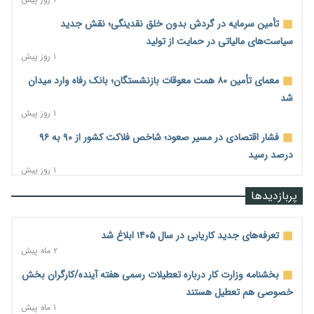
تأمین سرمایه در گردش بدون خلق نقدینگی؛ نقش جدید
سیاست‌های مالیاتی در حمایت از تولید
۱ روز پیش
معمای تأمین ۸۰ همت معوقات بازنشستگان؛ بانک رفاه وارد میدان
شد
۱ روز پیش
فشار اقتصادی در مسیر صعود؛ شاخص فلاکت کشور از ۹۰ به ۹۶
درصد رسید
۱ روز پیش
رشد ۷۵ هزار میلیاردی بازار خرید اعتباری؛ فین‌تک‌ها وارد میدان
پربازدیدها
شدند
۱ روز پیش
تعرفه‌های جدید کاریابی در سال ۱۴۰۵ ابلاغ شد
احتمال اختلال ۲۴ ساعته در سامانه‌های تأمین اجتماعی
۲ ماه پیش
۱ روز پیش
بخشنامه وزارت کار درباره تعطیلات رسمی هفته آینده/کارگران بخش
آغاز اجرای پایلوت «ردا کارت» برای دانشجویان تحصیلات تکمیلی
خصوصی هم تعطیل هستند
۱ روز پیش
۱ ماه پیش