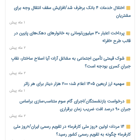
محدودیت تازه برای شبکه بانکی؛ افزایش سپرده قانونی با هدف
اختلال خدمات ۴ بانک برطرف شد/افزایش سقف انتقال وجه برای
کنترل تورم
مشتریان
۱ روز پیش
۱ ماه پیش
ترمز تولید خودرو کشیده شد؛ افت ۲۵ درصدی تیراژ ایران‌خودرو،
پرداخت اعتبار ۳۰ میلیون‌تومانی به خانوارهای دهک‌های پایین در
سایپا و پارس‌خودرو
قالب طرح «افرا»
۱ روز پیش
۲ ماه پیش
بنگاه‌داری بانک‌ها؛ مانع بزرگ خانه‌دار شدن مستأجران
شوک قیمتی تأمین اجتماعی به مشاغل آزاد؛ آیا اصلاح ساختار، نقابِ
۱ روز پیش
جبرانِ کسری بودجه است؟
۲ ماه پیش
نماینده مجلس: توسعه مرزهای زمینی به راهبرد تأمین کالاهای
اساسی تبدیل شود
سهمیه ارز اربعین ۱۴۰۵ اعلام شد؛ ۲۰۰ هزار دینار برای هر زائر
۱ روز پیش
۱ ماه پیش
خانه کارگر قزوین: شکاف دستمزد و هزینه معیشت هر روز عمیق‌تر
درخواست بازنشستگان/اجرای گام سوم متناسب‌سازی براساس
می‌شود
جبران ۹۰ درصد افت ضریب زمان برقراری
۱ روز پیش
۲ ماه پیش
رئیس سازمان امور مالیاتی: بلاگرهای پردرآمد مشمول پرداخت
۱۴ مرداد؛ اولین «روز ملی کارفرما» در تقویم رسمی ایران/«روز ملی
مالیات هستند
کارفرما» چگونه به تقویم رسمی کشور رسید؟