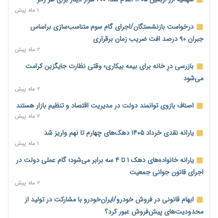
ناترازی برق ۳۰ درصد کاهش یافت؛ وعده وزارت نیرو برای رفع
۱ ماه پیش
محدودیت صنایع
درخواست بازنشستگان/اجرای گام سوم متناسب‌سازی براساس
۱۰ ساعت پیش
جبران ۹۰ درصد افت ضریب زمان برقراری
ورود بخش خصوصی به حکمرانی اشتغال؛ «یاوران پیشرفت»
۲ ماه پیش
امسال گسترده‌تر می‌شود
بازرسی درِ خانه برای بیمه بیکاری؛ وقتی نظارت جایگزین کرامت
۱۰ ساعت پیش
می‌شود
مطالبه کارگران جنوب برای پرداخت «حق جنگ»؛ از نفت و گاز تا
۲ ماه پیش
شبکه برق
اصناف بازوی توانمند دولت در مدیریت اقتصاد و تنظیم بازار هستند
۱۰ ساعت پیش
۲ ماه پیش
حساب‌های شرکت ملی نفت در بانک صنعت و معدن مسدود شد؛
یارانه نقدی خرداد ۱۴۰۵ دهک‌های چهارم تا نهم واریز شد
بدهی یک میلیارد دلاری
۱ ماه پیش
۱۰ ساعت پیش
یارانه خانواده‌های دهک ۱ تا ۴ سه برابر می‌شود؛ گام عملی دولت در
درآمد کارگزاری‌ها چقدر است؟ کانون کارگزاران اعداد منتشرشده در
اجرای قانون جوانی جمعیت
فضای مجازی را تکذیب کرد
۲ ماه پیش
۱۱ ساعت پیش
ابهام قانونی در فروش خودرو/ایران‌خودرو با مشارکت در تولید از
بیکاری ۷ درصدی روی کاغذ؛ آیا در واقعیت هم این چنین است؟
محدودیت‌های پیش‌فروش عبور کرد؟
۱۲ ساعت پیش