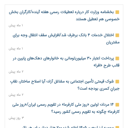
ملک را ملتهب می‌کند؟
۸ ساعت پیش
بخشنامه وزارت کار درباره تعطیلات رسمی هفته آینده/کارگران بخش
مسیر تأمین مواد اولیه صنایع تسهیل شد؛ ۳۴۱۴ کد تعرفه مشمول
خصوصی هم تعطیل هستند
سهمیه جدید
۱ ماه پیش
۹ ساعت پیش
اختلال خدمات ۴ بانک برطرف شد/افزایش سقف انتقال وجه برای
منابع صندوق ملی مسکن به متقاضیان رسید؛ اولویت با پروژه‌های
مشتریان
بالای ۸۰ درصد پیشرفت
۱ ماه پیش
۹ ساعت پیش
پرداخت اعتبار ۳۰ میلیون‌تومانی به خانوارهای دهک‌های پایین در
هشدار درباره آینده صندوق‌های بازنشستگی؛ اعتماد بیمه‌پردازان را
قالب طرح «افرا»
قربانی نکنیم
۲ ماه پیش
۹ ساعت پیش
شوک قیمتی تأمین اجتماعی به مشاغل آزاد؛ آیا اصلاح ساختار، نقابِ
ترمیم مزد در راه است؟ تأکید بر افزایش مزد پایه و شفافیت سبد
جبرانِ کسری بودجه است؟
معیشت
۲ ماه پیش
۱۰ ساعت پیش
۱۴ مرداد؛ اولین «روز ملی کارفرما» در تقویم رسمی ایران/«روز ملی
وام بدون رتبه اعتباری؛ صندوق کارآفرینی امید از حمایت متفاوت
کارفرما» چگونه به تقویم رسمی کشور رسید؟
خود می‌گوید
۳ روز پیش
۱۰ ساعت پیش
سهمیه ارز اربعین ۱۴۰۵ اعلام شد؛ ۲۰۰ هزار دینار برای هر زائر