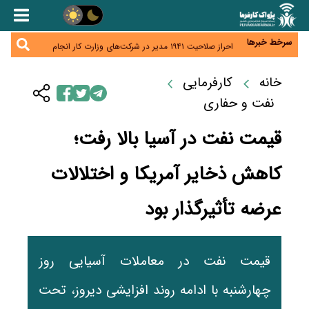
هشدار درباره کاهش عرضه مسکن اجاره‌ای؛ دولت
واحدهای خود را وارد بازار کند
رسانه تخصصی باید مطالبه‌گری، دقت و استقلال را
سرلوحه کار خود قرار دهد
سرخط خبرها
احراز صلاحیت ۱۹۴۱ مدیر در شرکت‌های وزارت کار انجام
نشده است؛ شایسته‌سالاری زیر فشار؟
صادرات محصولات آب‌بر در اوج خشکسالی؛ تراز تجاری
به چه قیمتی؟
خانه
کارفرمایی
موبایل گران می‌شود؟ هزینه واردات ۱۰ برابر شد، ثبت
سفارش همچنان متوقف است
نفت و حفاری
قیمت نفت در آسیا بالا رفت؛
کاهش ذخایر آمریکا و اختلالات
عرضه تأثیرگذار بود
قیمت نفت در معاملات آسیایی روز
چهارشنبه با ادامه روند افزایشی دیروز، تحت