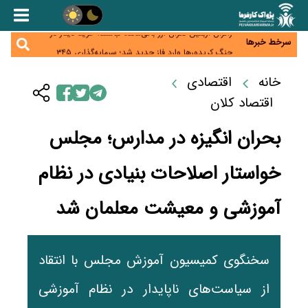
همایش و مسابقه نذری ماه صفر برگزار شد
زائران اربعین نگران ارز باقی‌مانده نباشند؛ خرید دینار در
بانک‌ها و صرافی‌ها
سرخط خبرها
جنگ کریدورها وارد فاز جدید شد؛ سرمایه‌گذاری ۳۴۵
میلیارد دلاری اوراسیا تا ۲۰۳۵
پارادوکس اینترنت در ایران؛ مصرف‌کننده بیشتر می‌پردازد،
خانه
اقتصادی
شبکه کمتر توسعه می‌یابد
تأمین سرمایه در گردش بدون خلق نقدینگی؛ نقش
جدید سیاست‌های مالیاتی در حمایت از تولید
اقتصاد کلان
بحران انگیزه در مدارس؛ مجلس
خواستار اصلاحات بنیادی در نظام
آموزشی و معیشت معلمان شد
سخنگوی کمیسیون آموزش مجلس با انتقاد
از سیاست‌های ناپایدار در نظام آموزشی