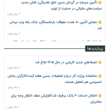
تأمین سرمایه در گردش بدون خلق نقدینگی؛ نقش جدید
سیاست‌های مالیاتی در حمایت از تولید
۲ روز پیش
معمای تأمین ۸۰ همت معوقات بازنشستگان؛ بانک رفاه وارد میدان
شد
۲ روز پیش
فشار اقتصادی در مسیر صعود؛ شاخص فلاکت کشور از ۹۰ به ۹۶
درصد رسید
پربازدیدها
۲ روز پیش
رشد ۷۵ هزار میلیاردی بازار خرید اعتباری؛ فین‌تک‌ها وارد میدان
تعرفه‌های جدید کاریابی در سال ۱۴۰۵ ابلاغ شد
شدند
۲ ماه پیش
۲ روز پیش
بخشنامه وزارت کار درباره تعطیلات رسمی هفته آینده/کارگران بخش
احتمال اختلال ۲۴ ساعته در سامانه‌های تأمین اجتماعی
خصوصی هم تعطیل هستند
۲ روز پیش
۱ ماه پیش
آغاز اجرای پایلوت «ردا کارت» برای دانشجویان تحصیلات تکمیلی
اختلال خدمات ۴ بانک برطرف شد/افزایش سقف انتقال وجه برای
۲ روز پیش
مشتریان
۱ ماه پیش
محدودیت تازه برای شبکه بانکی؛ افزایش سپرده قانونی با هدف