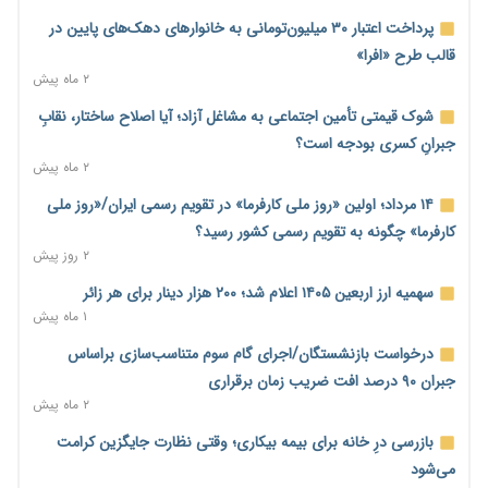
کنترل تورم
پرداخت اعتبار ۳۰ میلیون‌تومانی به خانوارهای دهک‌های پایین در
۲ روز پیش
قالب طرح «افرا»
۲ ماه پیش
ترمز تولید خودرو کشیده شد؛ افت ۲۵ درصدی تیراژ ایران‌خودرو،
سایپا و پارس‌خودرو
شوک قیمتی تأمین اجتماعی به مشاغل آزاد؛ آیا اصلاح ساختار، نقابِ
۲ روز پیش
جبرانِ کسری بودجه است؟
۲ ماه پیش
بنگاه‌داری بانک‌ها؛ مانع بزرگ خانه‌دار شدن مستأجران
۲ روز پیش
۱۴ مرداد؛ اولین «روز ملی کارفرما» در تقویم رسمی ایران/«روز ملی
کارفرما» چگونه به تقویم رسمی کشور رسید؟
نماینده مجلس: توسعه مرزهای زمینی به راهبرد تأمین کالاهای
۲ روز پیش
اساسی تبدیل شود
۲ روز پیش
سهمیه ارز اربعین ۱۴۰۵ اعلام شد؛ ۲۰۰ هزار دینار برای هر زائر
۱ ماه پیش
خانه کارگر قزوین: شکاف دستمزد و هزینه معیشت هر روز عمیق‌تر
می‌شود
درخواست بازنشستگان/اجرای گام سوم متناسب‌سازی براساس
۲ روز پیش
جبران ۹۰ درصد افت ضریب زمان برقراری
۲ ماه پیش
رئیس سازمان امور مالیاتی: بلاگرهای پردرآمد مشمول پرداخت
مالیات هستند
بازرسی درِ خانه برای بیمه بیکاری؛ وقتی نظارت جایگزین کرامت
۲ روز پیش
می‌شود