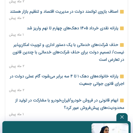
۲ ماه پیش
پیش‌بینی افزایش تولید برنج؛ نیاز وارداتی کشور به ۵۰۰ هزار تن
کاهش می‌یابد
اصناف بازوی توانمند دولت در مدیریت اقتصاد و تنظیم بازار هستند
۲ روز پیش
۲ ماه پیش
امضای تفاهم‌نامه تجاری ایران و پاکستان؛ هدف‌گذاری تجارت ۱۰
یارانه نقدی خرداد ۱۴۰۵ دهک‌های چهارم تا نهم واریز شد
میلیارد دلاری
۱ ماه پیش
۲ روز پیش
حذف شرکت‌های خدماتی با یک دستور اداری و توییت امکان‌پذیر
اختیارات جدید گمرکات برای تمدید ورود موقت کالا و خودرو تا
نیست/ تصمیم دولت برای حذف شرکت‌های خدماتی با چندین قانون
پایان شهریور ابلاغ شد
در تعارض است
۲ روز پیش
۲ ماه پیش
فهرست کالاهای فولادی و فلزات مشمول بازگشت ۱۰۰ درصد ارز
یارانه خانواده‌های دهک ۱ تا ۴ سه برابر می‌شود؛ گام عملی دولت در
صادراتی ابلاغ شد
اجرای قانون جوانی جمعیت
۲ روز پیش
۲ ماه پیش
مرحله سیزدهم کالابرگ در سایه تورم؛ قدرت خرید یارانه یک‌میلیونی
ابهام قانونی در فروش خودرو/ایران‌خودرو با مشارکت در تولید از
بیش از پیش آب رفت
محدودیت‌های پیش‌فروش عبور کرد؟
۲ روز پیش
۱ ماه پیش
۱۴ مرداد؛ اولین «روز ملی کارفرما» در تقویم رسمی ایران/«روز ملی
سه نماد جدید اخزا در فرابورس پذیرش شد
کارفرما» چگونه به تقویم رسمی کشور رسید؟
۲ ماه پیش