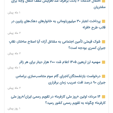
محدودیت تازه برای شبکه بانکی؛ افزایش سپرده قانونی با هدف
اختلال خدمات ۴ بانک برطرف شد/افزایش سقف انتقال وجه برای
کنترل تورم
مشتریان
۱ روز پیش
۱ ماه پیش
ترمز تولید خودرو کشیده شد؛ افت ۲۵ درصدی تیراژ ایران‌خودرو،
پرداخت اعتبار ۳۰ میلیون‌تومانی به خانوارهای دهک‌های پایین در
سایپا و پارس‌خودرو
قالب طرح «افرا»
۱ روز پیش
۲ ماه پیش
بنگاه‌داری بانک‌ها؛ مانع بزرگ خانه‌دار شدن مستأجران
شوک قیمتی تأمین اجتماعی به مشاغل آزاد؛ آیا اصلاح ساختار، نقابِ
۱ روز پیش
جبرانِ کسری بودجه است؟
۲ ماه پیش
نماینده مجلس: توسعه مرزهای زمینی به راهبرد تأمین کالاهای
اساسی تبدیل شود
سهمیه ارز اربعین ۱۴۰۵ اعلام شد؛ ۲۰۰ هزار دینار برای هر زائر
۱ روز پیش
۱ ماه پیش
خانه کارگر قزوین: شکاف دستمزد و هزینه معیشت هر روز عمیق‌تر
درخواست بازنشستگان/اجرای گام سوم متناسب‌سازی براساس
می‌شود
جبران ۹۰ درصد افت ضریب زمان برقراری
۱ روز پیش
۲ ماه پیش
رئیس سازمان امور مالیاتی: بلاگرهای پردرآمد مشمول پرداخت
۱۴ مرداد؛ اولین «روز ملی کارفرما» در تقویم رسمی ایران/«روز ملی
مالیات هستند
کارفرما» چگونه به تقویم رسمی کشور رسید؟
۱ روز پیش
۱ روز پیش