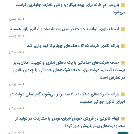
پیش‌بینی افزایش تولید برنج؛ نیاز وارداتی کشور به ۵۰۰ هزار تن
بازرسی درِ خانه برای بیمه بیکاری؛ وقتی نظارت جایگزین کرامت
کاهش می‌یابد
می‌شود
۱ روز پیش
۲ ماه پیش
امضای تفاهم‌نامه تجاری ایران و پاکستان؛ هدف‌گذاری تجارت ۱۰
اصناف بازوی توانمند دولت در مدیریت اقتصاد و تنظیم بازار هستند
میلیارد دلاری
۲ ماه پیش
۱ روز پیش
یارانه نقدی خرداد ۱۴۰۵ دهک‌های چهارم تا نهم واریز شد
اختیارات جدید گمرکات برای تمدید ورود موقت کالا و خودرو تا
۱ ماه پیش
پایان شهریور ابلاغ شد
حذف شرکت‌های خدماتی با یک دستور اداری و توییت امکان‌پذیر
۱ روز پیش
نیست/ تصمیم دولت برای حذف شرکت‌های خدماتی با چندین قانون
فهرست کالاهای فولادی و فلزات مشمول بازگشت ۱۰۰ درصد ارز
در تعارض است
صادراتی ابلاغ شد
۲ ماه پیش
۱ روز پیش
یارانه خانواده‌های دهک ۱ تا ۴ سه برابر می‌شود؛ گام عملی دولت در
مرحله سیزدهم کالابرگ در سایه تورم؛ قدرت خرید یارانه یک‌میلیونی
اجرای قانون جوانی جمعیت
بیش از پیش آب رفت
۲ ماه پیش
۱ روز پیش
ابهام قانونی در فروش خودرو/ایران‌خودرو با مشارکت در تولید از
۱۴ مرداد؛ اولین «روز ملی کارفرما» در تقویم رسمی ایران/«روز ملی
محدودیت‌های پیش‌فروش عبور کرد؟
کارفرما» چگونه به تقویم رسمی کشور رسید؟
۱ ماه پیش