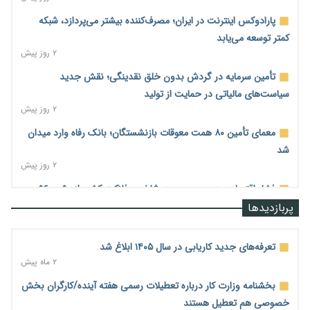
پارادوکس اینترنت در ایران؛ مصرف‌کننده بیشتر می‌پردازد، شبکه
کمتر توسعه می‌یابد
۲ روز پیش
تأمین سرمایه در گردش بدون خلق نقدینگی؛ نقش جدید
سیاست‌های مالیاتی در حمایت از تولید
۲ روز پیش
معمای تأمین ۸۰ همت معوقات بازنشستگان؛ بانک رفاه وارد میدان
شد
۲ روز پیش
فشار اقتصادی در مسیر صعود؛ شاخص فلاکت کشور از ۹۰ به ۹۶
درصد رسید
پربازدیدها
۲ روز پیش
رشد ۷۵ هزار میلیاردی بازار خرید اعتباری؛ فین‌تک‌ها وارد میدان
تعرفه‌های جدید کاریابی در سال ۱۴۰۵ ابلاغ شد
شدند
۲ ماه پیش
۲ روز پیش
بخشنامه وزارت کار درباره تعطیلات رسمی هفته آینده/کارگران بخش
احتمال اختلال ۲۴ ساعته در سامانه‌های تأمین اجتماعی
خصوصی هم تعطیل هستند