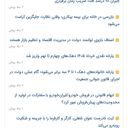
جبران ۹۰ درصد افت ضریب زمان برقراری
۲ ماه پیش
رئیس سازمان امور مالیاتی: بلاگرهای پردرآمد مشمول پرداخت
مالیات هستند
بازرسی درِ خانه برای بیمه بیکاری؛ وقتی نظارت جایگزین کرامت
۲ روز پیش
می‌شود
۲ ماه پیش
پیش‌بینی افزایش تولید برنج؛ نیاز وارداتی کشور به ۵۰۰ هزار تن
کاهش می‌یابد
اصناف بازوی توانمند دولت در مدیریت اقتصاد و تنظیم بازار هستند
۲ روز پیش
۲ ماه پیش
امضای تفاهم‌نامه تجاری ایران و پاکستان؛ هدف‌گذاری تجارت ۱۰
یارانه نقدی خرداد ۱۴۰۵ دهک‌های چهارم تا نهم واریز شد
میلیارد دلاری
۱ ماه پیش
۲ روز پیش
یارانه خانواده‌های دهک ۱ تا ۴ سه برابر می‌شود؛ گام عملی دولت در
اختیارات جدید گمرکات برای تمدید ورود موقت کالا و خودرو تا
اجرای قانون جوانی جمعیت
پایان شهریور ابلاغ شد
۲ ماه پیش
۲ روز پیش
ابهام قانونی در فروش خودرو/ایران‌خودرو با مشارکت در تولید از
فهرست کالاهای فولادی و فلزات مشمول بازگشت ۱۰۰ درصد ارز
محدودیت‌های پیش‌فروش عبور کرد؟
صادراتی ابلاغ شد
۱ ماه پیش
۲ روز پیش
ثبت نادرست عنوان شغلی، کارگر و کارفرما را با جریمه و شکایت
مرحله سیزدهم کالابرگ در سایه تورم؛ قدرت خرید یارانه یک‌میلیونی
روبه‌رو می‌کند