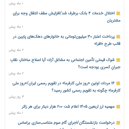
۲ روز پیش
۱ ماه پیش
آغاز اجرای پایلوت «ردا کارت» برای دانشجویان تحصیلات تکمیلی
اختلال خدمات ۴ بانک برطرف شد/افزایش سقف انتقال وجه برای
۲ روز پیش
مشتریان
۱ ماه پیش
محدودیت تازه برای شبکه بانکی؛ افزایش سپرده قانونی با هدف
کنترل تورم
پرداخت اعتبار ۳۰ میلیون‌تومانی به خانوارهای دهک‌های پایین در
۲ روز پیش
قالب طرح «افرا»
۲ ماه پیش
ترمز تولید خودرو کشیده شد؛ افت ۲۵ درصدی تیراژ ایران‌خودرو،
سایپا و پارس‌خودرو
شوک قیمتی تأمین اجتماعی به مشاغل آزاد؛ آیا اصلاح ساختار، نقابِ
۲ روز پیش
جبرانِ کسری بودجه است؟
۲ ماه پیش
بنگاه‌داری بانک‌ها؛ مانع بزرگ خانه‌دار شدن مستأجران
۲ روز پیش
۱۴ مرداد؛ اولین «روز ملی کارفرما» در تقویم رسمی ایران/«روز ملی
کارفرما» چگونه به تقویم رسمی کشور رسید؟
نماینده مجلس: توسعه مرزهای زمینی به راهبرد تأمین کالاهای
۳ روز پیش
اساسی تبدیل شود
۲ روز پیش
سهمیه ارز اربعین ۱۴۰۵ اعلام شد؛ ۲۰۰ هزار دینار برای هر زائر
۱ ماه پیش
خانه کارگر قزوین: شکاف دستمزد و هزینه معیشت هر روز عمیق‌تر
می‌شود
درخواست بازنشستگان/اجرای گام سوم متناسب‌سازی براساس
۲ روز پیش