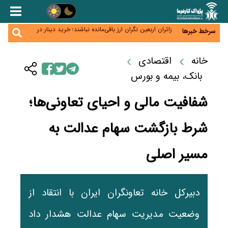
همایش و مسابقه نذری ماه صفر برگزار شد
زائران اربعین نگران ارز باقی‌مانده نباشند؛ خرید دینار در
سرخط خبرها
بانک‌ها و صرافی‌ها
جنگ کریدورها وارد فاز جدید شد؛ سرمایه‌گذاری ۳۴۵
میلیارد دلاری اوراسیا تا ۲۰۳۵
پارادوکس اینترنت در ایران؛ مصرف‌کننده بیشتر می‌پردازد،
خانه
اقتصادی
شبکه کمتر توسعه می‌یابد
تأمین سرمایه در گردش بدون خلق نقدینگی؛ نقش
بانک، بیمه و بورس
جدید سیاست‌های مالیاتی در حمایت از تولید
شفافیت مالی و احیای تعاونی‌ها؛
شرط بازگشت سهام عدالت به
مسیر اصلی
دبیرکل خانه تعاونگران ایران با انتقاد از
وضعیت مدیریت سهام عدالت هشدار داد