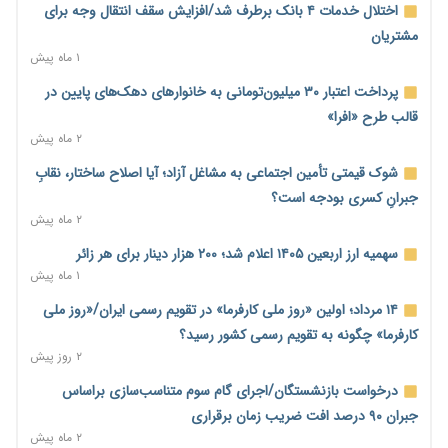
محدودیت تازه برای شبکه بانکی؛ افزایش سپرده قانونی با هدف
اختلال خدمات ۴ بانک برطرف شد/افزایش سقف انتقال وجه برای
کنترل تورم
مشتریان
۱ روز پیش
۱ ماه پیش
ترمز تولید خودرو کشیده شد؛ افت ۲۵ درصدی تیراژ ایران‌خودرو،
پرداخت اعتبار ۳۰ میلیون‌تومانی به خانوارهای دهک‌های پایین در
سایپا و پارس‌خودرو
قالب طرح «افرا»
۱ روز پیش
۲ ماه پیش
بنگاه‌داری بانک‌ها؛ مانع بزرگ خانه‌دار شدن مستأجران
شوک قیمتی تأمین اجتماعی به مشاغل آزاد؛ آیا اصلاح ساختار، نقابِ
۱ روز پیش
جبرانِ کسری بودجه است؟
۲ ماه پیش
نماینده مجلس: توسعه مرزهای زمینی به راهبرد تأمین کالاهای
اساسی تبدیل شود
سهمیه ارز اربعین ۱۴۰۵ اعلام شد؛ ۲۰۰ هزار دینار برای هر زائر
۱ روز پیش
۱ ماه پیش
خانه کارگر قزوین: شکاف دستمزد و هزینه معیشت هر روز عمیق‌تر
۱۴ مرداد؛ اولین «روز ملی کارفرما» در تقویم رسمی ایران/«روز ملی
می‌شود
کارفرما» چگونه به تقویم رسمی کشور رسید؟
۱ روز پیش
۲ روز پیش
رئیس سازمان امور مالیاتی: بلاگرهای پردرآمد مشمول پرداخت
درخواست بازنشستگان/اجرای گام سوم متناسب‌سازی براساس
مالیات هستند
جبران ۹۰ درصد افت ضریب زمان برقراری
۱ روز پیش
۲ ماه پیش