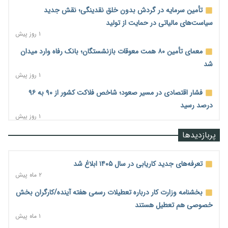
تأمین سرمایه در گردش بدون خلق نقدینگی؛ نقش جدید
سیاست‌های مالیاتی در حمایت از تولید
۱ روز پیش
معمای تأمین ۸۰ همت معوقات بازنشستگان؛ بانک رفاه وارد میدان
شد
۱ روز پیش
فشار اقتصادی در مسیر صعود؛ شاخص فلاکت کشور از ۹۰ به ۹۶
درصد رسید
۱ روز پیش
رشد ۷۵ هزار میلیاردی بازار خرید اعتباری؛ فین‌تک‌ها وارد میدان
پربازدیدها
شدند
۱ روز پیش
تعرفه‌های جدید کاریابی در سال ۱۴۰۵ ابلاغ شد
احتمال اختلال ۲۴ ساعته در سامانه‌های تأمین اجتماعی
۲ ماه پیش
۱ روز پیش
بخشنامه وزارت کار درباره تعطیلات رسمی هفته آینده/کارگران بخش
آغاز اجرای پایلوت «ردا کارت» برای دانشجویان تحصیلات تکمیلی
خصوصی هم تعطیل هستند
۱ روز پیش
۱ ماه پیش