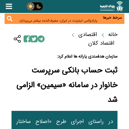
زائران اربعین نگران ارز باقی‌مانده نباشند؛ خرید دینار در
بانک‌ها و صرافی‌ها
جنگ کریدورها وارد فاز جدید شد؛ سرمایه‌گذاری ۳۴۵
میلیارد دلاری اوراسیا تا ۲۰۳۵
سرخط خبرها
پارادوکس اینترنت در ایران؛ مصرف‌کننده بیشتر می‌پردازد،
شبکه کمتر توسعه می‌یابد
تأمین سرمایه در گردش بدون خلق نقدینگی؛ نقش
جدید سیاست‌های مالیاتی در حمایت از تولید
خانه
اقتصادی
معمای تأمین ۸۰ همت معوقات بازنشستگان؛ بانک رفاه
وارد میدان شد
اقتصاد کلان
سازمان هدفمندی یارانه ها اعلام کرد:
ثبت حساب بانکی سرپرست
خانوار در سامانه «سیمین» الزامی
شد
در راستای اجرای طرح «اصلاح ساختار