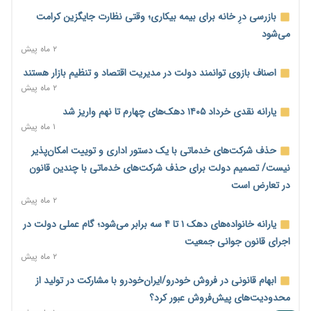
پیش‌بینی افزایش تولید برنج؛ نیاز وارداتی کشور به ۵۰۰ هزار تن
بازرسی درِ خانه برای بیمه بیکاری؛ وقتی نظارت جایگزین کرامت
کاهش می‌یابد
می‌شود
۱ روز پیش
۲ ماه پیش
امضای تفاهم‌نامه تجاری ایران و پاکستان؛ هدف‌گذاری تجارت ۱۰
اصناف بازوی توانمند دولت در مدیریت اقتصاد و تنظیم بازار هستند
میلیارد دلاری
۲ ماه پیش
۱ روز پیش
یارانه نقدی خرداد ۱۴۰۵ دهک‌های چهارم تا نهم واریز شد
اختیارات جدید گمرکات برای تمدید ورود موقت کالا و خودرو تا
۱ ماه پیش
پایان شهریور ابلاغ شد
حذف شرکت‌های خدماتی با یک دستور اداری و توییت امکان‌پذیر
۱ روز پیش
نیست/ تصمیم دولت برای حذف شرکت‌های خدماتی با چندین قانون
فهرست کالاهای فولادی و فلزات مشمول بازگشت ۱۰۰ درصد ارز
در تعارض است
صادراتی ابلاغ شد
۲ ماه پیش
۱ روز پیش
یارانه خانواده‌های دهک ۱ تا ۴ سه برابر می‌شود؛ گام عملی دولت در
مرحله سیزدهم کالابرگ در سایه تورم؛ قدرت خرید یارانه یک‌میلیونی
اجرای قانون جوانی جمعیت
بیش از پیش آب رفت
۲ ماه پیش
۱ روز پیش
ابهام قانونی در فروش خودرو/ایران‌خودرو با مشارکت در تولید از
۱۴ مرداد؛ اولین «روز ملی کارفرما» در تقویم رسمی ایران/«روز ملی
محدودیت‌های پیش‌فروش عبور کرد؟