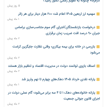
کارفرما» چگونه به تقویم رسمی کشور رسید؟
۵ روز پیش
رصد زنجیره معاملات برای شناسایی تخلفات مالی و جریان‌های
مشکوک
سهمیه ارز اربعین ۱۴۰۵ اعلام شد؛ ۲۰۰ هزار دینار برای هر زائر
۳ ساعت پیش
۱ ماه پیش
بیش از ۶۰ درصد ناوگان حمل‌ونقل جنوب زیر ضرب جنگ رفت/
درخواست بازنشستگان/اجرای گام سوم متناسب‌سازی براساس
بازسازی خسارت‌های تعاونی‌ها ۲ تا ۳ سال زمان می‌برد
جبران ۹۰ درصد افت ضریب زمان برقراری
۱۹ ساعت پیش
۲ ماه پیش
بخش خصوصی، پشتوانه ماندگاری توافق‌های احتمالی
بازرسی درِ خانه برای بیمه بیکاری؛ وقتی نظارت جایگزین کرامت
۲۰ ساعت پیش
می‌شود
۲ ماه پیش
اختیار تمدید مهلت ثبت آماری به سازمان‌های مناطق آزاد و ویژه
اقتصادی واگذار شد
اصناف بازوی توانمند دولت در مدیریت اقتصاد و تنظیم بازار هستند
۱ روز پیش
۲ ماه پیش
اقتصاد ایران با نسخه‌های کلاسیک به جایی نمی‌رسد/ ظرفیت
یارانه نقدی خرداد ۱۴۰۵ دهک‌های چهارم تا نهم واریز شد
تجارت ۳۰۰ میلیارد دلاری با همسایگان وجود دارد
۱ ماه پیش
۱ روز پیش
یارانه خانواده‌های دهک ۱ تا ۴ سه برابر می‌شود؛ گام عملی دولت در
درمان بیش از ۳۰ درصد حقوق بازنشستگان را می‌بلعد؛ هزینه دارو
اجرای قانون جوانی جمعیت
و تجهیزات ۵ برابر شد،حقوق فقط ۱.۲ برابر افزایش یافت
۲ ماه پیش