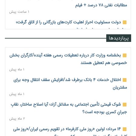
مطالبات نفتی ۷۸ درصد + فیلم
۱ ساعت پیش
دولت مسئولیت احراز اهلیت کارت‌های بازرگانی را از اتاق گرفت؛
هشدار درباره مسیرهای فسادزا
۲ ساعت پیش
پربازدیدها
بانک مرکزی برای تسهیل تجارت خارجی و تأمین مالی پروژه‌ها به
شبکه بانکی فراخوان داد + فیلم
بخشنامه وزارت کار درباره تعطیلات رسمی هفته آینده/کارگران بخش
۳ ساعت پیش
خصوصی هم تعطیل هستند
۱ ماه پیش
دولت در حال تأمین منابع جدید برای افزایش اعتبار کالابرگ؛
جزئیات به‌زودی اعلام می‌شود
اختلال خدمات ۴ بانک برطرف شد/افزایش سقف انتقال وجه برای
۳ ساعت پیش
مشتریان
۱ ماه پیش
گسترش چتر بیمه‌ای برای مشاغل نوپدید؛ بیش از ۲۸۰ هزار فرهنگی
مدارس غیردولتی بیمه شدند
شوک قیمتی تأمین اجتماعی به مشاغل آزاد؛ آیا اصلاح ساختار، نقابِ
۳ ساعت پیش
جبرانِ کسری بودجه است؟
۲ ماه پیش
انتقال ریلی نفت ایران از مسیر افغانستان به چین توجیه اقتصادی
ندارد
۱۴ مرداد؛ اولین «روز ملی کارفرما» در تقویم رسمی ایران/«روز ملی
۳ ساعت پیش