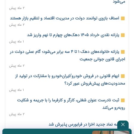
می‌شود
۲ ماه پیش
پیش‌بینی افزایش تولید برنج؛ نیاز وارداتی کشور به ۵۰۰ هزار تن
کاهش می‌یابد
اصناف بازوی توانمند دولت در مدیریت اقتصاد و تنظیم بازار هستند
۲ روز پیش
۲ ماه پیش
امضای تفاهم‌نامه تجاری ایران و پاکستان؛ هدف‌گذاری تجارت ۱۰
یارانه نقدی خرداد ۱۴۰۵ دهک‌های چهارم تا نهم واریز شد
میلیارد دلاری
۱ ماه پیش
۲ روز پیش
یارانه خانواده‌های دهک ۱ تا ۴ سه برابر می‌شود؛ گام عملی دولت در
اختیارات جدید گمرکات برای تمدید ورود موقت کالا و خودرو تا
اجرای قانون جوانی جمعیت
پایان شهریور ابلاغ شد
۲ ماه پیش
۲ روز پیش
ابهام قانونی در فروش خودرو/ایران‌خودرو با مشارکت در تولید از
فهرست کالاهای فولادی و فلزات مشمول بازگشت ۱۰۰ درصد ارز
محدودیت‌های پیش‌فروش عبور کرد؟
صادراتی ابلاغ شد
۱ ماه پیش
۲ روز پیش
ثبت نادرست عنوان شغلی، کارگر و کارفرما را با جریمه و شکایت
مرحله سیزدهم کالابرگ در سایه تورم؛ قدرت خرید یارانه یک‌میلیونی
روبه‌رو می‌کند
بیش از پیش آب رفت
۲ ماه پیش
۲ روز پیش
سه نماد جدید اخزا در فرابورس پذیرش شد
۱۴ مرداد؛ اولین «روز ملی کارفرما» در تقویم رسمی ایران/«روز ملی
۲ ماه پیش