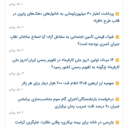
۱ ماه پیش
محدودیت تازه برای شبکه بانکی؛ افزایش سپرده قانونی با هدف
کنترل تورم
پرداخت اعتبار ۳۰ میلیون‌تومانی به خانوارهای دهک‌های پایین در
۲ روز پیش
قالب طرح «افرا»
۲ ماه پیش
ترمز تولید خودرو کشیده شد؛ افت ۲۵ درصدی تیراژ ایران‌خودرو،
سایپا و پارس‌خودرو
شوک قیمتی تأمین اجتماعی به مشاغل آزاد؛ آیا اصلاح ساختار، نقابِ
۲ روز پیش
جبرانِ کسری بودجه است؟
۲ ماه پیش
بنگاه‌داری بانک‌ها؛ مانع بزرگ خانه‌دار شدن مستأجران
۲ روز پیش
۱۴ مرداد؛ اولین «روز ملی کارفرما» در تقویم رسمی ایران/«روز ملی
کارفرما» چگونه به تقویم رسمی کشور رسید؟
نماینده مجلس: توسعه مرزهای زمینی به راهبرد تأمین کالاهای
۳ روز پیش
اساسی تبدیل شود
۲ روز پیش
سهمیه ارز اربعین ۱۴۰۵ اعلام شد؛ ۲۰۰ هزار دینار برای هر زائر
۱ ماه پیش
خانه کارگر قزوین: شکاف دستمزد و هزینه معیشت هر روز عمیق‌تر
می‌شود
درخواست بازنشستگان/اجرای گام سوم متناسب‌سازی براساس
۲ روز پیش
جبران ۹۰ درصد افت ضریب زمان برقراری
۲ ماه پیش
رئیس سازمان امور مالیاتی: بلاگرهای پردرآمد مشمول پرداخت
مالیات هستند
بازرسی درِ خانه برای بیمه بیکاری؛ وقتی نظارت جایگزین کرامت
۲ روز پیش