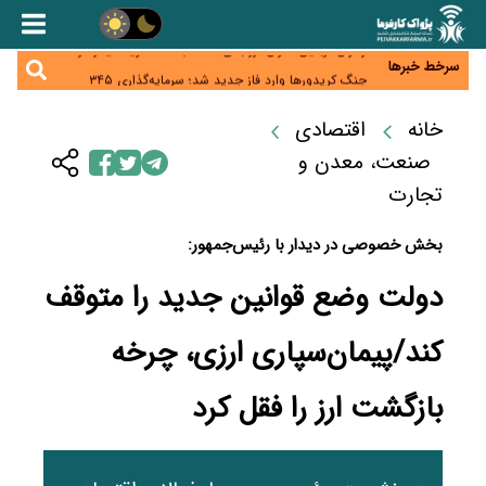
همایش و مسابقه نذری ماه صفر برگزار شد
زائران اربعین نگران ارز باقی‌مانده نباشند؛ خرید دینار در
بانک‌ها و صرافی‌ها
سرخط خبرها
جنگ کریدورها وارد فاز جدید شد؛ سرمایه‌گذاری ۳۴۵
میلیارد دلاری اوراسیا تا ۲۰۳۵
پارادوکس اینترنت در ایران؛ مصرف‌کننده بیشتر می‌پردازد،
شبکه کمتر توسعه می‌یابد
خانه
اقتصادی
تأمین سرمایه در گردش بدون خلق نقدینگی؛ نقش
جدید سیاست‌های مالیاتی در حمایت از تولید
صنعت، معدن و
تجارت
بخش خصوصی در دیدار با رئیس‌جمهور:
دولت وضع قوانین جدید را متوقف
کند/پیمان‌سپاری ارزی، چرخه
بازگشت ارز را فقل کرد