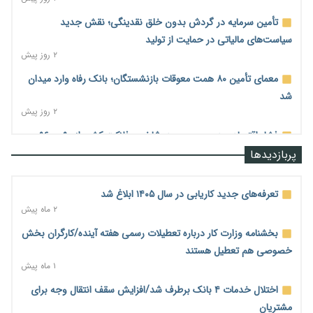
تأمین سرمایه در گردش بدون خلق نقدینگی؛ نقش جدید
سیاست‌های مالیاتی در حمایت از تولید
۲ روز پیش
معمای تأمین ۸۰ همت معوقات بازنشستگان؛ بانک رفاه وارد میدان
شد
۲ روز پیش
فشار اقتصادی در مسیر صعود؛ شاخص فلاکت کشور از ۹۰ به ۹۶
درصد رسید
پربازدیدها
۲ روز پیش
رشد ۷۵ هزار میلیاردی بازار خرید اعتباری؛ فین‌تک‌ها وارد میدان
تعرفه‌های جدید کاریابی در سال ۱۴۰۵ ابلاغ شد
شدند
۲ ماه پیش
۲ روز پیش
بخشنامه وزارت کار درباره تعطیلات رسمی هفته آینده/کارگران بخش
احتمال اختلال ۲۴ ساعته در سامانه‌های تأمین اجتماعی
خصوصی هم تعطیل هستند
۲ روز پیش
۱ ماه پیش
آغاز اجرای پایلوت «ردا کارت» برای دانشجویان تحصیلات تکمیلی
اختلال خدمات ۴ بانک برطرف شد/افزایش سقف انتقال وجه برای
۲ روز پیش
مشتریان