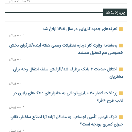
۱۷ ساعت پیش
رشد ۷۵ هزار میلیاردی بازار خرید اعتباری؛ فین‌تک‌ها وارد میدان
پربازدیدها
شدند
۱۷ ساعت پیش
تعرفه‌های جدید کاریابی در سال ۱۴۰۵ ابلاغ شد
احتمال اختلال ۲۴ ساعته در سامانه‌های تأمین اجتماعی
۲ ماه پیش
۱۸ ساعت پیش
بخشنامه وزارت کار درباره تعطیلات رسمی هفته آینده/کارگران بخش
آغاز اجرای پایلوت «ردا کارت» برای دانشجویان تحصیلات تکمیلی
خصوصی هم تعطیل هستند
۱۸ ساعت پیش
۱ ماه پیش
محدودیت تازه برای شبکه بانکی؛ افزایش سپرده قانونی با هدف
اختلال خدمات ۴ بانک برطرف شد/افزایش سقف انتقال وجه برای
کنترل تورم
مشتریان
۱۸ ساعت پیش
۱ ماه پیش
ترمز تولید خودرو کشیده شد؛ افت ۲۵ درصدی تیراژ ایران‌خودرو،
پرداخت اعتبار ۳۰ میلیون‌تومانی به خانوارهای دهک‌های پایین در
سایپا و پارس‌خودرو
قالب طرح «افرا»
۱۸ ساعت پیش
۲ ماه پیش
بنگاه‌داری بانک‌ها؛ مانع بزرگ خانه‌دار شدن مستأجران
شوک قیمتی تأمین اجتماعی به مشاغل آزاد؛ آیا اصلاح ساختار، نقابِ
۱۸ ساعت پیش
جبرانِ کسری بودجه است؟
۲ ماه پیش