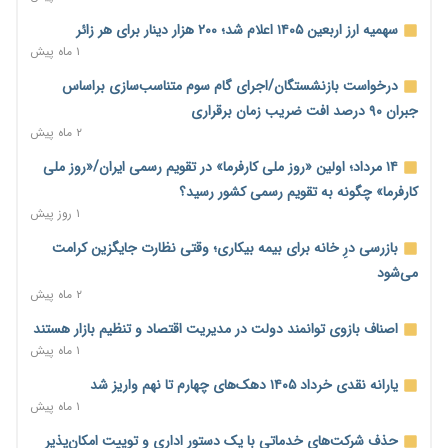
نماینده مجلس: توسعه مرزهای زمینی به راهبرد تأمین کالاهای
اساسی تبدیل شود
سهمیه ارز اربعین ۱۴۰۵ اعلام شد؛ ۲۰۰ هزار دینار برای هر زائر
۱۸ ساعت پیش
۱ ماه پیش
خانه کارگر قزوین: شکاف دستمزد و هزینه معیشت هر روز عمیق‌تر
درخواست بازنشستگان/اجرای گام سوم متناسب‌سازی براساس
می‌شود
جبران ۹۰ درصد افت ضریب زمان برقراری
۱۹ ساعت پیش
۲ ماه پیش
رئیس سازمان امور مالیاتی: بلاگرهای پردرآمد مشمول پرداخت
۱۴ مرداد؛ اولین «روز ملی کارفرما» در تقویم رسمی ایران/«روز ملی
مالیات هستند
کارفرما» چگونه به تقویم رسمی کشور رسید؟
۲۰ ساعت پیش
۱ روز پیش
پیش‌بینی افزایش تولید برنج؛ نیاز وارداتی کشور به ۵۰۰ هزار تن
بازرسی درِ خانه برای بیمه بیکاری؛ وقتی نظارت جایگزین کرامت
کاهش می‌یابد
می‌شود
۲۰ ساعت پیش
۲ ماه پیش
امضای تفاهم‌نامه تجاری ایران و پاکستان؛ هدف‌گذاری تجارت ۱۰
اصناف بازوی توانمند دولت در مدیریت اقتصاد و تنظیم بازار هستند
میلیارد دلاری
۱ ماه پیش
۲۰ ساعت پیش
یارانه نقدی خرداد ۱۴۰۵ دهک‌های چهارم تا نهم واریز شد
اختیارات جدید گمرکات برای تمدید ورود موقت کالا و خودرو تا
۱ ماه پیش
پایان شهریور ابلاغ شد
حذف شرکت‌های خدماتی با یک دستور اداری و توییت امکان‌پذیر