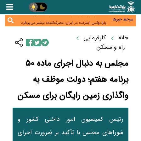
زائران اربعین نگران ارز باقی‌مانده نباشند؛ خرید دینار در
بانک‌ها و صرافی‌ها
جنگ کریدورها وارد فاز جدید شد؛ سرمایه‌گذاری ۳۴۵
میلیارد دلاری اوراسیا تا ۲۰۳۵
سرخط خبرها
پارادوکس اینترنت در ایران؛ مصرف‌کننده بیشتر می‌پردازد،
شبکه کمتر توسعه می‌یابد
تأمین سرمایه در گردش بدون خلق نقدینگی؛ نقش
جدید سیاست‌های مالیاتی در حمایت از تولید
خانه
کارفرمایی
معمای تأمین ۸۰ همت معوقات بازنشستگان؛ بانک رفاه
وارد میدان شد
راه و مسکن
مجلس به دنبال اجرای ماده ۵۰
برنامه هفتم؛ دولت موظف به
واگذاری زمین رایگان برای مسکن
رئیس کمیسیون امور داخلی کشور و
شوراهای مجلس با تأکید بر ضرورت اجرای