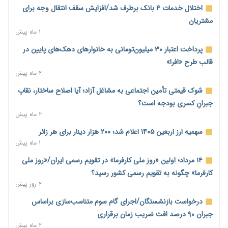
محدودیت تازه برای شبکه بانکی؛ افزایش سپرده قانونی با هدف
اختلال خدمات ۴ بانک برطرف شد/افزایش سقف انتقال وجه برای
کنترل تورم
مشتریان
۱ روز پیش
۱ ماه پیش
ترمز تولید خودرو کشیده شد؛ افت ۲۵ درصدی تیراژ ایران‌خودرو،
پرداخت اعتبار ۳۰ میلیون‌تومانی به خانوارهای دهک‌های پایین در
سایپا و پارس‌خودرو
قالب طرح «افرا»
۱ روز پیش
۲ ماه پیش
بنگاه‌داری بانک‌ها؛ مانع بزرگ خانه‌دار شدن مستأجران
شوک قیمتی تأمین اجتماعی به مشاغل آزاد؛ آیا اصلاح ساختار، نقابِ
۱ روز پیش
جبرانِ کسری بودجه است؟
۲ ماه پیش
نماینده مجلس: توسعه مرزهای زمینی به راهبرد تأمین کالاهای
اساسی تبدیل شود
سهمیه ارز اربعین ۱۴۰۵ اعلام شد؛ ۲۰۰ هزار دینار برای هر زائر
۱ روز پیش
۱ ماه پیش
خانه کارگر قزوین: شکاف دستمزد و هزینه معیشت هر روز عمیق‌تر
۱۴ مرداد؛ اولین «روز ملی کارفرما» در تقویم رسمی ایران/«روز ملی
می‌شود
کارفرما» چگونه به تقویم رسمی کشور رسید؟
۱ روز پیش
۲ روز پیش
رئیس سازمان امور مالیاتی: بلاگرهای پردرآمد مشمول پرداخت
درخواست بازنشستگان/اجرای گام سوم متناسب‌سازی براساس
مالیات هستند
جبران ۹۰ درصد افت ضریب زمان برقراری
۱ روز پیش
۲ ماه پیش