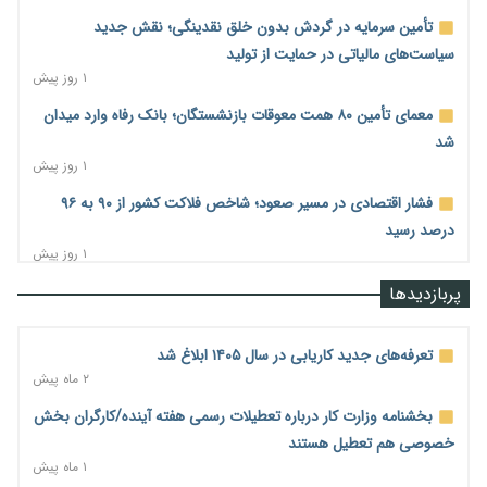
تأمین سرمایه در گردش بدون خلق نقدینگی؛ نقش جدید
سیاست‌های مالیاتی در حمایت از تولید
۱ روز پیش
معمای تأمین ۸۰ همت معوقات بازنشستگان؛ بانک رفاه وارد میدان
شد
۱ روز پیش
فشار اقتصادی در مسیر صعود؛ شاخص فلاکت کشور از ۹۰ به ۹۶
درصد رسید
۱ روز پیش
رشد ۷۵ هزار میلیاردی بازار خرید اعتباری؛ فین‌تک‌ها وارد میدان
پربازدیدها
شدند
۱ روز پیش
تعرفه‌های جدید کاریابی در سال ۱۴۰۵ ابلاغ شد
احتمال اختلال ۲۴ ساعته در سامانه‌های تأمین اجتماعی
۲ ماه پیش
۱ روز پیش
بخشنامه وزارت کار درباره تعطیلات رسمی هفته آینده/کارگران بخش
آغاز اجرای پایلوت «ردا کارت» برای دانشجویان تحصیلات تکمیلی
خصوصی هم تعطیل هستند
۱ روز پیش
۱ ماه پیش