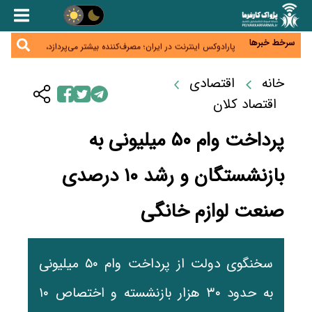
زائران اربعین نگران ارز باقی‌مانده نباشند؛ خرید دینار در
بانک‌ها و صرافی‌ها
جنگ کریدورها وارد فاز جدید شد؛ سرمایه‌گذاری ۳۴۵
میلیارد دلاری اوراسیا تا ۲۰۳۵
سرخط خبرها
پارادوکس اینترنت در ایران؛ مصرف‌کننده بیشتر می‌پردازد،
شبکه کمتر توسعه می‌یابد
تأمین سرمایه در گردش بدون خلق نقدینگی؛ نقش
جدید سیاست‌های مالیاتی در حمایت از تولید
خانه
اقتصادی
معمای تأمین ۸۰ همت معوقات بازنشستگان؛ بانک رفاه
وارد میدان شد
اقتصاد کلان
پرداخت وام ۵۰ میلیونی به
بازنشستگان و رشد ۱۰ درصدی
صنعت لوازم خانگی
سخنگوی دولت از پرداخت وام ۵۰ میلیونی
به حدود ۳۰ هزار بازنشسته و اختصاص ۱۰