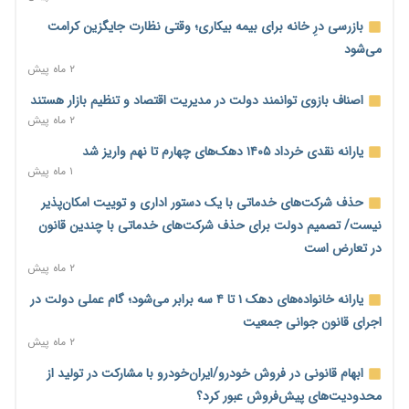
پیش‌بینی افزایش تولید برنج؛ نیاز وارداتی کشور به ۵۰۰ هزار تن
بازرسی درِ خانه برای بیمه بیکاری؛ وقتی نظارت جایگزین کرامت
کاهش می‌یابد
می‌شود
۱ روز پیش
۲ ماه پیش
امضای تفاهم‌نامه تجاری ایران و پاکستان؛ هدف‌گذاری تجارت ۱۰
اصناف بازوی توانمند دولت در مدیریت اقتصاد و تنظیم بازار هستند
میلیارد دلاری
۲ ماه پیش
۱ روز پیش
یارانه نقدی خرداد ۱۴۰۵ دهک‌های چهارم تا نهم واریز شد
اختیارات جدید گمرکات برای تمدید ورود موقت کالا و خودرو تا
۱ ماه پیش
پایان شهریور ابلاغ شد
حذف شرکت‌های خدماتی با یک دستور اداری و توییت امکان‌پذیر
۱ روز پیش
نیست/ تصمیم دولت برای حذف شرکت‌های خدماتی با چندین قانون
فهرست کالاهای فولادی و فلزات مشمول بازگشت ۱۰۰ درصد ارز
در تعارض است
صادراتی ابلاغ شد
۲ ماه پیش
۱ روز پیش
یارانه خانواده‌های دهک ۱ تا ۴ سه برابر می‌شود؛ گام عملی دولت در
مرحله سیزدهم کالابرگ در سایه تورم؛ قدرت خرید یارانه یک‌میلیونی
اجرای قانون جوانی جمعیت
بیش از پیش آب رفت
۲ ماه پیش
۱ روز پیش
ابهام قانونی در فروش خودرو/ایران‌خودرو با مشارکت در تولید از
۱۴ مرداد؛ اولین «روز ملی کارفرما» در تقویم رسمی ایران/«روز ملی
محدودیت‌های پیش‌فروش عبور کرد؟