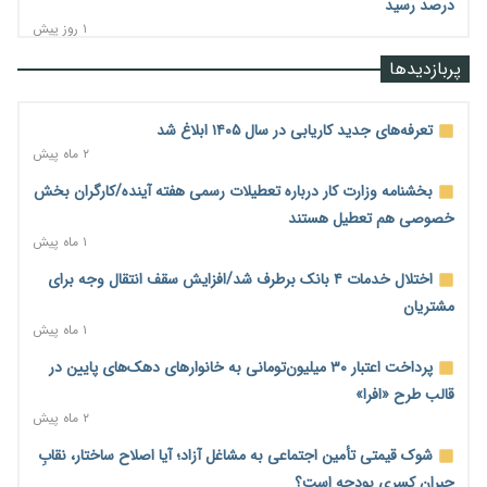
درصد رسید
۱ روز پیش
رشد ۷۵ هزار میلیاردی بازار خرید اعتباری؛ فین‌تک‌ها وارد میدان
پربازدیدها
شدند
۱ روز پیش
تعرفه‌های جدید کاریابی در سال ۱۴۰۵ ابلاغ شد
احتمال اختلال ۲۴ ساعته در سامانه‌های تأمین اجتماعی
۲ ماه پیش
۱ روز پیش
بخشنامه وزارت کار درباره تعطیلات رسمی هفته آینده/کارگران بخش
آغاز اجرای پایلوت «ردا کارت» برای دانشجویان تحصیلات تکمیلی
خصوصی هم تعطیل هستند
۱ روز پیش
۱ ماه پیش
محدودیت تازه برای شبکه بانکی؛ افزایش سپرده قانونی با هدف
اختلال خدمات ۴ بانک برطرف شد/افزایش سقف انتقال وجه برای
کنترل تورم
مشتریان
۱ روز پیش
۱ ماه پیش
ترمز تولید خودرو کشیده شد؛ افت ۲۵ درصدی تیراژ ایران‌خودرو،
پرداخت اعتبار ۳۰ میلیون‌تومانی به خانوارهای دهک‌های پایین در
سایپا و پارس‌خودرو
قالب طرح «افرا»
۱ روز پیش
۲ ماه پیش
بنگاه‌داری بانک‌ها؛ مانع بزرگ خانه‌دار شدن مستأجران
شوک قیمتی تأمین اجتماعی به مشاغل آزاد؛ آیا اصلاح ساختار، نقابِ
۱ روز پیش
جبرانِ کسری بودجه است؟