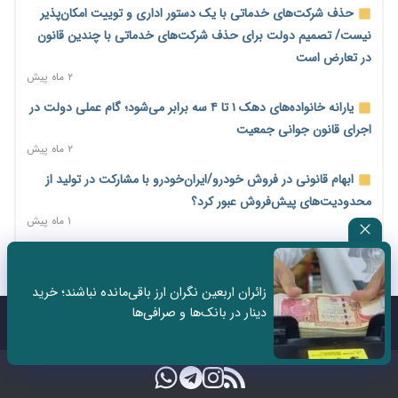
پایان شهریور ابلاغ شد
حذف شرکت‌های خدماتی با یک دستور اداری و توییت امکان‌پذیر
۱ روز پیش
نیست/ تصمیم دولت برای حذف شرکت‌های خدماتی با چندین قانون
فهرست کالاهای فولادی و فلزات مشمول بازگشت ۱۰۰ درصد ارز
در تعارض است
صادراتی ابلاغ شد
۲ ماه پیش
۱ روز پیش
یارانه خانواده‌های دهک ۱ تا ۴ سه برابر می‌شود؛ گام عملی دولت در
مرحله سیزدهم کالابرگ در سایه تورم؛ قدرت خرید یارانه یک‌میلیونی
اجرای قانون جوانی جمعیت
بیش از پیش آب رفت
۲ ماه پیش
۱ روز پیش
ابهام قانونی در فروش خودرو/ایران‌خودرو با مشارکت در تولید از
۱۴ مرداد؛ اولین «روز ملی کارفرما» در تقویم رسمی ایران/«روز ملی
محدودیت‌های پیش‌فروش عبور کرد؟
کارفرما» چگونه به تقویم رسمی کشور رسید؟
۱ ماه پیش
۱ روز پیش
سه نماد جدید اخزا در فرابورس پذیرش شد
سکه در یک قدمی ۱۸۵ میلیون تومان
۲ ماه پیش
۳ روز پیش
زائران اربعین نگران ارز باقی‌مانده نباشند؛ خرید
ثبت نادرست عنوان شغلی، کارگر و کارفرما را با جریمه و شکایت
دینار در بانک‌ها و صرافی‌ها
تشکل‌ها در مسیر ارتقای تاب‌آوری اعضا برنامه‌ریزی کنند
روبه‌رو می‌کند
تماس با ما
درباره ما
۳ روز پیش
۲ ماه پیش
ساماندهی نیروهای شرکتی نباید قربانی ملاحظات انتخاباتی شود/
برخی نمایندگان به دنبال حذف شرکت‌هایی که وجود ندارند!