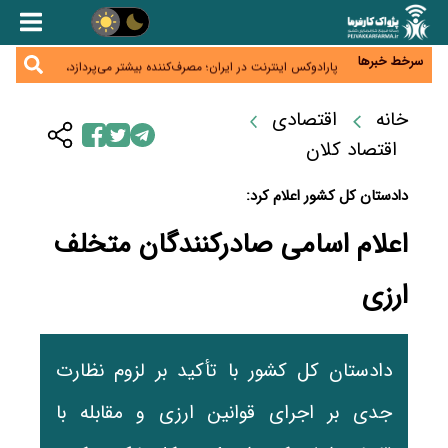
زائران اربعین نگران ارز باقی‌مانده نباشند؛ خرید دینار در
بانک‌ها و صرافی‌ها
جنگ کریدورها وارد فاز جدید شد؛ سرمایه‌گذاری ۳۴۵
میلیارد دلاری اوراسیا تا ۲۰۳۵
سرخط خبرها
پارادوکس اینترنت در ایران؛ مصرف‌کننده بیشتر می‌پردازد،
شبکه کمتر توسعه می‌یابد
تأمین سرمایه در گردش بدون خلق نقدینگی؛ نقش
جدید سیاست‌های مالیاتی در حمایت از تولید
خانه
اقتصادی
معمای تأمین ۸۰ همت معوقات بازنشستگان؛ بانک رفاه
وارد میدان شد
اقتصاد کلان
دادستان کل کشور اعلام کرد:
اعلام اسامی صادرکنندگان متخلف
ارزی
دادستان کل کشور با تأکید بر لزوم نظارت
جدی بر اجرای قوانین ارزی و مقابله با