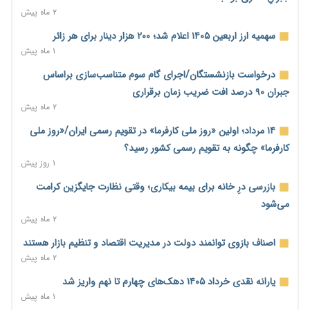
۲ ماه پیش
نماینده مجلس: توسعه مرزهای زمینی به راهبرد تأمین کالاهای
اساسی تبدیل شود
سهمیه ارز اربعین ۱۴۰۵ اعلام شد؛ ۲۰۰ هزار دینار برای هر زائر
۱ روز پیش
۱ ماه پیش
خانه کارگر قزوین: شکاف دستمزد و هزینه معیشت هر روز عمیق‌تر
درخواست بازنشستگان/اجرای گام سوم متناسب‌سازی براساس
می‌شود
جبران ۹۰ درصد افت ضریب زمان برقراری
۱ روز پیش
۲ ماه پیش
رئیس سازمان امور مالیاتی: بلاگرهای پردرآمد مشمول پرداخت
۱۴ مرداد؛ اولین «روز ملی کارفرما» در تقویم رسمی ایران/«روز ملی
مالیات هستند
کارفرما» چگونه به تقویم رسمی کشور رسید؟
۱ روز پیش
۱ روز پیش
پیش‌بینی افزایش تولید برنج؛ نیاز وارداتی کشور به ۵۰۰ هزار تن
بازرسی درِ خانه برای بیمه بیکاری؛ وقتی نظارت جایگزین کرامت
کاهش می‌یابد
می‌شود
۱ روز پیش
۲ ماه پیش
امضای تفاهم‌نامه تجاری ایران و پاکستان؛ هدف‌گذاری تجارت ۱۰
اصناف بازوی توانمند دولت در مدیریت اقتصاد و تنظیم بازار هستند
میلیارد دلاری
۲ ماه پیش
۱ روز پیش
یارانه نقدی خرداد ۱۴۰۵ دهک‌های چهارم تا نهم واریز شد
اختیارات جدید گمرکات برای تمدید ورود موقت کالا و خودرو تا
۱ ماه پیش