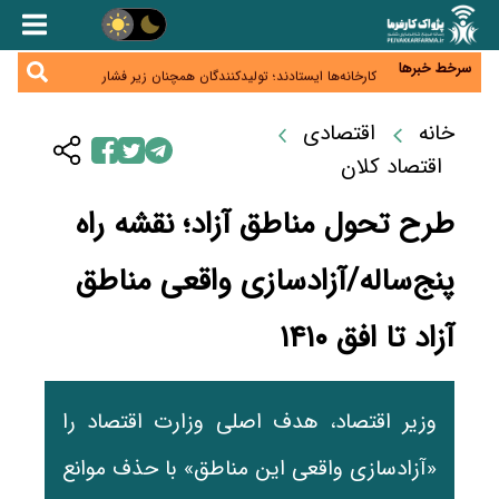
صادرات محصولات آب‌بر در اوج خشکسالی؛ تراز تجاری
به چه قیمتی؟
موبایل گران می‌شود؟ هزینه واردات ۱۰ برابر شد، ثبت
سفارش همچنان متوقف است
سرخط خبرها
کارخانه‌ها ایستادند؛ تولیدکنندگان همچنان زیر فشار
خسارت و تأمین مواد اولیه
قیمت مسکن در دست سازنده‌های خرد؛ چگونه
«عددسازی» بازار ملک را ملتهب می‌کند؟
خانه
اقتصادی
مسیر تأمین مواد اولیه صنایع تسهیل شد؛ ۳۴۱۴ کد
تعرفه مشمول سهمیه جدید
اقتصاد کلان
طرح تحول مناطق آزاد؛ نقشه راه
پنج‌ساله/آزادسازی واقعی مناطق
آزاد تا افق ۱۴۱۰
وزیر اقتصاد، هدف اصلی وزارت اقتصاد را
«آزادسازی واقعی این مناطق» با حذف موانع