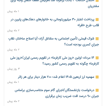
اختلال خدمات ۴ بانک برطرف شد/افزایش سقف انتقال وجه برای
۱ ساعت پیش
مشتریان
ناترازی برق ۳۰ درصد کاهش یافت؛ وعده وزارت نیرو برای رفع
۱ ماه پیش
محدودیت صنایع
پرداخت اعتبار ۳۰ میلیون‌تومانی به خانوارهای دهک‌های پایین در
۲ ساعت پیش
قالب طرح «افرا»
ورود بخش خصوصی به حکمرانی اشتغال؛ «یاوران پیشرفت»
۲ ماه پیش
امسال گسترده‌تر می‌شود
شوک قیمتی تأمین اجتماعی به مشاغل آزاد؛ آیا اصلاح ساختار، نقابِ
۲ ساعت پیش
جبرانِ کسری بودجه است؟
مطالبه کارگران جنوب برای پرداخت «حق جنگ»؛ از نفت و گاز تا
۲ ماه پیش
شبکه برق
۱۴ مرداد؛ اولین «روز ملی کارفرما» در تقویم رسمی ایران/«روز ملی
۲ ساعت پیش
کارفرما» چگونه به تقویم رسمی کشور رسید؟
حساب‌های شرکت ملی نفت در بانک صنعت و معدن مسدود شد؛
۳ روز پیش
بدهی یک میلیارد دلاری
سهمیه ارز اربعین ۱۴۰۵ اعلام شد؛ ۲۰۰ هزار دینار برای هر زائر
۲ ساعت پیش
۱ ماه پیش
درآمد کارگزاری‌ها چقدر است؟ کانون کارگزاران اعداد منتشرشده در
درخواست بازنشستگان/اجرای گام سوم متناسب‌سازی براساس
فضای مجازی را تکذیب کرد
جبران ۹۰ درصد افت ضریب زمان برقراری
۳ ساعت پیش
۲ ماه پیش