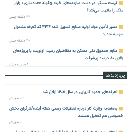
قیمت مسکن در دست سازنده‌های خرد؛ چگونه «عددسازی» بازار
ملک را ملتهب می‌کند؟
۳۳ دقیقه پیش
مسیر تأمین مواد اولیه صنایع تسهیل شد؛ ۳۴۱۴ کد تعرفه مشمول
سهمیه جدید
۴۰ دقیقه پیش
منابع صندوق ملی مسکن به متقاضیان رسید؛ اولویت با پروژه‌های
بالای ۸۰ درصد پیشرفت
۱ ساعت پیش
هشدار درباره آینده صندوق‌های بازنشستگی؛ اعتماد بیمه‌پردازان را
پربازدیدها
قربانی نکنیم
۱ ساعت پیش
تعرفه‌های جدید کاریابی در سال ۱۴۰۵ ابلاغ شد
ترمیم مزد در راه است؟ تأکید بر افزایش مزد پایه و شفافیت سبد
۲ ماه پیش
معیشت
بخشنامه وزارت کار درباره تعطیلات رسمی هفته آینده/کارگران بخش
۱ ساعت پیش
خصوصی هم تعطیل هستند
وام بدون رتبه اعتباری؛ صندوق کارآفرینی امید از حمایت متفاوت
۱ ماه پیش
خود می‌گوید