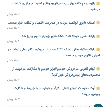
بیکاری ۷ درصدی روی کاغذ؛ آیا در واقعیت هم این چنین است؟
بازرسی درِ خانه برای بیمه بیکاری؛ وقتی نظارت جایگزین کرامت
۳ ساعت پیش
می‌شود
روز خبرنگار؛ مطالبه‌ای فراتر از تبریک برای پاسداشت حقیقت و
۲ ماه پیش
امنیت شغلی
اصناف بازوی توانمند دولت در مدیریت اقتصاد و تنظیم بازار هستند
۴ ساعت پیش
۲ ماه پیش
همایش و مسابقه نذری ماه صفر برگزار شد
یارانه نقدی خرداد ۱۴۰۵ دهک‌های چهارم تا نهم واریز شد
۲۱ ساعت پیش
۱ ماه پیش
زائران اربعین نگران ارز باقی‌مانده نباشند؛ خرید دینار در بانک‌ها و
یارانه خانواده‌های دهک ۱ تا ۴ سه برابر می‌شود؛ گام عملی دولت در
صرافی‌ها
اجرای قانون جوانی جمعیت
۲ روز پیش
۲ ماه پیش
جنگ کریدورها وارد فاز جدید شد؛ سرمایه‌گذاری ۳۴۵ میلیارد دلاری
ابهام قانونی در فروش خودرو/ایران‌خودرو با مشارکت در تولید از
اوراسیا تا ۲۰۳۵
محدودیت‌های پیش‌فروش عبور کرد؟
۲ روز پیش
۱ ماه پیش
پارادوکس اینترنت در ایران؛ مصرف‌کننده بیشتر می‌پردازد، شبکه
ثبت نادرست عنوان شغلی، کارگر و کارفرما را با جریمه و شکایت
کمتر توسعه می‌یابد
روبه‌رو می‌کند
۲ روز پیش
۲ ماه پیش
تأمین سرمایه در گردش بدون خلق نقدینگی؛ نقش جدید