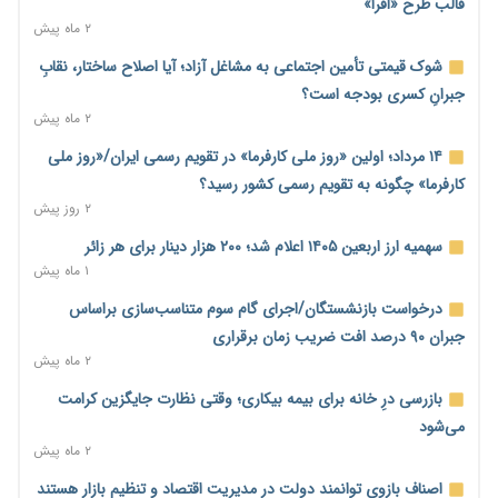
سایپا و پارس‌خودرو
قالب طرح «افرا»
۲ روز پیش
۲ ماه پیش
بنگاه‌داری بانک‌ها؛ مانع بزرگ خانه‌دار شدن مستأجران
شوک قیمتی تأمین اجتماعی به مشاغل آزاد؛ آیا اصلاح ساختار، نقابِ
۲ روز پیش
جبرانِ کسری بودجه است؟
۲ ماه پیش
نماینده مجلس: توسعه مرزهای زمینی به راهبرد تأمین کالاهای
اساسی تبدیل شود
۱۴ مرداد؛ اولین «روز ملی کارفرما» در تقویم رسمی ایران/«روز ملی
۲ روز پیش
کارفرما» چگونه به تقویم رسمی کشور رسید؟
۲ روز پیش
خانه کارگر قزوین: شکاف دستمزد و هزینه معیشت هر روز عمیق‌تر
می‌شود
سهمیه ارز اربعین ۱۴۰۵ اعلام شد؛ ۲۰۰ هزار دینار برای هر زائر
۲ روز پیش
۱ ماه پیش
رئیس سازمان امور مالیاتی: بلاگرهای پردرآمد مشمول پرداخت
درخواست بازنشستگان/اجرای گام سوم متناسب‌سازی براساس
مالیات هستند
جبران ۹۰ درصد افت ضریب زمان برقراری
۲ روز پیش
۲ ماه پیش
پیش‌بینی افزایش تولید برنج؛ نیاز وارداتی کشور به ۵۰۰ هزار تن
بازرسی درِ خانه برای بیمه بیکاری؛ وقتی نظارت جایگزین کرامت
کاهش می‌یابد
می‌شود
۲ روز پیش
۲ ماه پیش
امضای تفاهم‌نامه تجاری ایران و پاکستان؛ هدف‌گذاری تجارت ۱۰
اصناف بازوی توانمند دولت در مدیریت اقتصاد و تنظیم بازار هستند