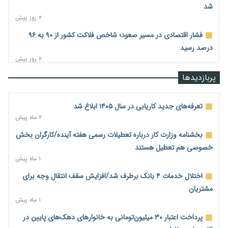
شد
۲ روز پیش
فشار اقتصادی در مسیر صعود؛ شاخص فلاکت کشور از ۹۰ به ۹۶
درصد رسید
۲ روز پیش
رشد ۷۵ هزار میلیاردی بازار خرید اعتباری؛ فین‌تک‌ها وارد میدان
پربازدیدها
شدند
۲ روز پیش
تعرفه‌های جدید کاریابی در سال ۱۴۰۵ ابلاغ شد
احتمال اختلال ۲۴ ساعته در سامانه‌های تأمین اجتماعی
۲ ماه پیش
۲ روز پیش
بخشنامه وزارت کار درباره تعطیلات رسمی هفته آینده/کارگران بخش
آغاز اجرای پایلوت «ردا کارت» برای دانشجویان تحصیلات تکمیلی
خصوصی هم تعطیل هستند
۲ روز پیش
۱ ماه پیش
محدودیت تازه برای شبکه بانکی؛ افزایش سپرده قانونی با هدف
اختلال خدمات ۴ بانک برطرف شد/افزایش سقف انتقال وجه برای
کنترل تورم
مشتریان
۲ روز پیش
۱ ماه پیش
ترمز تولید خودرو کشیده شد؛ افت ۲۵ درصدی تیراژ ایران‌خودرو،
پرداخت اعتبار ۳۰ میلیون‌تومانی به خانوارهای دهک‌های پایین در