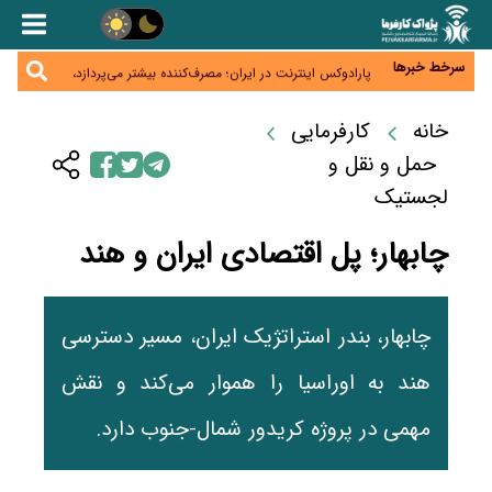
زائران اربعین نگران ارز باقی‌مانده نباشند؛ خرید دینار در
بانک‌ها و صرافی‌ها
جنگ کریدورها وارد فاز جدید شد؛ سرمایه‌گذاری ۳۴۵
میلیارد دلاری اوراسیا تا ۲۰۳۵
سرخط خبرها
پارادوکس اینترنت در ایران؛ مصرف‌کننده بیشتر می‌پردازد،
شبکه کمتر توسعه می‌یابد
تأمین سرمایه در گردش بدون خلق نقدینگی؛ نقش
جدید سیاست‌های مالیاتی در حمایت از تولید
خانه
کارفرمایی
معمای تأمین ۸۰ همت معوقات بازنشستگان؛ بانک رفاه
وارد میدان شد
حمل و نقل و
لجستیک
چابهار؛ پل اقتصادی ایران و هند
چابهار، بندر استراتژیک ایران، مسیر دسترسی
هند به اوراسیا را هموار می‌کند و نقش
مهمی در پروژه کریدور شمال-جنوب دارد.