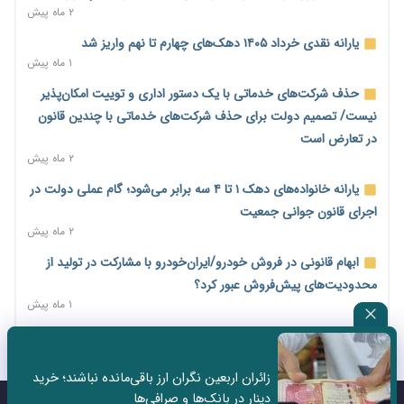
میلیارد دلاری
۲ ماه پیش
۲ روز پیش
یارانه نقدی خرداد ۱۴۰۵ دهک‌های چهارم تا نهم واریز شد
اختیارات جدید گمرکات برای تمدید ورود موقت کالا و خودرو تا
۱ ماه پیش
پایان شهریور ابلاغ شد
حذف شرکت‌های خدماتی با یک دستور اداری و توییت امکان‌پذیر
۲ روز پیش
نیست/ تصمیم دولت برای حذف شرکت‌های خدماتی با چندین قانون
فهرست کالاهای فولادی و فلزات مشمول بازگشت ۱۰۰ درصد ارز
در تعارض است
صادراتی ابلاغ شد
۲ ماه پیش
۲ روز پیش
یارانه خانواده‌های دهک ۱ تا ۴ سه برابر می‌شود؛ گام عملی دولت در
مرحله سیزدهم کالابرگ در سایه تورم؛ قدرت خرید یارانه یک‌میلیونی
اجرای قانون جوانی جمعیت
بیش از پیش آب رفت
۲ ماه پیش
۲ روز پیش
ابهام قانونی در فروش خودرو/ایران‌خودرو با مشارکت در تولید از
۱۴ مرداد؛ اولین «روز ملی کارفرما» در تقویم رسمی ایران/«روز ملی
محدودیت‌های پیش‌فروش عبور کرد؟
کارفرما» چگونه به تقویم رسمی کشور رسید؟
۱ ماه پیش
۲ روز پیش
سه نماد جدید اخزا در فرابورس پذیرش شد
سکه در یک قدمی ۱۸۵ میلیون تومان
۲ ماه پیش
۳ روز پیش
زائران اربعین نگران ارز باقی‌مانده نباشند؛ خرید
ثبت نادرست عنوان شغلی، کارگر و کارفرما را با جریمه و شکایت
دینار در بانک‌ها و صرافی‌ها