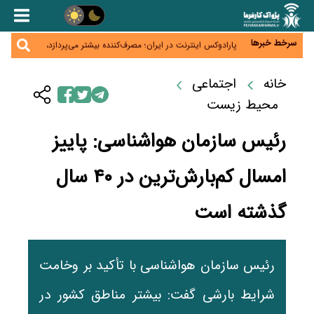
زائران اربعین نگران ارز باقی‌مانده نباشند؛ خرید دینار در
بانک‌ها و صرافی‌ها
جنگ کریدورها وارد فاز جدید شد؛ سرمایه‌گذاری ۳۴۵
میلیارد دلاری اوراسیا تا ۲۰۳۵
سرخط خبرها
پارادوکس اینترنت در ایران؛ مصرف‌کننده بیشتر می‌پردازد،
شبکه کمتر توسعه می‌یابد
تأمین سرمایه در گردش بدون خلق نقدینگی؛ نقش
جدید سیاست‌های مالیاتی در حمایت از تولید
خانه
اجتماعی
معمای تأمین ۸۰ همت معوقات بازنشستگان؛ بانک رفاه
وارد میدان شد
محیط زیست
رئیس سازمان هواشناسی: پاییز
امسال کم‌بارش‌ترین در ۴۰ سال
گذشته است
رئیس سازمان هواشناسی با تأکید بر وخامت
شرایط بارشی گفت: بیشتر مناطق کشور در