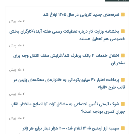
شدند
۱ روز پیش
تعرفه‌های جدید کاریابی در سال ۱۴۰۵ ابلاغ شد
احتمال اختلال ۲۴ ساعته در سامانه‌های تأمین اجتماعی
۲ ماه پیش
۱ روز پیش
بخشنامه وزارت کار درباره تعطیلات رسمی هفته آینده/کارگران بخش
آغاز اجرای پایلوت «ردا کارت» برای دانشجویان تحصیلات تکمیلی
خصوصی هم تعطیل هستند
۱ روز پیش
۱ ماه پیش
محدودیت تازه برای شبکه بانکی؛ افزایش سپرده قانونی با هدف
اختلال خدمات ۴ بانک برطرف شد/افزایش سقف انتقال وجه برای
کنترل تورم
مشتریان
۱ روز پیش
۱ ماه پیش
ترمز تولید خودرو کشیده شد؛ افت ۲۵ درصدی تیراژ ایران‌خودرو،
پرداخت اعتبار ۳۰ میلیون‌تومانی به خانوارهای دهک‌های پایین در
سایپا و پارس‌خودرو
قالب طرح «افرا»
۱ روز پیش
۲ ماه پیش
بنگاه‌داری بانک‌ها؛ مانع بزرگ خانه‌دار شدن مستأجران
شوک قیمتی تأمین اجتماعی به مشاغل آزاد؛ آیا اصلاح ساختار، نقابِ
۱ روز پیش
جبرانِ کسری بودجه است؟
۲ ماه پیش
نماینده مجلس: توسعه مرزهای زمینی به راهبرد تأمین کالاهای
اساسی تبدیل شود
سهمیه ارز اربعین ۱۴۰۵ اعلام شد؛ ۲۰۰ هزار دینار برای هر زائر
۲ روز پیش