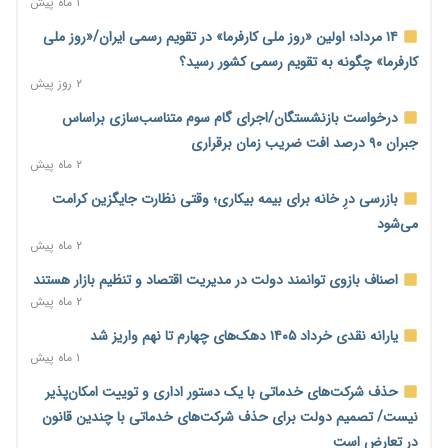
۱ ماه پیش
خانه کارگر قزوین: شکاف دستمزد و هزینه معیشت هر روز عمیق‌تر
۱۴ مرداد؛ اولین «روز ملی کارفرما» در تقویم رسمی ایران/«روز ملی
می‌شود
کارفرما» چگونه به تقویم رسمی کشور رسید؟
۲ روز پیش
۲ روز پیش
رئیس سازمان امور مالیاتی: بلاگرهای پردرآمد مشمول پرداخت
درخواست بازنشستگان/اجرای گام سوم متناسب‌سازی براساس
مالیات هستند
جبران ۹۰ درصد افت ضریب زمان برقراری
۲ روز پیش
۲ ماه پیش
پیش‌بینی افزایش تولید برنج؛ نیاز وارداتی کشور به ۵۰۰ هزار تن
بازرسی درِ خانه برای بیمه بیکاری؛ وقتی نظارت جایگزین کرامت
کاهش می‌یابد
می‌شود
۲ روز پیش
۲ ماه پیش
امضای تفاهم‌نامه تجاری ایران و پاکستان؛ هدف‌گذاری تجارت ۱۰
اصناف بازوی توانمند دولت در مدیریت اقتصاد و تنظیم بازار هستند
میلیارد دلاری
۲ ماه پیش
۲ روز پیش
یارانه نقدی خرداد ۱۴۰۵ دهک‌های چهارم تا نهم واریز شد
اختیارات جدید گمرکات برای تمدید ورود موقت کالا و خودرو تا
۱ ماه پیش
پایان شهریور ابلاغ شد
حذف شرکت‌های خدماتی با یک دستور اداری و توییت امکان‌پذیر
۲ روز پیش
نیست/ تصمیم دولت برای حذف شرکت‌های خدماتی با چندین قانون
فهرست کالاهای فولادی و فلزات مشمول بازگشت ۱۰۰ درصد ارز
در تعارض است