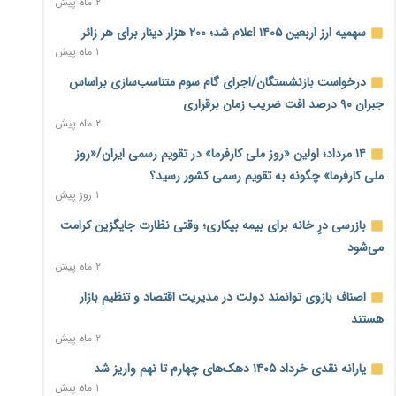
۲ ماه پیش
نماینده مجلس: توسعه مرزهای زمینی به راهبرد تأمین کالاهای
سهمیه ارز اربعین ۱۴۰۵ اعلام شد؛ ۲۰۰ هزار دینار برای هر زائر
اساسی تبدیل شود
۱ ماه پیش
۱ روز پیش
درخواست بازنشستگان/اجرای گام سوم متناسب‌سازی براساس
خانه کارگر قزوین: شکاف دستمزد و هزینه معیشت هر روز عمیق‌تر
جبران ۹۰ درصد افت ضریب زمان برقراری
می‌شود
۲ ماه پیش
۱ روز پیش
۱۴ مرداد؛ اولین «روز ملی کارفرما» در تقویم رسمی ایران/«روز
رئیس سازمان امور مالیاتی: بلاگرهای پردرآمد مشمول پرداخت
ملی کارفرما» چگونه به تقویم رسمی کشور رسید؟
مالیات هستند
۱ روز پیش
۱ روز پیش
بازرسی درِ خانه برای بیمه بیکاری؛ وقتی نظارت جایگزین کرامت
پیش‌بینی افزایش تولید برنج؛ نیاز وارداتی کشور به ۵۰۰ هزار تن
می‌شود
کاهش می‌یابد
۲ ماه پیش
۱ روز پیش
اصناف بازوی توانمند دولت در مدیریت اقتصاد و تنظیم بازار
امضای تفاهم‌نامه تجاری ایران و پاکستان؛ هدف‌گذاری تجارت ۱۰
هستند
میلیارد دلاری
۲ ماه پیش
۱ روز پیش
یارانه نقدی خرداد ۱۴۰۵ دهک‌های چهارم تا نهم واریز شد
اختیارات جدید گمرکات برای تمدید ورود موقت کالا و خودرو تا
۱ ماه پیش
پایان شهریور ابلاغ شد