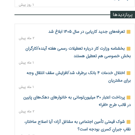
۱ روز پیش
پربازدیدها
رشد ۷۵ هزار میلیاردی بازار خرید اعتباری؛ فین‌تک‌ها وارد میدان
شدند
۱ روز پیش
تعرفه‌های جدید کاریابی در سال ۱۴۰۵ ابلاغ شد
۲ ماه پیش
احتمال اختلال ۲۴ ساعته در سامانه‌های تأمین اجتماعی
۱ روز پیش
بخشنامه وزارت کار درباره تعطیلات رسمی هفته آینده/کارگران
بخش خصوصی هم تعطیل هستند
آغاز اجرای پایلوت «ردا کارت» برای دانشجویان تحصیلات تکمیلی
۱ ماه پیش
۱ روز پیش
اختلال خدمات ۴ بانک برطرف شد/افزایش سقف انتقال وجه
محدودیت تازه برای شبکه بانکی؛ افزایش سپرده قانونی با هدف
برای مشتریان
کنترل تورم
۱ ماه پیش
۱ روز پیش
پرداخت اعتبار ۳۰ میلیون‌تومانی به خانوارهای دهک‌های پایین
ترمز تولید خودرو کشیده شد؛ افت ۲۵ درصدی تیراژ ایران‌خودرو،
در قالب طرح «افرا»
سایپا و پارس‌خودرو
۲ ماه پیش
۱ روز پیش
شوک قیمتی تأمین اجتماعی به مشاغل آزاد؛ آیا اصلاح ساختار،
بنگاه‌داری بانک‌ها؛ مانع بزرگ خانه‌دار شدن مستأجران
۱ روز پیش
نقابِ جبرانِ کسری بودجه است؟