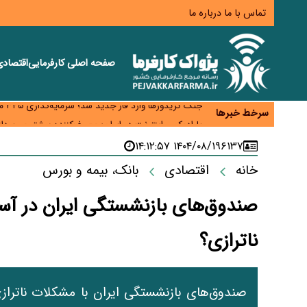
تماس با ما
درباره ما
صفحه اصلی
کارفرمایی
اقتصاد
زائران اربعین نگران ارز باقی‌مانده نباشند؛ خرید دینار د
جنگ کریدورها وارد فاز جدید شد؛ سرمایه‌گذاری ۳۴۵ میلیارد دلاری اوراسیا تا ۲۰۳۵
سرخط خبرها
پارادوکس اینترنت در ایران؛ مصرف‌کننده بیشتر می‌پرداز
تأمین سرمایه در گردش بدون خلق نقدینگی؛ نقش جدید
۱۴۰۴/۰۸/۱۹ ۱۴:۱۲:۵۷
۶۱۳۷
معمای تأمین ۸۰ همت معوقات بازنشستگان؛ بانک رفاه وارد میدان شد
خانه
اقتصادی
بانک، بیمه و بورس
صندوق‌های بازنشستگی ایران در آس
ناترازی؟
صندوق‌های بازنشستگی ایران با مشکلات ناترازی