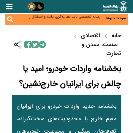
هشدار درباره کاهش عرضه مسکن اجاره‌ای؛ دولت
واحدهای خود را وارد بازار کند
رسانه تخصصی باید مطالبه‌گری، دقت و استقلال را
سرخط خبرها
سرلوحه کار خود قرار دهد
احراز صلاحیت ۱۹۴۱ مدیر در شرکت‌های وزارت کار انجام
نشده است؛ شایسته‌سالاری زیر فشار؟
صادرات محصولات آب‌بر در اوج خشکسالی؛ تراز تجاری
خانه
اقتصادی
به چه قیمتی؟
موبایل گران می‌شود؟ هزینه واردات ۱۰ برابر شد، ثبت
صنعت، معدن و
سفارش همچنان متوقف است
تجارت
بخشنامه واردات خودرو؛ امید یا
چالش برای ایرانیان خارج‌نشین؟
بخشنامه جدید واردات خودرو برای ایرانیان
مقیم خارج با محدودیت‌های سخت‌گیرانه،
تعرفه‌های سنگین و ممنوعیت خودروهای