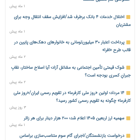
سهمیه جدید
۱ ماه پیش
۸ ساعت پیش
اختلال خدمات ۴ بانک برطرف شد/افزایش سقف انتقال وجه برای
منابع صندوق ملی مسکن به متقاضیان رسید؛ اولویت با پروژه‌های
مشتریان
بالای ۸۰ درصد پیشرفت
۱ ماه پیش
۹ ساعت پیش
پرداخت اعتبار ۳۰ میلیون‌تومانی به خانوارهای دهک‌های پایین در
هشدار درباره آینده صندوق‌های بازنشستگی؛ اعتماد بیمه‌پردازان را
قالب طرح «افرا»
قربانی نکنیم
۲ ماه پیش
۹ ساعت پیش
شوک قیمتی تأمین اجتماعی به مشاغل آزاد؛ آیا اصلاح ساختار، نقابِ
ترمیم مزد در راه است؟ تأکید بر افزایش مزد پایه و شفافیت سبد
جبرانِ کسری بودجه است؟
معیشت
۲ ماه پیش
۹ ساعت پیش
۱۴ مرداد؛ اولین «روز ملی کارفرما» در تقویم رسمی ایران/«روز ملی
وام بدون رتبه اعتباری؛ صندوق کارآفرینی امید از حمایت متفاوت
کارفرما» چگونه به تقویم رسمی کشور رسید؟
خود می‌گوید
۳ روز پیش
۱۰ ساعت پیش
سهمیه ارز اربعین ۱۴۰۵ اعلام شد؛ ۲۰۰ هزار دینار برای هر زائر
ناترازی برق ۳۰ درصد کاهش یافت؛ وعده وزارت نیرو برای رفع
۱ ماه پیش
محدودیت صنایع
درخواست بازنشستگان/اجرای گام سوم متناسب‌سازی براساس
۱۰ ساعت پیش