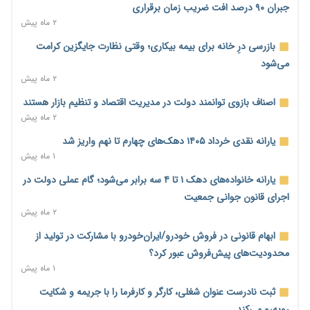
جبران ۹۰ درصد افت ضریب زمان برقراری
ورود بخش خصوصی به حکمرانی اشتغال؛ «یاوران پیشرفت»
۲ ماه پیش
امسال گسترده‌تر می‌شود
بازرسی درِ خانه برای بیمه بیکاری؛ وقتی نظارت جایگزین کرامت
۱۰ ساعت پیش
می‌شود
مطالبه کارگران جنوب برای پرداخت «حق جنگ»؛ از نفت و گاز تا
۲ ماه پیش
شبکه برق
اصناف بازوی توانمند دولت در مدیریت اقتصاد و تنظیم بازار هستند
۱۰ ساعت پیش
۲ ماه پیش
حساب‌های شرکت ملی نفت در بانک صنعت و معدن مسدود شد؛
یارانه نقدی خرداد ۱۴۰۵ دهک‌های چهارم تا نهم واریز شد
بدهی یک میلیارد دلاری
۱ ماه پیش
۱۰ ساعت پیش
یارانه خانواده‌های دهک ۱ تا ۴ سه برابر می‌شود؛ گام عملی دولت در
درآمد کارگزاری‌ها چقدر است؟ کانون کارگزاران اعداد منتشرشده در
اجرای قانون جوانی جمعیت
فضای مجازی را تکذیب کرد
۲ ماه پیش
۱۱ ساعت پیش
ابهام قانونی در فروش خودرو/ایران‌خودرو با مشارکت در تولید از
بیکاری ۷ درصدی روی کاغذ؛ آیا در واقعیت هم این چنین است؟
محدودیت‌های پیش‌فروش عبور کرد؟
۱۱ ساعت پیش
۱ ماه پیش
روز خبرنگار؛ مطالبه‌ای فراتر از تبریک برای پاسداشت حقیقت و
ثبت نادرست عنوان شغلی، کارگر و کارفرما را با جریمه و شکایت
امنیت شغلی
روبه‌رو می‌کند