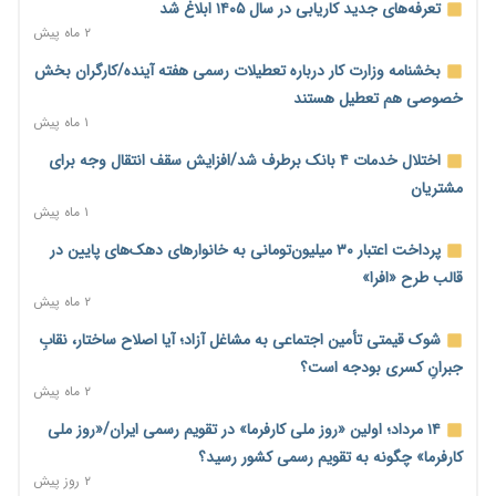
رشد ۷۵ هزار میلیاردی بازار خرید اعتباری؛ فین‌تک‌ها وارد میدان
تعرفه‌های جدید کاریابی در سال ۱۴۰۵ ابلاغ شد
شدند
۲ ماه پیش
۲ روز پیش
بخشنامه وزارت کار درباره تعطیلات رسمی هفته آینده/کارگران بخش
احتمال اختلال ۲۴ ساعته در سامانه‌های تأمین اجتماعی
خصوصی هم تعطیل هستند
۲ روز پیش
۱ ماه پیش
آغاز اجرای پایلوت «ردا کارت» برای دانشجویان تحصیلات تکمیلی
اختلال خدمات ۴ بانک برطرف شد/افزایش سقف انتقال وجه برای
۲ روز پیش
مشتریان
۱ ماه پیش
محدودیت تازه برای شبکه بانکی؛ افزایش سپرده قانونی با هدف
کنترل تورم
پرداخت اعتبار ۳۰ میلیون‌تومانی به خانوارهای دهک‌های پایین در
۲ روز پیش
قالب طرح «افرا»
۲ ماه پیش
ترمز تولید خودرو کشیده شد؛ افت ۲۵ درصدی تیراژ ایران‌خودرو،
سایپا و پارس‌خودرو
شوک قیمتی تأمین اجتماعی به مشاغل آزاد؛ آیا اصلاح ساختار، نقابِ
۲ روز پیش
جبرانِ کسری بودجه است؟
۲ ماه پیش
بنگاه‌داری بانک‌ها؛ مانع بزرگ خانه‌دار شدن مستأجران
۲ روز پیش
۱۴ مرداد؛ اولین «روز ملی کارفرما» در تقویم رسمی ایران/«روز ملی
کارفرما» چگونه به تقویم رسمی کشور رسید؟
نماینده مجلس: توسعه مرزهای زمینی به راهبرد تأمین کالاهای
۲ روز پیش
اساسی تبدیل شود