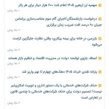
۲ روز پیش
سهمیه ارز اربعین ۱۴۰۵ اعلام شد؛ ۲۰۰ هزار دینار برای هر زائر
۱ ماه پیش
خانه کارگر قزوین: شکاف دستمزد و هزینه معیشت هر روز عمیق‌تر
می‌شود
درخواست بازنشستگان/اجرای گام سوم متناسب‌سازی براساس
۲ روز پیش
جبران ۹۰ درصد افت ضریب زمان برقراری
۲ ماه پیش
رئیس سازمان امور مالیاتی: بلاگرهای پردرآمد مشمول پرداخت
مالیات هستند
بازرسی درِ خانه برای بیمه بیکاری؛ وقتی نظارت جایگزین کرامت
۲ روز پیش
می‌شود
۲ ماه پیش
پیش‌بینی افزایش تولید برنج؛ نیاز وارداتی کشور به ۵۰۰ هزار تن
کاهش می‌یابد
اصناف بازوی توانمند دولت در مدیریت اقتصاد و تنظیم بازار هستند
۲ روز پیش
۲ ماه پیش
امضای تفاهم‌نامه تجاری ایران و پاکستان؛ هدف‌گذاری تجارت ۱۰
یارانه نقدی خرداد ۱۴۰۵ دهک‌های چهارم تا نهم واریز شد
میلیارد دلاری
۱ ماه پیش
۲ روز پیش
حذف شرکت‌های خدماتی با یک دستور اداری و توییت امکان‌پذیر
اختیارات جدید گمرکات برای تمدید ورود موقت کالا و خودرو تا
نیست/ تصمیم دولت برای حذف شرکت‌های خدماتی با چندین قانون
پایان شهریور ابلاغ شد
در تعارض است
۲ روز پیش
۲ ماه پیش