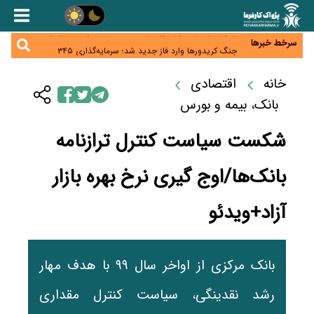
همایش و مسابقه نذری ماه صفر برگزار شد
زائران اربعین نگران ارز باقی‌مانده نباشند؛ خرید دینار در
بانک‌ها و صرافی‌ها
سرخط خبرها
جنگ کریدورها وارد فاز جدید شد؛ سرمایه‌گذاری ۳۴۵
میلیارد دلاری اوراسیا تا ۲۰۳۵
پارادوکس اینترنت در ایران؛ مصرف‌کننده بیشتر می‌پردازد،
شبکه کمتر توسعه می‌یابد
خانه
اقتصادی
تأمین سرمایه در گردش بدون خلق نقدینگی؛ نقش
جدید سیاست‌های مالیاتی در حمایت از تولید
بانک، بیمه و بورس
شکست سیاست کنترل ترازنامه
بانک‌ها/اوج گیری نرخ بهره بازار
آزاد+ویدئو
بانک مرکزی از اواخر سال ۹۹ با هدف مهار
رشد نقدینگی، سیاست کنترل مقداری