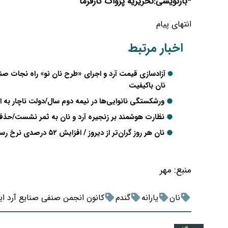
*بازنویسی:تحریریه پژواک کارفرما
انتهای پیام
اخبار مرتبط
آزادسازی قیمت آرد و اجرای «طرح نان نو» راه نجات ص
نان باکیفیت
ورشکستگی نانوایی‌ها در نیمه دوم سال/دولت ناچار به ا
نظارت هوشمند بر زنجیره آرد و نان به ثمر نشست/حذف
نان هر روز گران‌تر از دیروز / افزایش ۵۲ درصدی نرخ رسمی و تخلفات گسترده نانوایی‌ها
منبع:
مهر
نان
یارانه
گندم
کانون انجمن صنفی صنایع آرد ای