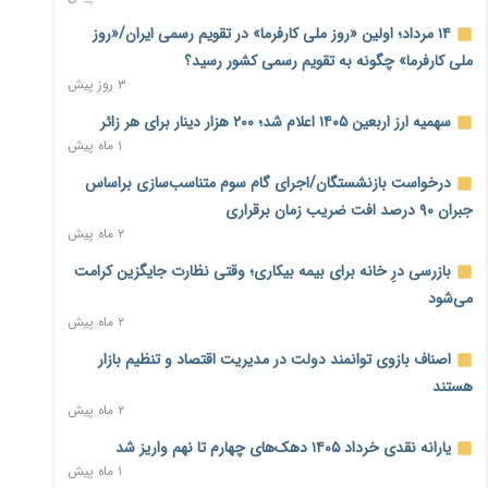
معیشت
۷ ساعت پیش
۱۴ مرداد؛ اولین «روز ملی کارفرما» در تقویم رسمی ایران/«روز
ملی کارفرما» چگونه به تقویم رسمی کشور رسید؟
وام بدون رتبه اعتباری؛ صندوق کارآفرینی امید از حمایت متفاوت
۳ روز پیش
خود می‌گوید
۷ ساعت پیش
سهمیه ارز اربعین ۱۴۰۵ اعلام شد؛ ۲۰۰ هزار دینار برای هر زائر
۱ ماه پیش
ناترازی برق ۳۰ درصد کاهش یافت؛ وعده وزارت نیرو برای رفع
محدودیت صنایع
درخواست بازنشستگان/اجرای گام سوم متناسب‌سازی براساس
۷ ساعت پیش
جبران ۹۰ درصد افت ضریب زمان برقراری
۲ ماه پیش
ورود بخش خصوصی به حکمرانی اشتغال؛ «یاوران پیشرفت»
امسال گسترده‌تر می‌شود
بازرسی درِ خانه برای بیمه بیکاری؛ وقتی نظارت جایگزین کرامت
۷ ساعت پیش
می‌شود
۲ ماه پیش
مطالبه کارگران جنوب برای پرداخت «حق جنگ»؛ از نفت و گاز تا
شبکه برق
اصناف بازوی توانمند دولت در مدیریت اقتصاد و تنظیم بازار
۸ ساعت پیش
هستند
۲ ماه پیش
حساب‌های شرکت ملی نفت در بانک صنعت و معدن مسدود
شد؛ بدهی یک میلیارد دلاری
یارانه نقدی خرداد ۱۴۰۵ دهک‌های چهارم تا نهم واریز شد
۸ ساعت پیش
۱ ماه پیش