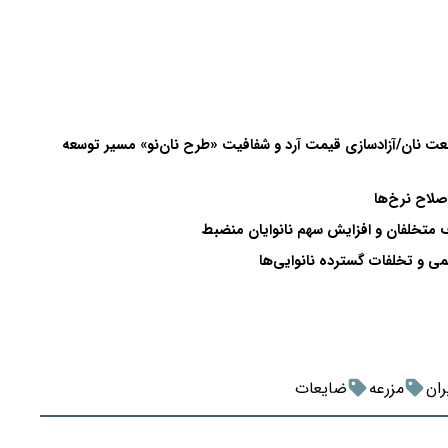
نعت نان/آزادسازی قیمت آرد و شفافیت «طرح نان‌نو» مسیر توسعه
صلاح نرخ‌ها
 متخلفان و افزایش سهم نانوایان منضبط
ران
مزرعه
ضایعات