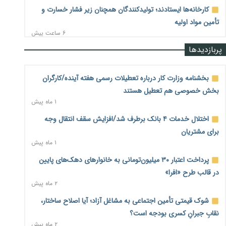
کارخانه‌ها ایستادند؛ تولیدکنندگان همچنان زیر فشار خسارت و
تأمین مواد اولیه
۶ ساعت پیش
پربازدیدها
قیمت مسکن در دست سازنده‌های خرد؛ چگونه «عددسازی» بازار
ملک را ملتهب می‌کند؟
۶ ساعت پیش
بخشنامه وزارت کار درباره تعطیلات رسمی هفته آینده/کارگران
بخش خصوصی هم تعطیل هستند
مسیر تأمین مواد اولیه صنایع تسهیل شد؛ ۳۴۱۴ کد تعرفه مشمول
۱ ماه پیش
سهمیه جدید
۶ ساعت پیش
اختلال خدمات ۴ بانک برطرف شد/افزایش سقف انتقال وجه
برای مشتریان
منابع صندوق ملی مسکن به متقاضیان رسید؛ اولویت با
۱ ماه پیش
پروژه‌های بالای ۸۰ درصد پیشرفت
۶ ساعت پیش
پرداخت اعتبار ۳۰ میلیون‌تومانی به خانوارهای دهک‌های پایین
در قالب طرح «افرا»
هشدار درباره آینده صندوق‌های بازنشستگی؛ اعتماد بیمه‌پردازان
۲ ماه پیش
را قربانی نکنیم
۷ ساعت پیش
شوک قیمتی تأمین اجتماعی به مشاغل آزاد؛ آیا اصلاح ساختار،
نقابِ جبرانِ کسری بودجه است؟
ترمیم مزد در راه است؟ تأکید بر افزایش مزد پایه و شفافیت سبد
۲ ماه پیش