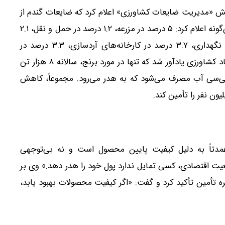
ش «مدیریت ضایعات کشاورزی» اعلام کرد که ضایعات گندم از
مزرعه تا سفره ۲۲.۴ درصد است. او جزئیات ضایعات را این‌گونه اعلام کرد: ۵ درصد در مزرعه، ۱.۲ درصد در حمل و نقل، ۲.۱
درصد در مراکز جمع‌آوری، ۳.۵ درصد در سیلوها و مراکز نگهداری، ۳.۷ درصد در کارخانه‌های آردسازی، ۳.۳ درصد در
نانوایی‌ها و ۸.۴ درصد در مصرف خانگی. معاون وزیر جهاد کشاورزی یادآور شد که تنها در مورد برنج، سالانه ۸ هزار تن
 دورریز می‌شود و برای تولید هر دانه برنج ۹۹ سی‌سی آب مصرف می‌شود که به هدر می‌رود. مجموعاً، کاهش
عمدتاً به دلیل کیفیت پایین محصول است و نه بی‌توجهی
ضعیت اقتصادی، کسی تمایل ندارد پول خود را هدر دهد.» وی بر
تأمین تأکید کرد و گفت: «اگر کیفیت محصولات بهبود یابد،