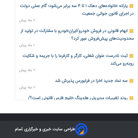
درآمد کارگزاری‌ها چقدر است؟ کانون کارگزاران اعداد منتشرشده
یارانه خانواده‌های دهک ۱ تا ۴ سه برابر می‌شود؛ گام عملی دولت
در فضای مجازی را تکذیب کرد
در اجرای قانون جوانی جمعیت
۹ ساعت پیش
۲ ماه پیش
بیکاری ۷ درصدی روی کاغذ؛ آیا در واقعیت هم این چنین است؟
ابهام قانونی در فروش خودرو/ایران‌خودرو با مشارکت در تولید از
۹ ساعت پیش
محدودیت‌های پیش‌فروش عبور کرد؟
۱ ماه پیش
روز خبرنگار؛ مطالبه‌ای فراتر از تبریک برای پاسداشت حقیقت و
امنیت شغلی
ثبت نادرست عنوان شغلی، کارگر و کارفرما را با جریمه و شکایت
۹ ساعت پیش
روبه‌رو می‌کند
۲ ماه پیش
همایش و مسابقه نذری ماه صفر برگزار شد
۱ روز پیش
سه نماد جدید اخزا در فرابورس پذیرش شد
۲ ماه پیش
زائران اربعین نگران ارز باقی‌مانده نباشند؛ خرید دینار در بانک‌ها و
صرافی‌ها
روند تغییرات مدیریتی هلدینگ خلیج فارس قانونی است؟/
۳ روز پیش
روایت‌های متناقض و نگرانی سهامداران
۱ ماه پیش
جنگ کریدورها وارد فاز جدید شد؛ سرمایه‌گذاری ۳۴۵ میلیارد
دلاری اوراسیا تا ۲۰۳۵
هشدار درباره «۴ درصد» مشاغل سخت و زیان‌آور/کارفرمایان
۳ روز پیش
طراحی سایت خبری و خبرگزاری آسام
پرداخت را به بازنشستگی موکول نکنند
۲ ماه پیش