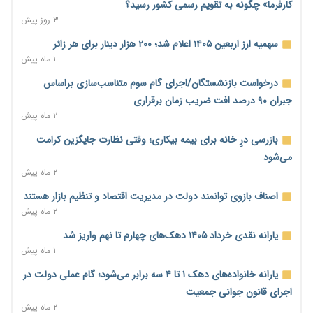
وام بدون رتبه اعتباری؛ صندوق کارآفرینی امید از حمایت متفاوت
کارفرما» چگونه به تقویم رسمی کشور رسید؟
خود می‌گوید
۳ روز پیش
۱۰ ساعت پیش
سهمیه ارز اربعین ۱۴۰۵ اعلام شد؛ ۲۰۰ هزار دینار برای هر زائر
ناترازی برق ۳۰ درصد کاهش یافت؛ وعده وزارت نیرو برای رفع
۱ ماه پیش
محدودیت صنایع
درخواست بازنشستگان/اجرای گام سوم متناسب‌سازی براساس
۱۰ ساعت پیش
جبران ۹۰ درصد افت ضریب زمان برقراری
ورود بخش خصوصی به حکمرانی اشتغال؛ «یاوران پیشرفت»
۲ ماه پیش
امسال گسترده‌تر می‌شود
بازرسی درِ خانه برای بیمه بیکاری؛ وقتی نظارت جایگزین کرامت
۱۰ ساعت پیش
می‌شود
مطالبه کارگران جنوب برای پرداخت «حق جنگ»؛ از نفت و گاز تا
۲ ماه پیش
شبکه برق
اصناف بازوی توانمند دولت در مدیریت اقتصاد و تنظیم بازار هستند
۱۰ ساعت پیش
۲ ماه پیش
حساب‌های شرکت ملی نفت در بانک صنعت و معدن مسدود شد؛
یارانه نقدی خرداد ۱۴۰۵ دهک‌های چهارم تا نهم واریز شد
بدهی یک میلیارد دلاری
۱ ماه پیش
۱۰ ساعت پیش
یارانه خانواده‌های دهک ۱ تا ۴ سه برابر می‌شود؛ گام عملی دولت در
درآمد کارگزاری‌ها چقدر است؟ کانون کارگزاران اعداد منتشرشده در
اجرای قانون جوانی جمعیت
فضای مجازی را تکذیب کرد
۲ ماه پیش