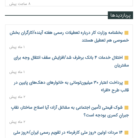
۸ ساعت پیش
قیمت مسکن در دست سازنده‌های خرد؛ چگونه «عددسازی» بازار
پربازدیدها
ملک را ملتهب می‌کند؟
۸ ساعت پیش
بخشنامه وزارت کار درباره تعطیلات رسمی هفته آینده/کارگران بخش
مسیر تأمین مواد اولیه صنایع تسهیل شد؛ ۳۴۱۴ کد تعرفه مشمول
خصوصی هم تعطیل هستند
سهمیه جدید
۱ ماه پیش
۹ ساعت پیش
اختلال خدمات ۴ بانک برطرف شد/افزایش سقف انتقال وجه برای
منابع صندوق ملی مسکن به متقاضیان رسید؛ اولویت با پروژه‌های
مشتریان
بالای ۸۰ درصد پیشرفت
۱ ماه پیش
۹ ساعت پیش
پرداخت اعتبار ۳۰ میلیون‌تومانی به خانوارهای دهک‌های پایین در
هشدار درباره آینده صندوق‌های بازنشستگی؛ اعتماد بیمه‌پردازان را
قالب طرح «افرا»
قربانی نکنیم
۲ ماه پیش
۹ ساعت پیش
شوک قیمتی تأمین اجتماعی به مشاغل آزاد؛ آیا اصلاح ساختار، نقابِ
ترمیم مزد در راه است؟ تأکید بر افزایش مزد پایه و شفافیت سبد
جبرانِ کسری بودجه است؟
معیشت
۲ ماه پیش
۱۰ ساعت پیش
۱۴ مرداد؛ اولین «روز ملی کارفرما» در تقویم رسمی ایران/«روز ملی