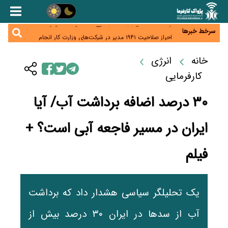
هشدار درباره کاهش عرضه مسکن اجاره‌ای؛ دولت
واحدهای خود را وارد بازار کند
رسانه تخصصی باید مطالبه‌گری، دقت و استقلال را
سرلوحه کار خود قرار دهد
سرخط خبرها
احراز صلاحیت ۱۹۴۱ مدیر در شرکت‌های وزارت کار انجام
نشده است؛ شایسته‌سالاری زیر فشار؟
صادرات محصولات آب‌بر در اوج خشکسالی؛ تراز تجاری
خانه
انرژی
به چه قیمتی؟
موبایل گران می‌شود؟ هزینه واردات ۱۰ برابر شد، ثبت
سفارش همچنان متوقف است
کارفرمایی
۳۰ درصد اضافه برداشت آب/ آیا
ایران در مسیر فاجعه آبی است؟ +
فیلم
یک تحلیلگر سیاسی هشدار داد که برداشت
آب از سدها در ایران ۳۰ درصد بیش از