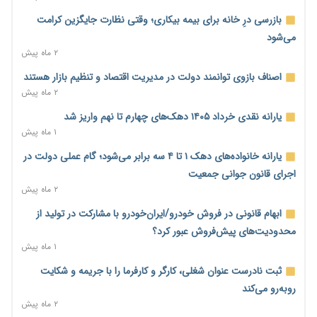
نه از جنگ می‌ترسیم، نه از مذاکره برای منافع ملی
بازرسی درِ خانه برای بیمه بیکاری؛ وقتی نظارت جایگزین کرامت
۴ ساعت پیش
می‌شود
۲ ماه پیش
فرمول تازه مستمری در راه است؛ کارگران بازنده اصلاحات تأمین
اجتماعی؟
اصناف بازوی توانمند دولت در مدیریت اقتصاد و تنظیم بازار هستند
۴ ساعت پیش
۲ ماه پیش
کنترل ترازنامه بانک‌ها؛ شمشیر دولبه مهار تورم و تأمین مالی تولید
یارانه نقدی خرداد ۱۴۰۵ دهک‌های چهارم تا نهم واریز شد
۵ ساعت پیش
۱ ماه پیش
جنگ با تورم از بانک‌ها و بودجه آغاز می‌شود؛ نسخه انضباط آهنین
یارانه خانواده‌های دهک ۱ تا ۴ سه برابر می‌شود؛ گام عملی دولت در
برای اقتصاد
اجرای قانون جوانی جمعیت
۵ ساعت پیش
۲ ماه پیش
عینک گران‌تر شد؛ ارز و عوارض گمرکی قدرت خرید مردم را نشانه
ابهام قانونی در فروش خودرو/ایران‌خودرو با مشارکت در تولید از
رفت
محدودیت‌های پیش‌فروش عبور کرد؟
۵ ساعت پیش
۱ ماه پیش
اطمینان وزیر جهاد از تأمین کالاهای اساسی؛ «نگران نباشید»
ثبت نادرست عنوان شغلی، کارگر و کارفرما را با جریمه و شکایت
۵ ساعت پیش
روبه‌رو می‌کند
۲ ماه پیش
پیام‌رسان‌های ایرانی در مسیر ورود به بورس؛ عرضه اولیه یک