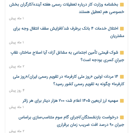
صادرات مرغ مازاد هنوز آغاز نشده است؛ چالش قیمت و
بخشنامه وزارت کار درباره تعطیلات رسمی هفته آینده/کارگران بخش
سیاست‌های ناپایدار در بازار جهانی
خصوصی هم تعطیل هستند
۳ ساعت پیش
۱ ماه پیش
شیر صنعتی چگونه تولید می‌شود؟ پاسخ مدیر کل استاندارد به
اختلال خدمات ۴ بانک برطرف شد/افزایش سقف انتقال وجه برای
شایعات فضای مجازی
مشتریان
۳ ساعت پیش
۱ ماه پیش
نسخه قطعه‌سازان برای سایپا؛ خروج دولت از مدیریت پیش از
شوک قیمتی تأمین اجتماعی به مشاغل آزاد؛ آیا اصلاح ساختار، نقابِ
واگذاری
جبرانِ کسری بودجه است؟
۳ ساعت پیش
۲ ماه پیش
تجارت خارجی ایران در مسیر تسویه فرامرزی با رمزارز
۱۴ مرداد؛ اولین «روز ملی کارفرما» در تقویم رسمی ایران/«روز ملی
۳ ساعت پیش
کارفرما» چگونه به تقویم رسمی کشور رسید؟
۴ روز پیش
یک سال پرچالش اینترنت/دولت چهاردهم از محدودیت به سمت
توسعه زیرساخت رفت
سهمیه ارز اربعین ۱۴۰۵ اعلام شد؛ ۲۰۰ هزار دینار برای هر زائر
۴ ساعت پیش
۱ ماه پیش
هشدار دیوان محاسبات درباره حساب‌های خارج از خزانه؛ ۱۲۴ حساب
درخواست بازنشستگان/اجرای گام سوم متناسب‌سازی براساس
ارزی در تیررس نظارت
جبران ۹۰ درصد افت ضریب زمان برقراری
۴ ساعت پیش
۲ ماه پیش