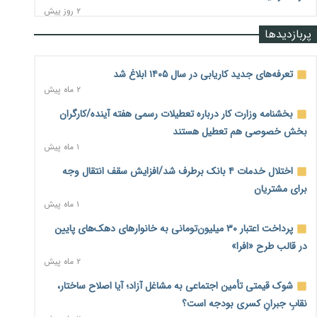
۲ روز پیش
پربازدیدها
رشد ۷۵ هزار میلیاردی بازار خرید اعتباری؛ فین‌تک‌ها وارد میدان
شدند
۲ روز پیش
تعرفه‌های جدید کاریابی در سال ۱۴۰۵ ابلاغ شد
۲ ماه پیش
احتمال اختلال ۲۴ ساعته در سامانه‌های تأمین اجتماعی
۲ روز پیش
بخشنامه وزارت کار درباره تعطیلات رسمی هفته آینده/کارگران
بخش خصوصی هم تعطیل هستند
آغاز اجرای پایلوت «ردا کارت» برای دانشجویان تحصیلات تکمیلی
۱ ماه پیش
۲ روز پیش
اختلال خدمات ۴ بانک برطرف شد/افزایش سقف انتقال وجه
محدودیت تازه برای شبکه بانکی؛ افزایش سپرده قانونی با هدف
برای مشتریان
کنترل تورم
۱ ماه پیش
۲ روز پیش
پرداخت اعتبار ۳۰ میلیون‌تومانی به خانوارهای دهک‌های پایین
ترمز تولید خودرو کشیده شد؛ افت ۲۵ درصدی تیراژ ایران‌خودرو،
در قالب طرح «افرا»
سایپا و پارس‌خودرو
۲ ماه پیش
۲ روز پیش
شوک قیمتی تأمین اجتماعی به مشاغل آزاد؛ آیا اصلاح ساختار،
بنگاه‌داری بانک‌ها؛ مانع بزرگ خانه‌دار شدن مستأجران
۲ روز پیش
نقابِ جبرانِ کسری بودجه است؟