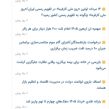
۲ ماه پیش
نماینده مجلس: توسعه مرزهای زمینی به راهبرد تأمین کالاهای
۱۴ مرداد؛ اولین «روز ملی کارفرما» در تقویم رسمی ایران/«روز
اساسی تبدیل شود
۲ روز پیش
ملی کارفرما» چگونه به تقویم رسمی کشور رسید؟
۲ روز پیش
خانه کارگر قزوین: شکاف دستمزد و هزینه معیشت هر روز عمیق‌تر
سهمیه ارز اربعین ۱۴۰۵ اعلام شد؛ ۲۰۰ هزار دینار برای هر زائر
می‌شود
۱ ماه پیش
۲ روز پیش
درخواست بازنشستگان/اجرای گام سوم متناسب‌سازی براساس
رئیس سازمان امور مالیاتی: بلاگرهای پردرآمد مشمول پرداخت
جبران ۹۰ درصد افت ضریب زمان برقراری
مالیات هستند
۲ ماه پیش
۲ روز پیش
بازرسی درِ خانه برای بیمه بیکاری؛ وقتی نظارت جایگزین کرامت
پیش‌بینی افزایش تولید برنج؛ نیاز وارداتی کشور به ۵۰۰ هزار تن
می‌شود
کاهش می‌یابد
۲ ماه پیش
۲ روز پیش
اصناف بازوی توانمند دولت در مدیریت اقتصاد و تنظیم بازار
امضای تفاهم‌نامه تجاری ایران و پاکستان؛ هدف‌گذاری تجارت ۱۰
هستند
میلیارد دلاری
۲ ماه پیش
۲ روز پیش
یارانه نقدی خرداد ۱۴۰۵ دهک‌های چهارم تا نهم واریز شد
اختیارات جدید گمرکات برای تمدید ورود موقت کالا و خودرو تا
۱ ماه پیش
پایان شهریور ابلاغ شد