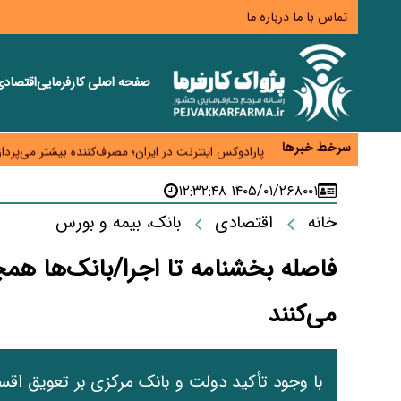
تماس با ما
درباره ما
صفحه اصلی
کارفرمایی
اقتصاد
زائران اربعین نگران ارز باقی‌مانده نباشند؛ خرید دینار د
جنگ کریدورها وارد فاز جدید شد؛ سرمایه‌گذاری ۳۴۵ میلیارد دلاری اوراسیا تا ۲۰۳۵
سرخط خبرها
پارادوکس اینترنت در ایران؛ مصرف‌کننده بیشتر می‌پرداز
تأمین سرمایه در گردش بدون خلق نقدینگی؛ نقش جدید
۱۴۰۵/۰۱/۲۶ ۱۲:۳۲:۴۸
۸۰۰۱
معمای تأمین ۸۰ همت معوقات بازنشستگان؛ بانک رفاه وارد میدان شد
خانه
اقتصادی
بانک، بیمه و بورس
فاصله بخشنامه تا اجرا/بانک‌ها همچ
می‌کنند
با وجود تأکید دولت و بانک مرکزی بر تعویق اق