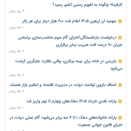
وام بدون رتبه اعتباری؛ صندوق کارآفرینی امید از حمایت متفاوت
کارفرما» چگونه به تقویم رسمی کشور رسید؟
خود می‌گوید
۳ روز پیش
۷ ساعت پیش
سهمیه ارز اربعین ۱۴۰۵ اعلام شد؛ ۲۰۰ هزار دینار برای هر زائر
ناترازی برق ۳۰ درصد کاهش یافت؛ وعده وزارت نیرو برای رفع
۱ ماه پیش
محدودیت صنایع
درخواست بازنشستگان/اجرای گام سوم متناسب‌سازی براساس
۸ ساعت پیش
جبران ۹۰ درصد افت ضریب زمان برقراری
ورود بخش خصوصی به حکمرانی اشتغال؛ «یاوران پیشرفت»
۲ ماه پیش
امسال گسترده‌تر می‌شود
بازرسی درِ خانه برای بیمه بیکاری؛ وقتی نظارت جایگزین کرامت
۸ ساعت پیش
می‌شود
مطالبه کارگران جنوب برای پرداخت «حق جنگ»؛ از نفت و گاز تا
۲ ماه پیش
شبکه برق
اصناف بازوی توانمند دولت در مدیریت اقتصاد و تنظیم بازار هستند
۸ ساعت پیش
۲ ماه پیش
حساب‌های شرکت ملی نفت در بانک صنعت و معدن مسدود شد؛
یارانه نقدی خرداد ۱۴۰۵ دهک‌های چهارم تا نهم واریز شد
بدهی یک میلیارد دلاری
۱ ماه پیش
۸ ساعت پیش
یارانه خانواده‌های دهک ۱ تا ۴ سه برابر می‌شود؛ گام عملی دولت در
درآمد کارگزاری‌ها چقدر است؟ کانون کارگزاران اعداد منتشرشده در
اجرای قانون جوانی جمعیت
فضای مجازی را تکذیب کرد