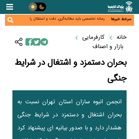
هشدار درباره کاهش عرضه مسکن اجاره‌ای؛ دولت
واحدهای خود را وارد بازار کند
رسانه تخصصی باید مطالبه‌گری، دقت و استقلال را
سرخط خبرها
سرلوحه کار خود قرار دهد
احراز صلاحیت ۱۹۴۱ مدیر در شرکت‌های وزارت کار انجام
نشده است؛ شایسته‌سالاری زیر فشار؟
صادرات محصولات آب‌بر در اوج خشکسالی؛ تراز تجاری
خانه
کارفرمایی
به چه قیمتی؟
موبایل گران می‌شود؟ هزینه واردات ۱۰ برابر شد، ثبت
بازار و اصناف
سفارش همچنان متوقف است
بحران دستمزد و اشتغال در شرایط
جنگی
انجمن انبوه سازان استان تهران نسبت به
بحران اشتغال و دستمزد در شرایط جنگی
هشدار دارد و با صدور بیانیه ای پیشنهاد کرد