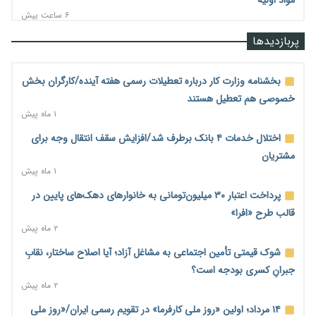
۶ ساعت پیش
قیمت مسکن در دست سازنده‌های خرد؛ چگونه «عددسازی» بازار
پربازدیدها
ملک را ملتهب می‌کند؟
۶ ساعت پیش
بخشنامه وزارت کار درباره تعطیلات رسمی هفته آینده/کارگران بخش
مسیر تأمین مواد اولیه صنایع تسهیل شد؛ ۳۴۱۴ کد تعرفه مشمول
خصوصی هم تعطیل هستند
سهمیه جدید
۱ ماه پیش
۶ ساعت پیش
اختلال خدمات ۴ بانک برطرف شد/افزایش سقف انتقال وجه برای
منابع صندوق ملی مسکن به متقاضیان رسید؛ اولویت با پروژه‌های
مشتریان
بالای ۸۰ درصد پیشرفت
۱ ماه پیش
۷ ساعت پیش
پرداخت اعتبار ۳۰ میلیون‌تومانی به خانوارهای دهک‌های پایین در
هشدار درباره آینده صندوق‌های بازنشستگی؛ اعتماد بیمه‌پردازان را
قالب طرح «افرا»
قربانی نکنیم
۲ ماه پیش
۷ ساعت پیش
شوک قیمتی تأمین اجتماعی به مشاغل آزاد؛ آیا اصلاح ساختار، نقابِ
ترمیم مزد در راه است؟ تأکید بر افزایش مزد پایه و شفافیت سبد
جبرانِ کسری بودجه است؟
معیشت
۲ ماه پیش
۷ ساعت پیش
۱۴ مرداد؛ اولین «روز ملی کارفرما» در تقویم رسمی ایران/«روز ملی