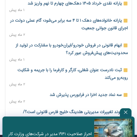
بیکاری ۷ درصدی روی کاغذ؛ آیا در واقعیت هم این چنین است؟
یارانه نقدی خرداد ۱۴۰۵ دهک‌های چهارم تا نهم واریز شد
۴ ساعت پیش
۱ ماه پیش
روز خبرنگار؛ مطالبه‌ای فراتر از تبریک برای پاسداشت حقیقت و
یارانه خانواده‌های دهک ۱ تا ۴ سه برابر می‌شود؛ گام عملی دولت در
امنیت شغلی
اجرای قانون جوانی جمعیت
۴ ساعت پیش
۲ ماه پیش
همایش و مسابقه نذری ماه صفر برگزار شد
ابهام قانونی در فروش خودرو/ایران‌خودرو با مشارکت در تولید از
۲۱ ساعت پیش
محدودیت‌های پیش‌فروش عبور کرد؟
زائران اربعین نگران ارز باقی‌مانده نباشند؛ خرید دینار در بانک‌ها و
۱ ماه پیش
صرافی‌ها
ثبت نادرست عنوان شغلی، کارگر و کارفرما را با جریمه و شکایت
۲ روز پیش
روبه‌رو می‌کند
جنگ کریدورها وارد فاز جدید شد؛ سرمایه‌گذاری ۳۴۵ میلیارد دلاری
۲ ماه پیش
اوراسیا تا ۲۰۳۵
سه نماد جدید اخزا در فرابورس پذیرش شد
۲ روز پیش
۲ ماه پیش
پارادوکس اینترنت در ایران؛ مصرف‌کننده بیشتر می‌پردازد، شبکه
روند تغییرات مدیریتی هلدینگ خلیج فارس قانونی است؟/
کمتر توسعه می‌یابد
روایت‌های متناقض و نگرانی سهامداران
۲ روز پیش
۱ ماه پیش
تأمین سرمایه در گردش بدون خلق نقدینگی؛ نقش جدید
احراز صلاحیت ۱۹۴۱ مدیر در شرکت‌های وزارت کار
هشدار درباره «۴ درصد» مشاغل سخت و زیان‌آور/کارفرمایان