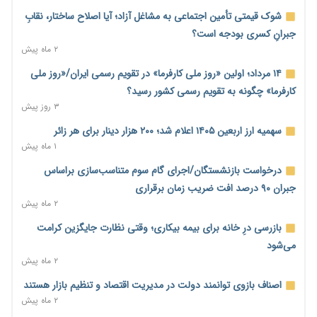
۲ ساعت پیش
شوک قیمتی تأمین اجتماعی به مشاغل آزاد؛ آیا اصلاح ساختار، نقابِ
ناترازی برق ۳۰ درصد کاهش یافت؛ وعده وزارت نیرو برای رفع
جبرانِ کسری بودجه است؟
محدودیت صنایع
۲ ماه پیش
۲ ساعت پیش
۱۴ مرداد؛ اولین «روز ملی کارفرما» در تقویم رسمی ایران/«روز ملی
ورود بخش خصوصی به حکمرانی اشتغال؛ «یاوران پیشرفت»
کارفرما» چگونه به تقویم رسمی کشور رسید؟
امسال گسترده‌تر می‌شود
۳ روز پیش
۲ ساعت پیش
سهمیه ارز اربعین ۱۴۰۵ اعلام شد؛ ۲۰۰ هزار دینار برای هر زائر
مطالبه کارگران جنوب برای پرداخت «حق جنگ»؛ از نفت و گاز تا
۱ ماه پیش
شبکه برق
درخواست بازنشستگان/اجرای گام سوم متناسب‌سازی براساس
۲ ساعت پیش
جبران ۹۰ درصد افت ضریب زمان برقراری
حساب‌های شرکت ملی نفت در بانک صنعت و معدن مسدود شد؛
۲ ماه پیش
بدهی یک میلیارد دلاری
بازرسی درِ خانه برای بیمه بیکاری؛ وقتی نظارت جایگزین کرامت
۲ ساعت پیش
می‌شود
درآمد کارگزاری‌ها چقدر است؟ کانون کارگزاران اعداد منتشرشده در
۲ ماه پیش
فضای مجازی را تکذیب کرد
اصناف بازوی توانمند دولت در مدیریت اقتصاد و تنظیم بازار هستند
۳ ساعت پیش
۲ ماه پیش