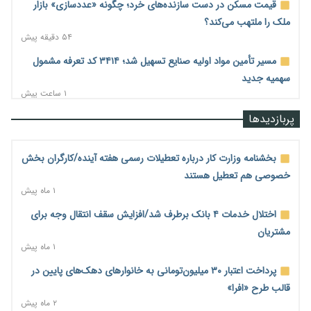
قیمت مسکن در دست سازنده‌های خرد؛ چگونه «عددسازی» بازار
ملک را ملتهب می‌کند؟
۵۴ دقیقه پیش
مسیر تأمین مواد اولیه صنایع تسهیل شد؛ ۳۴۱۴ کد تعرفه مشمول
سهمیه جدید
۱ ساعت پیش
منابع صندوق ملی مسکن به متقاضیان رسید؛ اولویت با پروژه‌های
پربازدیدها
بالای ۸۰ درصد پیشرفت
۱ ساعت پیش
بخشنامه وزارت کار درباره تعطیلات رسمی هفته آینده/کارگران بخش
هشدار درباره آینده صندوق‌های بازنشستگی؛ اعتماد بیمه‌پردازان را
خصوصی هم تعطیل هستند
قربانی نکنیم
۱ ماه پیش
۱ ساعت پیش
اختلال خدمات ۴ بانک برطرف شد/افزایش سقف انتقال وجه برای
ترمیم مزد در راه است؟ تأکید بر افزایش مزد پایه و شفافیت سبد
مشتریان
معیشت
۱ ماه پیش
۲ ساعت پیش
پرداخت اعتبار ۳۰ میلیون‌تومانی به خانوارهای دهک‌های پایین در
وام بدون رتبه اعتباری؛ صندوق کارآفرینی امید از حمایت متفاوت
قالب طرح «افرا»
خود می‌گوید
۲ ماه پیش