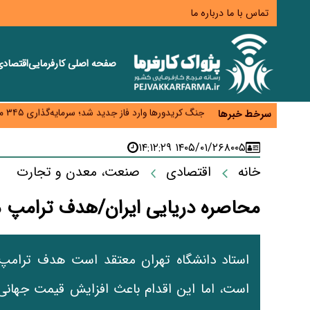
تماس با ما
درباره ما
صفحه اصلی
کارفرمایی
اقتصاد
زائران اربعین نگران ارز باقی‌مانده نباشند؛ خرید دینار د
جنگ کریدورها وارد فاز جدید شد؛ سرمایه‌گذاری ۳۴۵ میلیارد دلاری اوراسیا تا ۲۰۳۵
سرخط خبرها
پارادوکس اینترنت در ایران؛ مصرف‌کننده بیشتر می‌پرداز
تأمین سرمایه در گردش بدون خلق نقدینگی؛ نقش جدید
۱۴۰۵/۰۱/۲۶ ۱۴:۱۲:۲۹
۸۰۰۵
معمای تأمین ۸۰ همت معوقات بازنشستگان؛ بانک رفاه وارد میدان شد
خانه
اقتصادی
صنعت، معدن و تجارت
محاصره دریایی ایران/هدف ترامپ 
استاد دانشگاه تهران معتقد است هدف ترامپ 
است، اما این اقدام باعث افزایش قیمت جهانی 