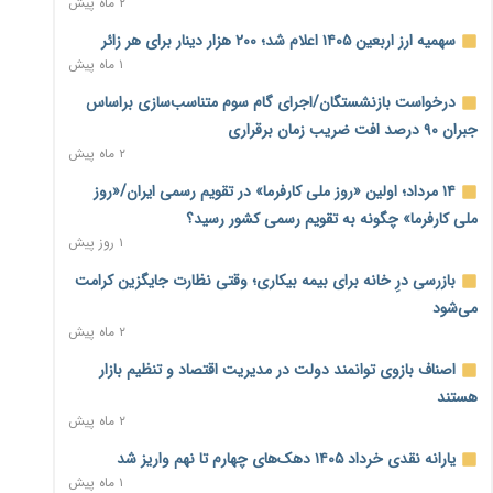
۲ ماه پیش
نماینده مجلس: توسعه مرزهای زمینی به راهبرد تأمین کالاهای
سهمیه ارز اربعین ۱۴۰۵ اعلام شد؛ ۲۰۰ هزار دینار برای هر زائر
اساسی تبدیل شود
۱ ماه پیش
۱ روز پیش
درخواست بازنشستگان/اجرای گام سوم متناسب‌سازی براساس
خانه کارگر قزوین: شکاف دستمزد و هزینه معیشت هر روز عمیق‌تر
جبران ۹۰ درصد افت ضریب زمان برقراری
می‌شود
۲ ماه پیش
۱ روز پیش
۱۴ مرداد؛ اولین «روز ملی کارفرما» در تقویم رسمی ایران/«روز
رئیس سازمان امور مالیاتی: بلاگرهای پردرآمد مشمول پرداخت
ملی کارفرما» چگونه به تقویم رسمی کشور رسید؟
مالیات هستند
۱ روز پیش
۱ روز پیش
بازرسی درِ خانه برای بیمه بیکاری؛ وقتی نظارت جایگزین کرامت
پیش‌بینی افزایش تولید برنج؛ نیاز وارداتی کشور به ۵۰۰ هزار تن
می‌شود
کاهش می‌یابد
۲ ماه پیش
۱ روز پیش
اصناف بازوی توانمند دولت در مدیریت اقتصاد و تنظیم بازار
امضای تفاهم‌نامه تجاری ایران و پاکستان؛ هدف‌گذاری تجارت ۱۰
هستند
میلیارد دلاری
۲ ماه پیش
۱ روز پیش
یارانه نقدی خرداد ۱۴۰۵ دهک‌های چهارم تا نهم واریز شد
اختیارات جدید گمرکات برای تمدید ورود موقت کالا و خودرو تا
۱ ماه پیش
پایان شهریور ابلاغ شد