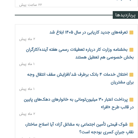
۲۲ ساعت پیش
پربازدیدها
رشد ۷۵ هزار میلیاردی بازار خرید اعتباری؛ فین‌تک‌ها وارد میدان
شدند
۲۲ ساعت پیش
تعرفه‌های جدید کاریابی در سال ۱۴۰۵ ابلاغ شد
۲ ماه پیش
احتمال اختلال ۲۴ ساعته در سامانه‌های تأمین اجتماعی
۲۳ ساعت پیش
بخشنامه وزارت کار درباره تعطیلات رسمی هفته آینده/کارگران
بخش خصوصی هم تعطیل هستند
آغاز اجرای پایلوت «ردا کارت» برای دانشجویان تحصیلات تکمیلی
۱ ماه پیش
۲۳ ساعت پیش
اختلال خدمات ۴ بانک برطرف شد/افزایش سقف انتقال وجه
محدودیت تازه برای شبکه بانکی؛ افزایش سپرده قانونی با هدف
برای مشتریان
کنترل تورم
۱ ماه پیش
۲۳ ساعت پیش
پرداخت اعتبار ۳۰ میلیون‌تومانی به خانوارهای دهک‌های پایین
ترمز تولید خودرو کشیده شد؛ افت ۲۵ درصدی تیراژ ایران‌خودرو،
در قالب طرح «افرا»
سایپا و پارس‌خودرو
۲ ماه پیش
۲۳ ساعت پیش
شوک قیمتی تأمین اجتماعی به مشاغل آزاد؛ آیا اصلاح ساختار،
بنگاه‌داری بانک‌ها؛ مانع بزرگ خانه‌دار شدن مستأجران
۱ روز پیش
نقابِ جبرانِ کسری بودجه است؟