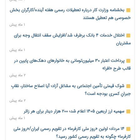
۱ روز پیش
بخشنامه وزارت کار درباره تعطیلات رسمی هفته آینده/کارگران بخش
آغاز اجرای پایلوت «ردا کارت» برای دانشجویان تحصیلات تکمیلی
خصوصی هم تعطیل هستند
۱ روز پیش
۱ ماه پیش
محدودیت تازه برای شبکه بانکی؛ افزایش سپرده قانونی با هدف
اختلال خدمات ۴ بانک برطرف شد/افزایش سقف انتقال وجه برای
کنترل تورم
مشتریان
۱ روز پیش
۱ ماه پیش
ترمز تولید خودرو کشیده شد؛ افت ۲۵ درصدی تیراژ ایران‌خودرو،
پرداخت اعتبار ۳۰ میلیون‌تومانی به خانوارهای دهک‌های پایین در
سایپا و پارس‌خودرو
قالب طرح «افرا»
۱ روز پیش
۲ ماه پیش
بنگاه‌داری بانک‌ها؛ مانع بزرگ خانه‌دار شدن مستأجران
شوک قیمتی تأمین اجتماعی به مشاغل آزاد؛ آیا اصلاح ساختار، نقابِ
۱ روز پیش
جبرانِ کسری بودجه است؟
۲ ماه پیش
نماینده مجلس: توسعه مرزهای زمینی به راهبرد تأمین کالاهای
اساسی تبدیل شود
سهمیه ارز اربعین ۱۴۰۵ اعلام شد؛ ۲۰۰ هزار دینار برای هر زائر
۱ روز پیش
۱ ماه پیش
خانه کارگر قزوین: شکاف دستمزد و هزینه معیشت هر روز عمیق‌تر
۱۴ مرداد؛ اولین «روز ملی کارفرما» در تقویم رسمی ایران/«روز ملی
می‌شود
کارفرما» چگونه به تقویم رسمی کشور رسید؟