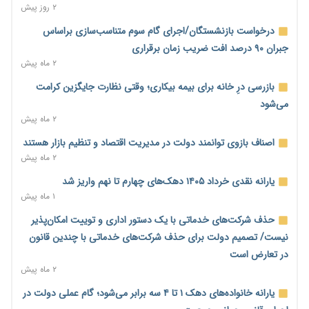
۱ روز پیش
۲ روز پیش
رئیس سازمان امور مالیاتی: بلاگرهای پردرآمد مشمول پرداخت
درخواست بازنشستگان/اجرای گام سوم متناسب‌سازی براساس
مالیات هستند
جبران ۹۰ درصد افت ضریب زمان برقراری
۱ روز پیش
۲ ماه پیش
پیش‌بینی افزایش تولید برنج؛ نیاز وارداتی کشور به ۵۰۰ هزار تن
بازرسی درِ خانه برای بیمه بیکاری؛ وقتی نظارت جایگزین کرامت
کاهش می‌یابد
می‌شود
۱ روز پیش
۲ ماه پیش
امضای تفاهم‌نامه تجاری ایران و پاکستان؛ هدف‌گذاری تجارت ۱۰
اصناف بازوی توانمند دولت در مدیریت اقتصاد و تنظیم بازار هستند
میلیارد دلاری
۲ ماه پیش
۱ روز پیش
یارانه نقدی خرداد ۱۴۰۵ دهک‌های چهارم تا نهم واریز شد
اختیارات جدید گمرکات برای تمدید ورود موقت کالا و خودرو تا
۱ ماه پیش
پایان شهریور ابلاغ شد
حذف شرکت‌های خدماتی با یک دستور اداری و توییت امکان‌پذیر
۱ روز پیش
نیست/ تصمیم دولت برای حذف شرکت‌های خدماتی با چندین قانون
فهرست کالاهای فولادی و فلزات مشمول بازگشت ۱۰۰ درصد ارز
در تعارض است
صادراتی ابلاغ شد
۲ ماه پیش
۱ روز پیش
یارانه خانواده‌های دهک ۱ تا ۴ سه برابر می‌شود؛ گام عملی دولت در
مرحله سیزدهم کالابرگ در سایه تورم؛ قدرت خرید یارانه یک‌میلیونی