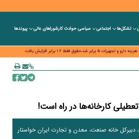
ی
تشکل‌ها
اجتماعی
سیاسی
حوادث کار
شورا‎های عالی
پیوندها
د و ویژه اقتصادی واگذار شد
با همسایگان وجود دارد
م نرسید؟
ه قیمت و سهمیه بنزین همچنان در انتظار تأمین منابع و جمع‌بندی نهایی
طیلی کارخانه‌ها در راه است!
دبیرکل خانه صنعت، معدن و تجارت ایران خواستار