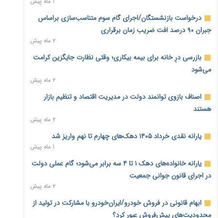
۱ ماه پیش
سمت توسعه زیرساخت رفت
۲ ساعت پیش
درخواست بازنشستگان/اجرای گام سوم متناسب‌سازی براساس
جبران ۹۰ درصد افت ضریب زمان برقراری
هشدار دیوان محاسبات درباره حساب‌های خارج از خزانه؛ ۱۲۴
۲ ماه پیش
حساب ارزی در تیررس نظارت
۲ ساعت پیش
بازرسی درِ خانه برای بیمه بیکاری؛ وقتی نظارت جایگزین کرامت
می‌شود
نه از جنگ می‌ترسیم، نه از مذاکره برای منافع ملی
۲ ماه پیش
۲ ساعت پیش
اصناف بازوی توانمند دولت در مدیریت اقتصاد و تنظیم بازار
فرمول تازه مستمری در راه است؛ کارگران بازنده اصلاحات تأمین
هستند
اجتماعی؟
۲ ماه پیش
۲ ساعت پیش
یارانه نقدی خرداد ۱۴۰۵ دهک‌های چهارم تا نهم واریز شد
کنترل ترازنامه بانک‌ها؛ شمشیر دولبه مهار تورم و تأمین مالی
۱ ماه پیش
تولید
۳ ساعت پیش
یارانه خانواده‌های دهک ۱ تا ۴ سه برابر می‌شود؛ گام عملی دولت
در اجرای قانون جوانی جمعیت
جنگ با تورم از بانک‌ها و بودجه آغاز می‌شود؛ نسخه انضباط
۲ ماه پیش
آهنین برای اقتصاد
۳ ساعت پیش
ابهام قانونی در فروش خودرو/ایران‌خودرو با مشارکت در تولید از
محدودیت‌های پیش‌فروش عبور کرد؟
عینک گران‌تر شد؛ ارز و عوارض گمرکی قدرت خرید مردم را نشانه