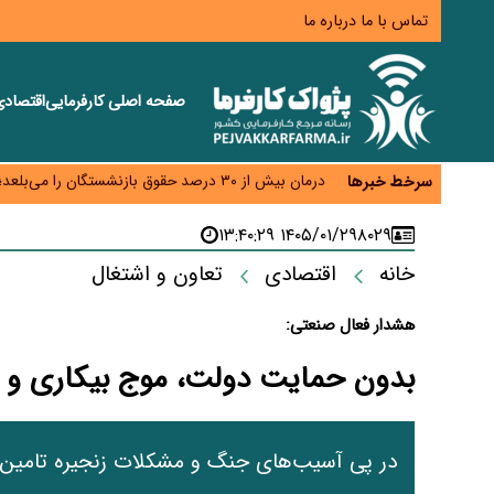
تماس با ما
درباره ما
صفحه اصلی
کارفرمایی
اقتصاد
اختیار تمدید مهلت ثبت آماری به سازمان‌های مناطق آزا
اقتصاد ایران با نسخه‌های کلاسیک به جایی نمی‌رسد/ ظرفیت تجارت ۳۰۰ میلیارد دلاری 
درمان بیش از ۳۰ درصد حقوق بازنشستگان را می‌بلعد؛ هزینه دارو و تجهیزات ۵ برابر شد،حقوق فقط ۱.۲ برابر افزایش یافت
سرخط خبرها
دام ارزان شد، گوشت نه/چرا کاهش قیمت به سفره مرد
افزایش کالابرگ در دستور کار دولت/ تصمیم‌گیری دربار
۱۴۰۵/۰۱/۲۹ ۱۳:۴۰:۲۹
۸۰۲۹
خانه
اقتصادی
تعاون و اشتغال
هشدار فعال صنعتی:
بدون حمایت دولت، موج بیکاری و تع
در پی آسیب‌های جنگ و مشکلات زنجیره تامین، 