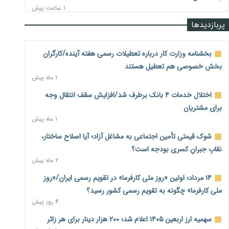
۱ ساعت پیش
پربازدیدها
نرخ سود بانکی در دوراهی تورم و رکود؛ بورس در انتظار تصمیم
سیاست‌گذار
۱ ساعت پیش
بخشنامه وزارت کار درباره تعطیلات رسمی هفته آینده/کارگران
بخش خصوصی هم تعطیل هستند
صادرات مرغ مازاد هنوز آغاز نشده است؛ چالش قیمت و
۱ ماه پیش
سیاست‌های ناپایدار در بازار جهانی
۱ ساعت پیش
اختلال خدمات ۴ بانک برطرف شد/افزایش سقف انتقال وجه
برای مشتریان
شیر صنعتی چگونه تولید می‌شود؟ پاسخ مدیر کل استاندارد به
۱ ماه پیش
شایعات فضای مجازی
۱ ساعت پیش
شوک قیمتی تأمین اجتماعی به مشاغل آزاد؛ آیا اصلاح ساختار،
نقابِ جبرانِ کسری بودجه است؟
نسخه قطعه‌سازان برای سایپا؛ خروج دولت از مدیریت پیش از
۲ ماه پیش
واگذاری
۱ ساعت پیش
۱۴ مرداد؛ اولین «روز ملی کارفرما» در تقویم رسمی ایران/«روز
ملی کارفرما» چگونه به تقویم رسمی کشور رسید؟
تجارت خارجی ایران در مسیر تسویه فرامرزی با رمزارز
۴ روز پیش
۲ ساعت پیش
سهمیه ارز اربعین ۱۴۰۵ اعلام شد؛ ۲۰۰ هزار دینار برای هر زائر
یک سال پرچالش اینترنت/دولت چهاردهم از محدودیت به