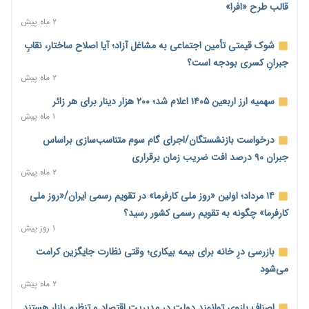
سایپا و پارس‌خودرو
قالب طرح «افرا»
۱ روز پیش
۲ ماه پیش
بنگاه‌داری بانک‌ها؛ مانع بزرگ خانه‌دار شدن مستأجران
شوک قیمتی تأمین اجتماعی به مشاغل آزاد؛ آیا اصلاح ساختار، نقابِ
۱ روز پیش
جبرانِ کسری بودجه است؟
۲ ماه پیش
نماینده مجلس: توسعه مرزهای زمینی به راهبرد تأمین کالاهای
اساسی تبدیل شود
سهمیه ارز اربعین ۱۴۰۵ اعلام شد؛ ۲۰۰ هزار دینار برای هر زائر
۱ روز پیش
۱ ماه پیش
خانه کارگر قزوین: شکاف دستمزد و هزینه معیشت هر روز عمیق‌تر
درخواست بازنشستگان/اجرای گام سوم متناسب‌سازی براساس
می‌شود
جبران ۹۰ درصد افت ضریب زمان برقراری
۱ روز پیش
۲ ماه پیش
رئیس سازمان امور مالیاتی: بلاگرهای پردرآمد مشمول پرداخت
۱۴ مرداد؛ اولین «روز ملی کارفرما» در تقویم رسمی ایران/«روز ملی
مالیات هستند
کارفرما» چگونه به تقویم رسمی کشور رسید؟
۱ روز پیش
۱ روز پیش
پیش‌بینی افزایش تولید برنج؛ نیاز وارداتی کشور به ۵۰۰ هزار تن
بازرسی درِ خانه برای بیمه بیکاری؛ وقتی نظارت جایگزین کرامت
کاهش می‌یابد
می‌شود
۱ روز پیش
۲ ماه پیش
امضای تفاهم‌نامه تجاری ایران و پاکستان؛ هدف‌گذاری تجارت ۱۰
اصناف بازوی توانمند دولت در مدیریت اقتصاد و تنظیم بازار هستند