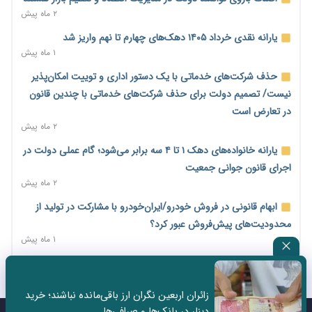
میلیارد دلاری
۲ ماه پیش
۱ روز پیش
یارانه نقدی خرداد ۱۴۰۵ دهک‌های چهارم تا نهم واریز شد
اختیارات جدید گمرکات برای تمدید ورود موقت کالا و خودرو تا
۱ ماه پیش
پایان شهریور ابلاغ شد
حذف شرکت‌های خدماتی با یک دستور اداری و توییت امکان‌پذیر
۱ روز پیش
نیست/ تصمیم دولت برای حذف شرکت‌های خدماتی با چندین قانون
فهرست کالاهای فولادی و فلزات مشمول بازگشت ۱۰۰ درصد ارز
در تعارض است
صادراتی ابلاغ شد
۲ ماه پیش
۱ روز پیش
یارانه خانواده‌های دهک ۱ تا ۴ سه برابر می‌شود؛ گام عملی دولت در
مرحله سیزدهم کالابرگ در سایه تورم؛ قدرت خرید یارانه یک‌میلیونی
اجرای قانون جوانی جمعیت
بیش از پیش آب رفت
۲ ماه پیش
۱ روز پیش
ابهام قانونی در فروش خودرو/ایران‌خودرو با مشارکت در تولید از
۱۴ مرداد؛ اولین «روز ملی کارفرما» در تقویم رسمی ایران/«روز ملی
محدودیت‌های پیش‌فروش عبور کرد؟
کارفرما» چگونه به تقویم رسمی کشور رسید؟
۱ ماه پیش
۱ روز پیش
سه نماد جدید اخزا در فرابورس پذیرش شد
سکه در یک قدمی ۱۸۵ میلیون تومان
۲ ماه پیش
۳ روز پیش
زائران اربعین نگران ارز باقی‌مانده نباشند؛ خرید
ثبت نادرست عنوان شغلی، کارگر و کارفرما را با جریمه و شکایت
دینار در بانک‌ها و صرافی‌ها