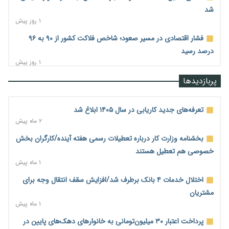
شد
۱ روز پیش
فشار اقتصادی در مسیر صعود؛ شاخص فلاکت کشور از ۹۰ به ۹۶
درصد رسید
۱ روز پیش
رشد ۷۵ هزار میلیاردی بازار خرید اعتباری؛ فین‌تک‌ها وارد میدان
پربازدیدها
شدند
۱ روز پیش
تعرفه‌های جدید کاریابی در سال ۱۴۰۵ ابلاغ شد
احتمال اختلال ۲۴ ساعته در سامانه‌های تأمین اجتماعی
۲ ماه پیش
۱ روز پیش
بخشنامه وزارت کار درباره تعطیلات رسمی هفته آینده/کارگران بخش
آغاز اجرای پایلوت «ردا کارت» برای دانشجویان تحصیلات تکمیلی
خصوصی هم تعطیل هستند
۱ روز پیش
۱ ماه پیش
محدودیت تازه برای شبکه بانکی؛ افزایش سپرده قانونی با هدف
اختلال خدمات ۴ بانک برطرف شد/افزایش سقف انتقال وجه برای
کنترل تورم
مشتریان
۱ روز پیش
۱ ماه پیش
ترمز تولید خودرو کشیده شد؛ افت ۲۵ درصدی تیراژ ایران‌خودرو،
پرداخت اعتبار ۳۰ میلیون‌تومانی به خانوارهای دهک‌های پایین در