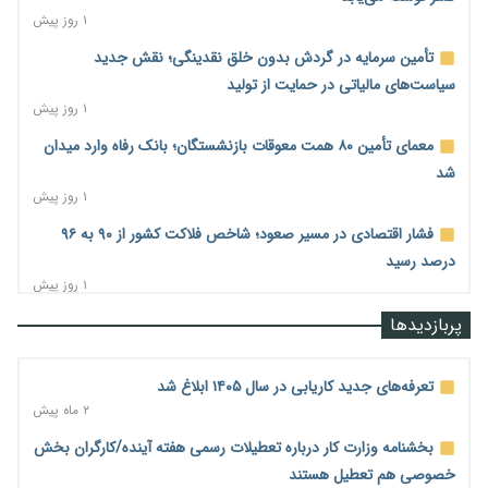
۱ روز پیش
تأمین سرمایه در گردش بدون خلق نقدینگی؛ نقش جدید
سیاست‌های مالیاتی در حمایت از تولید
۱ روز پیش
معمای تأمین ۸۰ همت معوقات بازنشستگان؛ بانک رفاه وارد میدان
شد
۱ روز پیش
فشار اقتصادی در مسیر صعود؛ شاخص فلاکت کشور از ۹۰ به ۹۶
درصد رسید
۱ روز پیش
رشد ۷۵ هزار میلیاردی بازار خرید اعتباری؛ فین‌تک‌ها وارد میدان
پربازدیدها
شدند
۱ روز پیش
تعرفه‌های جدید کاریابی در سال ۱۴۰۵ ابلاغ شد
احتمال اختلال ۲۴ ساعته در سامانه‌های تأمین اجتماعی
۲ ماه پیش
۱ روز پیش
بخشنامه وزارت کار درباره تعطیلات رسمی هفته آینده/کارگران بخش
آغاز اجرای پایلوت «ردا کارت» برای دانشجویان تحصیلات تکمیلی
خصوصی هم تعطیل هستند