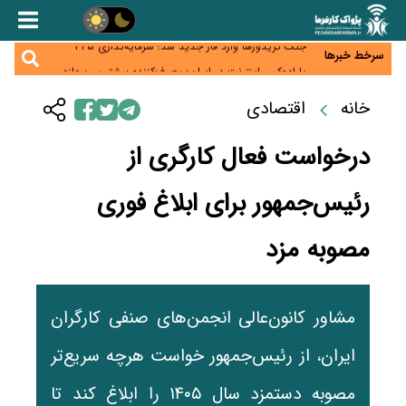
زائران اربعین نگران ارز باقی‌مانده نباشند؛ خرید دینار در
بانک‌ها و صرافی‌ها
جنگ کریدورها وارد فاز جدید شد؛ سرمایه‌گذاری ۳۴۵
میلیارد دلاری اوراسیا تا ۲۰۳۵
سرخط خبرها
پارادوکس اینترنت در ایران؛ مصرف‌کننده بیشتر می‌پردازد،
شبکه کمتر توسعه می‌یابد
تأمین سرمایه در گردش بدون خلق نقدینگی؛ نقش
خانه
اقتصادی
جدید سیاست‌های مالیاتی در حمایت از تولید
معمای تأمین ۸۰ همت معوقات بازنشستگان؛ بانک رفاه
وارد میدان شد
درخواست فعال کارگری از
رئیس‌جمهور برای ابلاغ فوری
مصوبه مزد
مشاور کانون‌عالی انجمن‌های صنفی کارگران
ایران، از رئیس‌جمهور خواست هرچه سریع‌تر
مصوبه دستمزد سال ۱۴۰۵ را ابلاغ کند تا