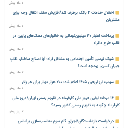
۱ روز پیش
۱ ماه پیش
محدودیت تازه برای شبکه بانکی؛ افزایش سپرده قانونی با هدف
اختلال خدمات ۴ بانک برطرف شد/افزایش سقف انتقال وجه برای
کنترل تورم
مشتریان
۱ روز پیش
۱ ماه پیش
ترمز تولید خودرو کشیده شد؛ افت ۲۵ درصدی تیراژ ایران‌خودرو،
پرداخت اعتبار ۳۰ میلیون‌تومانی به خانوارهای دهک‌های پایین در
سایپا و پارس‌خودرو
قالب طرح «افرا»
۱ روز پیش
۲ ماه پیش
بنگاه‌داری بانک‌ها؛ مانع بزرگ خانه‌دار شدن مستأجران
شوک قیمتی تأمین اجتماعی به مشاغل آزاد؛ آیا اصلاح ساختار، نقابِ
۱ روز پیش
جبرانِ کسری بودجه است؟
۲ ماه پیش
نماینده مجلس: توسعه مرزهای زمینی به راهبرد تأمین کالاهای
اساسی تبدیل شود
سهمیه ارز اربعین ۱۴۰۵ اعلام شد؛ ۲۰۰ هزار دینار برای هر زائر
۱ روز پیش
۱ ماه پیش
خانه کارگر قزوین: شکاف دستمزد و هزینه معیشت هر روز عمیق‌تر
۱۴ مرداد؛ اولین «روز ملی کارفرما» در تقویم رسمی ایران/«روز ملی
می‌شود
کارفرما» چگونه به تقویم رسمی کشور رسید؟
۱ روز پیش
۲ روز پیش
رئیس سازمان امور مالیاتی: بلاگرهای پردرآمد مشمول پرداخت
درخواست بازنشستگان/اجرای گام سوم متناسب‌سازی براساس
مالیات هستند