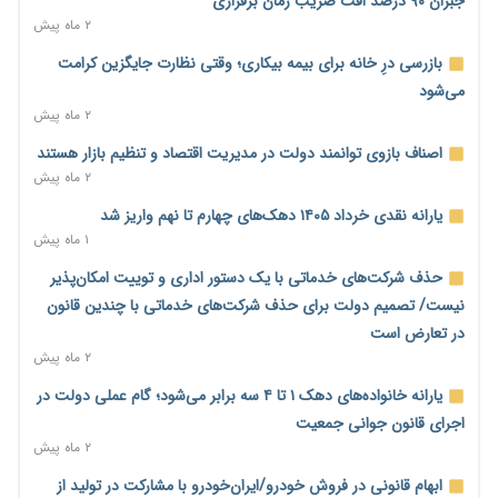
جبران ۹۰ درصد افت ضریب زمان برقراری
۱ روز پیش
۲ ماه پیش
پیش‌بینی افزایش تولید برنج؛ نیاز وارداتی کشور به ۵۰۰ هزار تن
بازرسی درِ خانه برای بیمه بیکاری؛ وقتی نظارت جایگزین کرامت
کاهش می‌یابد
می‌شود
۱ روز پیش
۲ ماه پیش
امضای تفاهم‌نامه تجاری ایران و پاکستان؛ هدف‌گذاری تجارت ۱۰
اصناف بازوی توانمند دولت در مدیریت اقتصاد و تنظیم بازار هستند
میلیارد دلاری
۲ ماه پیش
۱ روز پیش
یارانه نقدی خرداد ۱۴۰۵ دهک‌های چهارم تا نهم واریز شد
اختیارات جدید گمرکات برای تمدید ورود موقت کالا و خودرو تا
۱ ماه پیش
پایان شهریور ابلاغ شد
حذف شرکت‌های خدماتی با یک دستور اداری و توییت امکان‌پذیر
۱ روز پیش
نیست/ تصمیم دولت برای حذف شرکت‌های خدماتی با چندین قانون
فهرست کالاهای فولادی و فلزات مشمول بازگشت ۱۰۰ درصد ارز
در تعارض است
صادراتی ابلاغ شد
۲ ماه پیش
۱ روز پیش
یارانه خانواده‌های دهک ۱ تا ۴ سه برابر می‌شود؛ گام عملی دولت در
مرحله سیزدهم کالابرگ در سایه تورم؛ قدرت خرید یارانه یک‌میلیونی
اجرای قانون جوانی جمعیت
بیش از پیش آب رفت
۲ ماه پیش
۱ روز پیش
ابهام قانونی در فروش خودرو/ایران‌خودرو با مشارکت در تولید از