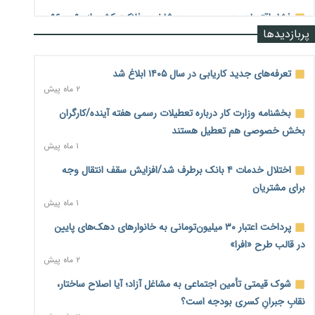
فشار اقتصادی در مسیر صعود؛ شاخص فلاکت کشور از ۹۰ به ۹۶
پربازدیدها
درصد رسید
۲ روز پیش
تعرفه‌های جدید کاریابی در سال ۱۴۰۵ ابلاغ شد
رشد ۷۵ هزار میلیاردی بازار خرید اعتباری؛ فین‌تک‌ها وارد میدان
۲ ماه پیش
شدند
۲ روز پیش
بخشنامه وزارت کار درباره تعطیلات رسمی هفته آینده/کارگران
بخش خصوصی هم تعطیل هستند
احتمال اختلال ۲۴ ساعته در سامانه‌های تأمین اجتماعی
۱ ماه پیش
۲ روز پیش
اختلال خدمات ۴ بانک برطرف شد/افزایش سقف انتقال وجه
آغاز اجرای پایلوت «ردا کارت» برای دانشجویان تحصیلات تکمیلی
۲ روز پیش
برای مشتریان
۱ ماه پیش
محدودیت تازه برای شبکه بانکی؛ افزایش سپرده قانونی با هدف
پرداخت اعتبار ۳۰ میلیون‌تومانی به خانوارهای دهک‌های پایین
کنترل تورم
۲ روز پیش
در قالب طرح «افرا»
۲ ماه پیش
ترمز تولید خودرو کشیده شد؛ افت ۲۵ درصدی تیراژ ایران‌خودرو،
شوک قیمتی تأمین اجتماعی به مشاغل آزاد؛ آیا اصلاح ساختار،
سایپا و پارس‌خودرو
۲ روز پیش
نقابِ جبرانِ کسری بودجه است؟