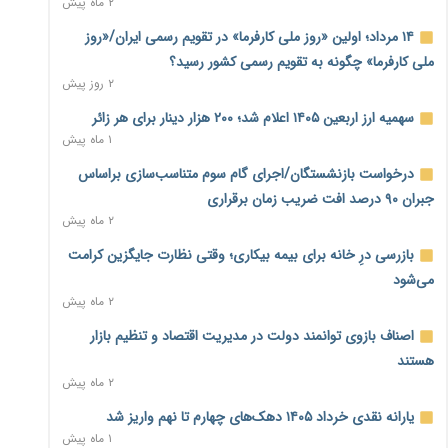
۲ ماه پیش
بنگاه‌داری بانک‌ها؛ مانع بزرگ خانه‌دار شدن مستأجران
۲ روز پیش
۱۴ مرداد؛ اولین «روز ملی کارفرما» در تقویم رسمی ایران/«روز
ملی کارفرما» چگونه به تقویم رسمی کشور رسید؟
نماینده مجلس: توسعه مرزهای زمینی به راهبرد تأمین کالاهای
۲ روز پیش
اساسی تبدیل شود
۲ روز پیش
سهمیه ارز اربعین ۱۴۰۵ اعلام شد؛ ۲۰۰ هزار دینار برای هر زائر
۱ ماه پیش
خانه کارگر قزوین: شکاف دستمزد و هزینه معیشت هر روز عمیق‌تر
درخواست بازنشستگان/اجرای گام سوم متناسب‌سازی براساس
می‌شود
۲ روز پیش
جبران ۹۰ درصد افت ضریب زمان برقراری
۲ ماه پیش
رئیس سازمان امور مالیاتی: بلاگرهای پردرآمد مشمول پرداخت
بازرسی درِ خانه برای بیمه بیکاری؛ وقتی نظارت جایگزین کرامت
مالیات هستند
۲ روز پیش
می‌شود
۲ ماه پیش
پیش‌بینی افزایش تولید برنج؛ نیاز وارداتی کشور به ۵۰۰ هزار تن
اصناف بازوی توانمند دولت در مدیریت اقتصاد و تنظیم بازار
کاهش می‌یابد
۲ روز پیش
هستند
۲ ماه پیش
امضای تفاهم‌نامه تجاری ایران و پاکستان؛ هدف‌گذاری تجارت ۱۰
یارانه نقدی خرداد ۱۴۰۵ دهک‌های چهارم تا نهم واریز شد
میلیارد دلاری
۱ ماه پیش
۲ روز پیش