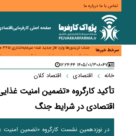
تماس با ما
درباره ما
صفحه اصلی
کارفرمایی
اقتصاد
زائران اربعین نگران ارز باقی‌مانده نباشند؛ خرید دینار د
جنگ کریدورها وارد فاز جدید شد؛ سرمایه‌گذاری ۳۴۵ میلیارد دلاری اوراسیا تا ۲۰۳۵
سرخط خبرها
پارادوکس اینترنت در ایران؛ مصرف‌کننده بیشتر می‌پرداز
تأمین سرمایه در گردش بدون خلق نقدینگی؛ نقش جدید
۱۴۰۵/۰۱/۳۰ ۱۲:۲۴:۴۴
۸۰۴۷
معمای تأمین ۸۰ همت معوقات بازنشستگان؛ بانک رفاه وارد میدان شد
خانه
اقتصادی
اقتصاد کلان
تأکید کارگروه «تضمین امنیت غذایی
اقتصادی در شرایط جنگ
در نوزدهمین نشست کارگروه «تضمین امنیت غ