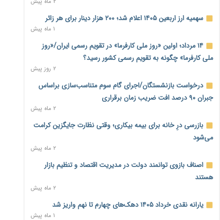
۲ ماه پیش
نماینده مجلس: توسعه مرزهای زمینی به راهبرد تأمین کالاهای
سهمیه ارز اربعین ۱۴۰۵ اعلام شد؛ ۲۰۰ هزار دینار برای هر زائر
اساسی تبدیل شود
۱ ماه پیش
۱ روز پیش
۱۴ مرداد؛ اولین «روز ملی کارفرما» در تقویم رسمی ایران/«روز
خانه کارگر قزوین: شکاف دستمزد و هزینه معیشت هر روز عمیق‌تر
ملی کارفرما» چگونه به تقویم رسمی کشور رسید؟
می‌شود
۲ روز پیش
۱ روز پیش
درخواست بازنشستگان/اجرای گام سوم متناسب‌سازی براساس
رئیس سازمان امور مالیاتی: بلاگرهای پردرآمد مشمول پرداخت
جبران ۹۰ درصد افت ضریب زمان برقراری
مالیات هستند
۲ ماه پیش
۱ روز پیش
بازرسی درِ خانه برای بیمه بیکاری؛ وقتی نظارت جایگزین کرامت
پیش‌بینی افزایش تولید برنج؛ نیاز وارداتی کشور به ۵۰۰ هزار تن
می‌شود
کاهش می‌یابد
۲ ماه پیش
۱ روز پیش
اصناف بازوی توانمند دولت در مدیریت اقتصاد و تنظیم بازار
امضای تفاهم‌نامه تجاری ایران و پاکستان؛ هدف‌گذاری تجارت ۱۰
هستند
میلیارد دلاری
۲ ماه پیش
۱ روز پیش
یارانه نقدی خرداد ۱۴۰۵ دهک‌های چهارم تا نهم واریز شد
اختیارات جدید گمرکات برای تمدید ورود موقت کالا و خودرو تا
۱ ماه پیش
پایان شهریور ابلاغ شد