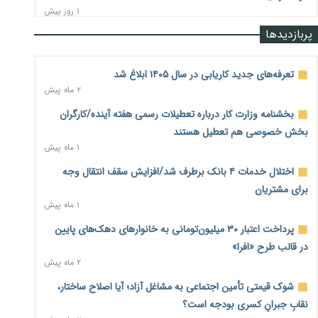
۱ روز پیش
پربازدیدها
رشد ۷۵ هزار میلیاردی بازار خرید اعتباری؛ فین‌تک‌ها وارد میدان
شدند
۱ روز پیش
تعرفه‌های جدید کاریابی در سال ۱۴۰۵ ابلاغ شد
۲ ماه پیش
احتمال اختلال ۲۴ ساعته در سامانه‌های تأمین اجتماعی
۱ روز پیش
بخشنامه وزارت کار درباره تعطیلات رسمی هفته آینده/کارگران
بخش خصوصی هم تعطیل هستند
آغاز اجرای پایلوت «ردا کارت» برای دانشجویان تحصیلات تکمیلی
۱ ماه پیش
۱ روز پیش
اختلال خدمات ۴ بانک برطرف شد/افزایش سقف انتقال وجه
محدودیت تازه برای شبکه بانکی؛ افزایش سپرده قانونی با هدف
برای مشتریان
کنترل تورم
۱ ماه پیش
۱ روز پیش
پرداخت اعتبار ۳۰ میلیون‌تومانی به خانوارهای دهک‌های پایین
ترمز تولید خودرو کشیده شد؛ افت ۲۵ درصدی تیراژ ایران‌خودرو،
در قالب طرح «افرا»
سایپا و پارس‌خودرو
۲ ماه پیش
۱ روز پیش
شوک قیمتی تأمین اجتماعی به مشاغل آزاد؛ آیا اصلاح ساختار،
بنگاه‌داری بانک‌ها؛ مانع بزرگ خانه‌دار شدن مستأجران
۱ روز پیش
نقابِ جبرانِ کسری بودجه است؟