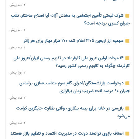
۱ روز پیش
۲ ماه پیش
بنگاه‌داری بانک‌ها؛ مانع بزرگ خانه‌دار شدن مستأجران
شوک قیمتی تأمین اجتماعی به مشاغل آزاد؛ آیا اصلاح ساختار، نقابِ
۱ روز پیش
جبرانِ کسری بودجه است؟
۲ ماه پیش
نماینده مجلس: توسعه مرزهای زمینی به راهبرد تأمین کالاهای
اساسی تبدیل شود
سهمیه ارز اربعین ۱۴۰۵ اعلام شد؛ ۲۰۰ هزار دینار برای هر زائر
۱ روز پیش
۱ ماه پیش
خانه کارگر قزوین: شکاف دستمزد و هزینه معیشت هر روز عمیق‌تر
۱۴ مرداد؛ اولین «روز ملی کارفرما» در تقویم رسمی ایران/«روز ملی
می‌شود
کارفرما» چگونه به تقویم رسمی کشور رسید؟
۱ روز پیش
۲ روز پیش
رئیس سازمان امور مالیاتی: بلاگرهای پردرآمد مشمول پرداخت
درخواست بازنشستگان/اجرای گام سوم متناسب‌سازی براساس
مالیات هستند
جبران ۹۰ درصد افت ضریب زمان برقراری
۱ روز پیش
۲ ماه پیش
پیش‌بینی افزایش تولید برنج؛ نیاز وارداتی کشور به ۵۰۰ هزار تن
بازرسی درِ خانه برای بیمه بیکاری؛ وقتی نظارت جایگزین کرامت
کاهش می‌یابد
می‌شود
۱ روز پیش
۲ ماه پیش
امضای تفاهم‌نامه تجاری ایران و پاکستان؛ هدف‌گذاری تجارت ۱۰
اصناف بازوی توانمند دولت در مدیریت اقتصاد و تنظیم بازار هستند