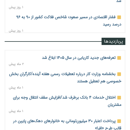
شد
۱ روز پیش
فشار اقتصادی در مسیر صعود؛ شاخص فلاکت کشور از ۹۰ به ۹۶
درصد رسید
۱ روز پیش
رشد ۷۵ هزار میلیاردی بازار خرید اعتباری؛ فین‌تک‌ها وارد میدان
پربازدیدها
شدند
۱ روز پیش
تعرفه‌های جدید کاریابی در سال ۱۴۰۵ ابلاغ شد
احتمال اختلال ۲۴ ساعته در سامانه‌های تأمین اجتماعی
۲ ماه پیش
۱ روز پیش
بخشنامه وزارت کار درباره تعطیلات رسمی هفته آینده/کارگران بخش
آغاز اجرای پایلوت «ردا کارت» برای دانشجویان تحصیلات تکمیلی
خصوصی هم تعطیل هستند
۱ روز پیش
۱ ماه پیش
محدودیت تازه برای شبکه بانکی؛ افزایش سپرده قانونی با هدف
اختلال خدمات ۴ بانک برطرف شد/افزایش سقف انتقال وجه برای
کنترل تورم
مشتریان
۱ روز پیش
۱ ماه پیش
ترمز تولید خودرو کشیده شد؛ افت ۲۵ درصدی تیراژ ایران‌خودرو،
پرداخت اعتبار ۳۰ میلیون‌تومانی به خانوارهای دهک‌های پایین در
سایپا و پارس‌خودرو
قالب طرح «افرا»