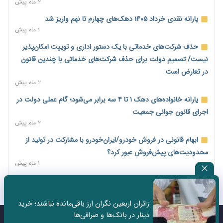
میلیارد دلاری
۲ ماه پیش
۱ روز پیش
یارانه نقدی خرداد ۱۴۰۵ دهک‌های چهارم تا نهم واریز شد
اختیارات جدید گمرکات برای تمدید ورود موقت کالا و خودرو تا
۱ ماه پیش
پایان شهریور ابلاغ شد
حذف شرکت‌های خدماتی با یک دستور اداری و توییت امکان‌پذیر
۱ روز پیش
نیست/ تصمیم دولت برای حذف شرکت‌های خدماتی با چندین قانون
فهرست کالاهای فولادی و فلزات مشمول بازگشت ۱۰۰ درصد ارز
در تعارض است
صادراتی ابلاغ شد
۲ ماه پیش
۱ روز پیش
یارانه خانواده‌های دهک ۱ تا ۴ سه برابر می‌شود؛ گام عملی دولت در
مرحله سیزدهم کالابرگ در سایه تورم؛ قدرت خرید یارانه یک‌میلیونی
اجرای قانون جوانی جمعیت
بیش از پیش آب رفت
۲ ماه پیش
۱ روز پیش
ابهام قانونی در فروش خودرو/ایران‌خودرو با مشارکت در تولید از
۱۴ مرداد؛ اولین «روز ملی کارفرما» در تقویم رسمی ایران/«روز ملی
محدودیت‌های پیش‌فروش عبور کرد؟
کارفرما» چگونه به تقویم رسمی کشور رسید؟
۱ ماه پیش
۲ روز پیش
سه نماد جدید اخزا در فرابورس پذیرش شد
سکه در یک قدمی ۱۸۵ میلیون تومان
۲ ماه پیش
۳ روز پیش
زائران اربعین نگران ارز باقی‌مانده نباشند؛ خرید
ثبت نادرست عنوان شغلی، کارگر و کارفرما را با جریمه و شکایت
دینار در بانک‌ها و صرافی‌ها
تشکل‌ها در مسیر ارتقای تاب‌آوری اعضا برنامه‌ریزی کنند
روبه‌رو می‌کند