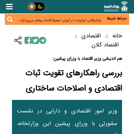
زائران اربعین نگران ارز باقی‌مانده نباشند؛ خرید دینار در
بانک‌ها و صرافی‌ها
جنگ کریدورها وارد فاز جدید شد؛ سرمایه‌گذاری ۳۴۵
میلیارد دلاری اوراسیا تا ۲۰۳۵
سرخط خبرها
پارادوکس اینترنت در ایران؛ مصرف‌کننده بیشتر می‌پردازد،
شبکه کمتر توسعه می‌یابد
تأمین سرمایه در گردش بدون خلق نقدینگی؛ نقش
جدید سیاست‌های مالیاتی در حمایت از تولید
خانه
اقتصادی
معمای تأمین ۸۰ همت معوقات بازنشستگان؛ بانک رفاه
وارد میدان شد
اقتصاد کلان
هم اندیشی وزیر اقتصاد با وزرای پیشین:
بررسی راهکارهای تقویت ثبات
اقتصادی و اصلاحات ساختاری
وزیر امور اقتصادی و دارایی در نشست
مشورتی با وزرای پیشین این وزارتخانه،