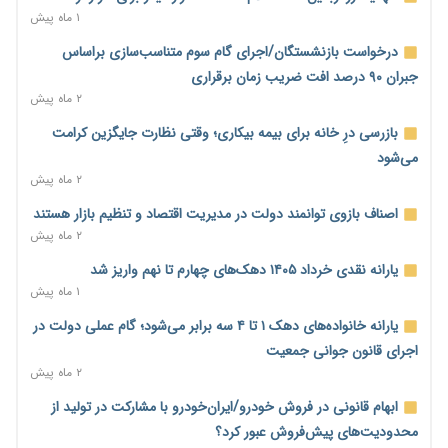
ناترازی برق ۳۰ درصد کاهش یافت؛ وعده وزارت نیرو برای رفع
۱ ماه پیش
محدودیت صنایع
درخواست بازنشستگان/اجرای گام سوم متناسب‌سازی براساس
۵ ساعت پیش
جبران ۹۰ درصد افت ضریب زمان برقراری
ورود بخش خصوصی به حکمرانی اشتغال؛ «یاوران پیشرفت»
۲ ماه پیش
امسال گسترده‌تر می‌شود
بازرسی درِ خانه برای بیمه بیکاری؛ وقتی نظارت جایگزین کرامت
۵ ساعت پیش
می‌شود
مطالبه کارگران جنوب برای پرداخت «حق جنگ»؛ از نفت و گاز تا
۲ ماه پیش
شبکه برق
اصناف بازوی توانمند دولت در مدیریت اقتصاد و تنظیم بازار هستند
۵ ساعت پیش
۲ ماه پیش
حساب‌های شرکت ملی نفت در بانک صنعت و معدن مسدود شد؛
یارانه نقدی خرداد ۱۴۰۵ دهک‌های چهارم تا نهم واریز شد
بدهی یک میلیارد دلاری
۱ ماه پیش
۵ ساعت پیش
یارانه خانواده‌های دهک ۱ تا ۴ سه برابر می‌شود؛ گام عملی دولت در
درآمد کارگزاری‌ها چقدر است؟ کانون کارگزاران اعداد منتشرشده در
اجرای قانون جوانی جمعیت
فضای مجازی را تکذیب کرد
۲ ماه پیش
۶ ساعت پیش
ابهام قانونی در فروش خودرو/ایران‌خودرو با مشارکت در تولید از
بیکاری ۷ درصدی روی کاغذ؛ آیا در واقعیت هم این چنین است؟
محدودیت‌های پیش‌فروش عبور کرد؟
۶ ساعت پیش