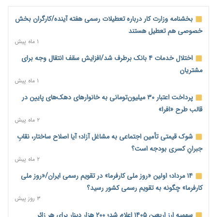
ملک را ملتهب می‌کند؟
۳ ساعت پیش
بخشنامه وزارت کار درباره تعطیلات رسمی هفته آینده/کارگران بخش
مسیر تأمین مواد اولیه صنایع تسهیل شد؛ ۳۴۱۴ کد تعرفه مشمول
خصوصی هم تعطیل هستند
سهمیه جدید
۱ ماه پیش
۳ ساعت پیش
اختلال خدمات ۴ بانک برطرف شد/افزایش سقف انتقال وجه برای
منابع صندوق ملی مسکن به متقاضیان رسید؛ اولویت با پروژه‌های
مشتریان
بالای ۸۰ درصد پیشرفت
۱ ماه پیش
۴ ساعت پیش
پرداخت اعتبار ۳۰ میلیون‌تومانی به خانوارهای دهک‌های پایین در
هشدار درباره آینده صندوق‌های بازنشستگی؛ اعتماد بیمه‌پردازان را
قالب طرح «افرا»
قربانی نکنیم
۲ ماه پیش
۴ ساعت پیش
شوک قیمتی تأمین اجتماعی به مشاغل آزاد؛ آیا اصلاح ساختار، نقابِ
ترمیم مزد در راه است؟ تأکید بر افزایش مزد پایه و شفافیت سبد
جبرانِ کسری بودجه است؟
معیشت
۲ ماه پیش
۴ ساعت پیش
۱۴ مرداد؛ اولین «روز ملی کارفرما» در تقویم رسمی ایران/«روز ملی
وام بدون رتبه اعتباری؛ صندوق کارآفرینی امید از حمایت متفاوت
کارفرما» چگونه به تقویم رسمی کشور رسید؟
خود می‌گوید
۳ روز پیش
۴ ساعت پیش
سهمیه ارز اربعین ۱۴۰۵ اعلام شد؛ ۲۰۰ هزار دینار برای هر زائر