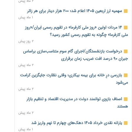
۲ ماه پیش
نماینده مجلس: توسعه مرزهای زمینی به راهبرد تأمین کالاهای
سهمیه ارز اربعین ۱۴۰۵ اعلام شد؛ ۲۰۰ هزار دینار برای هر زائر
اساسی تبدیل شود
۱ ماه پیش
۱ روز پیش
۱۴ مرداد؛ اولین «روز ملی کارفرما» در تقویم رسمی ایران/«روز
خانه کارگر قزوین: شکاف دستمزد و هزینه معیشت هر روز عمیق‌تر
ملی کارفرما» چگونه به تقویم رسمی کشور رسید؟
می‌شود
۲ روز پیش
۱ روز پیش
درخواست بازنشستگان/اجرای گام سوم متناسب‌سازی براساس
رئیس سازمان امور مالیاتی: بلاگرهای پردرآمد مشمول پرداخت
جبران ۹۰ درصد افت ضریب زمان برقراری
مالیات هستند
۲ ماه پیش
۱ روز پیش
بازرسی درِ خانه برای بیمه بیکاری؛ وقتی نظارت جایگزین کرامت
پیش‌بینی افزایش تولید برنج؛ نیاز وارداتی کشور به ۵۰۰ هزار تن
می‌شود
کاهش می‌یابد
۲ ماه پیش
۱ روز پیش
اصناف بازوی توانمند دولت در مدیریت اقتصاد و تنظیم بازار
امضای تفاهم‌نامه تجاری ایران و پاکستان؛ هدف‌گذاری تجارت ۱۰
هستند
میلیارد دلاری
۲ ماه پیش
۱ روز پیش
یارانه نقدی خرداد ۱۴۰۵ دهک‌های چهارم تا نهم واریز شد
اختیارات جدید گمرکات برای تمدید ورود موقت کالا و خودرو تا
۱ ماه پیش
پایان شهریور ابلاغ شد