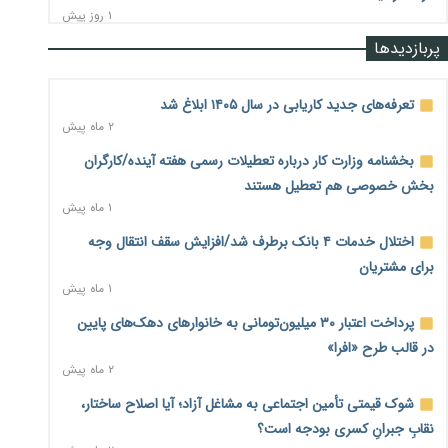
۱ روز پیش
پربازدیدها
رشد ۷۵ هزار میلیاردی بازار خرید اعتباری؛ فین‌تک‌ها وارد میدان
شدند
۱ روز پیش
تعرفه‌های جدید کاریابی در سال ۱۴۰۵ ابلاغ شد
۲ ماه پیش
احتمال اختلال ۲۴ ساعته در سامانه‌های تأمین اجتماعی
۱ روز پیش
بخشنامه وزارت کار درباره تعطیلات رسمی هفته آینده/کارگران
بخش خصوصی هم تعطیل هستند
آغاز اجرای پایلوت «ردا کارت» برای دانشجویان تحصیلات تکمیلی
۱ ماه پیش
۱ روز پیش
اختلال خدمات ۴ بانک برطرف شد/افزایش سقف انتقال وجه
محدودیت تازه برای شبکه بانکی؛ افزایش سپرده قانونی با هدف
برای مشتریان
کنترل تورم
۱ ماه پیش
۱ روز پیش
پرداخت اعتبار ۳۰ میلیون‌تومانی به خانوارهای دهک‌های پایین
ترمز تولید خودرو کشیده شد؛ افت ۲۵ درصدی تیراژ ایران‌خودرو،
در قالب طرح «افرا»
سایپا و پارس‌خودرو
۲ ماه پیش
۱ روز پیش
شوک قیمتی تأمین اجتماعی به مشاغل آزاد؛ آیا اصلاح ساختار،
بنگاه‌داری بانک‌ها؛ مانع بزرگ خانه‌دار شدن مستأجران
۱ روز پیش
نقابِ جبرانِ کسری بودجه است؟