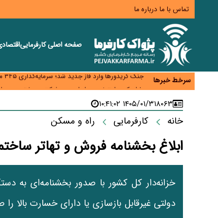
تماس با ما
درباره ما
صفحه اصلی
کارفرمایی
اقتصاد
زائران اربعین نگران ارز باقی‌مانده نباشند؛ خرید دینار د
جنگ کریدورها وارد فاز جدید شد؛ سرمایه‌گذاری ۳۴۵ میلیارد دلاری اوراسیا تا ۲۰۳۵
سرخط خبرها
پارادوکس اینترنت در ایران؛ مصرف‌کننده بیشتر می‌پرداز
تأمین سرمایه در گردش بدون خلق نقدینگی؛ نقش جدید
۱۴۰۵/۰۱/۳۱ ۱۰:۴۱:۰۲
۸۰۶۳
معمای تأمین ۸۰ همت معوقات بازنشستگان؛ بانک رفاه وارد میدان شد
خانه
کارفرمایی
راه و مسکن
ابلاغ بخشنامه فروش و تهاتر ساخت
خزانه‌دار کل کشور با صدور بخشنامه‌ای به دست
دولتی غیرقابل بازسازی یا دارای خسارت بالا را 