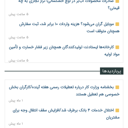
صادرات محصولات آب‌بر در اوج خشکسالی؛ تراز تجاری به چه
قیمتی؟
۵ ساعت پیش
موبایل گران می‌شود؟ هزینه واردات ۱۰ برابر شد، ثبت سفارش
همچنان متوقف است
۵ ساعت پیش
کارخانه‌ها ایستادند؛ تولیدکنندگان همچنان زیر فشار خسارت و تأمین
مواد اولیه
۵ ساعت پیش
قیمت مسکن در دست سازنده‌های خرد؛ چگونه «عددسازی» بازار
پربازدیدها
ملک را ملتهب می‌کند؟
۵ ساعت پیش
بخشنامه وزارت کار درباره تعطیلات رسمی هفته آینده/کارگران بخش
مسیر تأمین مواد اولیه صنایع تسهیل شد؛ ۳۴۱۴ کد تعرفه مشمول
خصوصی هم تعطیل هستند
سهمیه جدید
۱ ماه پیش
۵ ساعت پیش
اختلال خدمات ۴ بانک برطرف شد/افزایش سقف انتقال وجه برای
منابع صندوق ملی مسکن به متقاضیان رسید؛ اولویت با پروژه‌های
مشتریان
بالای ۸۰ درصد پیشرفت
۱ ماه پیش