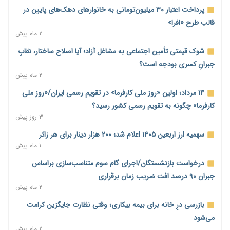
۶ ساعت پیش
پرداخت اعتبار ۳۰ میلیون‌تومانی به خانوارهای دهک‌های پایین در
هشدار درباره آینده صندوق‌های بازنشستگی؛ اعتماد بیمه‌پردازان را
قالب طرح «افرا»
قربانی نکنیم
۲ ماه پیش
۶ ساعت پیش
شوک قیمتی تأمین اجتماعی به مشاغل آزاد؛ آیا اصلاح ساختار، نقابِ
ترمیم مزد در راه است؟ تأکید بر افزایش مزد پایه و شفافیت سبد
جبرانِ کسری بودجه است؟
معیشت
۲ ماه پیش
۶ ساعت پیش
۱۴ مرداد؛ اولین «روز ملی کارفرما» در تقویم رسمی ایران/«روز ملی
وام بدون رتبه اعتباری؛ صندوق کارآفرینی امید از حمایت متفاوت
کارفرما» چگونه به تقویم رسمی کشور رسید؟
خود می‌گوید
۳ روز پیش
۶ ساعت پیش
سهمیه ارز اربعین ۱۴۰۵ اعلام شد؛ ۲۰۰ هزار دینار برای هر زائر
ناترازی برق ۳۰ درصد کاهش یافت؛ وعده وزارت نیرو برای رفع
۱ ماه پیش
محدودیت صنایع
درخواست بازنشستگان/اجرای گام سوم متناسب‌سازی براساس
۷ ساعت پیش
جبران ۹۰ درصد افت ضریب زمان برقراری
ورود بخش خصوصی به حکمرانی اشتغال؛ «یاوران پیشرفت»
۲ ماه پیش
امسال گسترده‌تر می‌شود
بازرسی درِ خانه برای بیمه بیکاری؛ وقتی نظارت جایگزین کرامت
۷ ساعت پیش
می‌شود
مطالبه کارگران جنوب برای پرداخت «حق جنگ»؛ از نفت و گاز تا
۲ ماه پیش