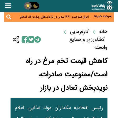
هشدار درباره کاهش عرضه مسکن اجاره‌ای؛ دولت
واحدهای خود را وارد بازار کند
رسانه تخصصی باید مطالبه‌گری، دقت و استقلال را
سرلوحه کار خود قرار دهد
سرخط خبرها
احراز صلاحیت ۱۹۴۱ مدیر در شرکت‌های وزارت کار انجام
نشده است؛ شایسته‌سالاری زیر فشار؟
صادرات محصولات آب‌بر در اوج خشکسالی؛ تراز تجاری
به چه قیمتی؟
خانه
کارفرمایی
موبایل گران می‌شود؟ هزینه واردات ۱۰ برابر شد، ثبت
سفارش همچنان متوقف است
کشاورزی و صنایع
وابسته
کاهش قیمت تخم مرغ در راه
است/ممنوعیت صادرات،
نویدبخش تعادل در بازار
رئیس اتحادیه بنکداران مواد غذایی، اعلام