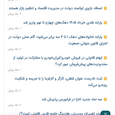
شبکه برق
اصناف بازوی توانمند دولت در مدیریت اقتصاد و تنظیم بازار هستند
۷ ساعت پیش
۲ ماه پیش
حساب‌های شرکت ملی نفت در بانک صنعت و معدن مسدود شد؛
یارانه نقدی خرداد ۱۴۰۵ دهک‌های چهارم تا نهم واریز شد
بدهی یک میلیارد دلاری
۱ ماه پیش
۷ ساعت پیش
یارانه خانواده‌های دهک ۱ تا ۴ سه برابر می‌شود؛ گام عملی دولت در
درآمد کارگزاری‌ها چقدر است؟ کانون کارگزاران اعداد منتشرشده در
اجرای قانون جوانی جمعیت
فضای مجازی را تکذیب کرد
۲ ماه پیش
۸ ساعت پیش
ابهام قانونی در فروش خودرو/ایران‌خودرو با مشارکت در تولید از
بیکاری ۷ درصدی روی کاغذ؛ آیا در واقعیت هم این چنین است؟
محدودیت‌های پیش‌فروش عبور کرد؟
۸ ساعت پیش
۱ ماه پیش
روز خبرنگار؛ مطالبه‌ای فراتر از تبریک برای پاسداشت حقیقت و
ثبت نادرست عنوان شغلی، کارگر و کارفرما را با جریمه و شکایت
امنیت شغلی
روبه‌رو می‌کند
۹ ساعت پیش
۲ ماه پیش
همایش و مسابقه نذری ماه صفر برگزار شد
سه نماد جدید اخزا در فرابورس پذیرش شد
۱ روز پیش
۲ ماه پیش
زائران اربعین نگران ارز باقی‌مانده نباشند؛ خرید دینار در بانک‌ها و
روند تغییرات مدیریتی هلدینگ خلیج فارس قانونی است؟/