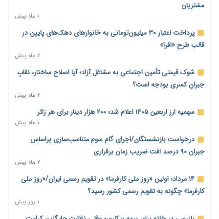
کنترل تورم
مشتریان
۱ روز پیش
۱ ماه پیش
ترمز تولید خودرو کشیده شد؛ افت ۲۵ درصدی تیراژ ایران‌خودرو،
پرداخت اعتبار ۳۰ میلیون‌تومانی به خانوارهای دهک‌های پایین در
سایپا و پارس‌خودرو
قالب طرح «افرا»
۱ روز پیش
۲ ماه پیش
بنگاه‌داری بانک‌ها؛ مانع بزرگ خانه‌دار شدن مستأجران
شوک قیمتی تأمین اجتماعی به مشاغل آزاد؛ آیا اصلاح ساختار، نقابِ
۱ روز پیش
جبرانِ کسری بودجه است؟
۲ ماه پیش
نماینده مجلس: توسعه مرزهای زمینی به راهبرد تأمین کالاهای
اساسی تبدیل شود
سهمیه ارز اربعین ۱۴۰۵ اعلام شد؛ ۲۰۰ هزار دینار برای هر زائر
۱ روز پیش
۱ ماه پیش
خانه کارگر قزوین: شکاف دستمزد و هزینه معیشت هر روز عمیق‌تر
درخواست بازنشستگان/اجرای گام سوم متناسب‌سازی براساس
می‌شود
جبران ۹۰ درصد افت ضریب زمان برقراری
۱ روز پیش
۲ ماه پیش
رئیس سازمان امور مالیاتی: بلاگرهای پردرآمد مشمول پرداخت
۱۴ مرداد؛ اولین «روز ملی کارفرما» در تقویم رسمی ایران/«روز ملی
مالیات هستند
کارفرما» چگونه به تقویم رسمی کشور رسید؟
۱ روز پیش
۱ روز پیش
پیش‌بینی افزایش تولید برنج؛ نیاز وارداتی کشور به ۵۰۰ هزار تن
بازرسی درِ خانه برای بیمه بیکاری؛ وقتی نظارت جایگزین کرامت