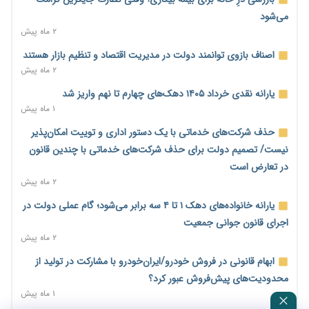
کاهش می‌یابد
می‌شود
۱ روز پیش
۲ ماه پیش
امضای تفاهم‌نامه تجاری ایران و پاکستان؛ هدف‌گذاری تجارت ۱۰
اصناف بازوی توانمند دولت در مدیریت اقتصاد و تنظیم بازار هستند
میلیارد دلاری
۲ ماه پیش
۱ روز پیش
یارانه نقدی خرداد ۱۴۰۵ دهک‌های چهارم تا نهم واریز شد
اختیارات جدید گمرکات برای تمدید ورود موقت کالا و خودرو تا
۱ ماه پیش
پایان شهریور ابلاغ شد
حذف شرکت‌های خدماتی با یک دستور اداری و توییت امکان‌پذیر
۱ روز پیش
نیست/ تصمیم دولت برای حذف شرکت‌های خدماتی با چندین قانون
فهرست کالاهای فولادی و فلزات مشمول بازگشت ۱۰۰ درصد ارز
در تعارض است
صادراتی ابلاغ شد
۲ ماه پیش
۱ روز پیش
یارانه خانواده‌های دهک ۱ تا ۴ سه برابر می‌شود؛ گام عملی دولت در
مرحله سیزدهم کالابرگ در سایه تورم؛ قدرت خرید یارانه یک‌میلیونی
اجرای قانون جوانی جمعیت
بیش از پیش آب رفت
۲ ماه پیش
۱ روز پیش
ابهام قانونی در فروش خودرو/ایران‌خودرو با مشارکت در تولید از
۱۴ مرداد؛ اولین «روز ملی کارفرما» در تقویم رسمی ایران/«روز ملی
محدودیت‌های پیش‌فروش عبور کرد؟
کارفرما» چگونه به تقویم رسمی کشور رسید؟
۱ ماه پیش
۱ روز پیش