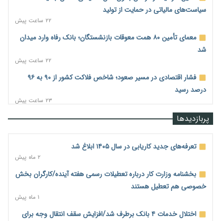
سیاست‌های مالیاتی در حمایت از تولید
۲۲ ساعت پیش
معمای تأمین ۸۰ همت معوقات بازنشستگان؛ بانک رفاه وارد میدان
شد
۲۲ ساعت پیش
فشار اقتصادی در مسیر صعود؛ شاخص فلاکت کشور از ۹۰ به ۹۶
درصد رسید
۲۳ ساعت پیش
رشد ۷۵ هزار میلیاردی بازار خرید اعتباری؛ فین‌تک‌ها وارد میدان
پربازدیدها
شدند
۲۳ ساعت پیش
تعرفه‌های جدید کاریابی در سال ۱۴۰۵ ابلاغ شد
احتمال اختلال ۲۴ ساعته در سامانه‌های تأمین اجتماعی
۲ ماه پیش
۲۳ ساعت پیش
بخشنامه وزارت کار درباره تعطیلات رسمی هفته آینده/کارگران بخش
آغاز اجرای پایلوت «ردا کارت» برای دانشجویان تحصیلات تکمیلی
خصوصی هم تعطیل هستند
۲۳ ساعت پیش
۱ ماه پیش
محدودیت تازه برای شبکه بانکی؛ افزایش سپرده قانونی با هدف
اختلال خدمات ۴ بانک برطرف شد/افزایش سقف انتقال وجه برای