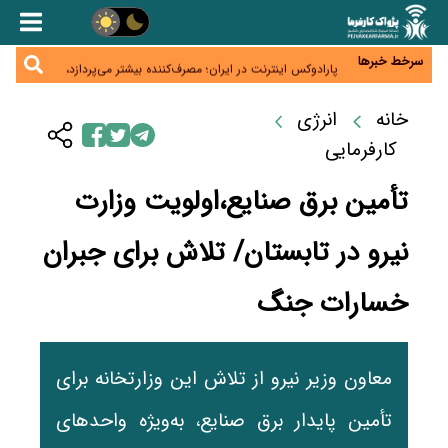
زائران اربعین نگران ارز باقی‌مانده نباشند؛ خرید دینار در
بانک‌ها و صرافی‌ها
جنگ کریدورها وارد فاز جدید شد؛ سرمایه‌گذاری ۳۴۵
میلیارد دلاری اوراسیا تا ۲۰۳۵
سرخط خبرها
پارادوکس اینترنت در ایران؛ مصرف‌کننده بیشتر می‌پردازد،
شبکه کمتر توسعه می‌یابد
تأمین سرمایه در گردش بدون خلق نقدینگی؛ نقش
جدید سیاست‌های مالیاتی در حمایت از تولید
خانه
انرژی
معمای تأمین ۸۰ همت معوقات بازنشستگان؛ بانک رفاه
وارد میدان شد
کارفرمایی
تأمین برق صنایع،اولویت وزارت
نیرو در تابستان/ تلاش برای جبران
خسارات جنگ
معاون وزیر نیرو از تلاش این وزارتخانه برای
تأمین پایدار برق صنایع، به‌ویژه واحدهای