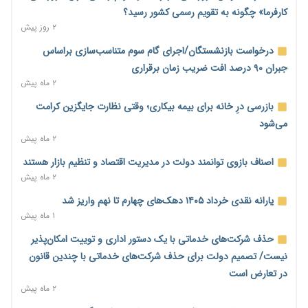
می‌شود
کارفرما» چگونه به تقویم رسمی کشور رسید؟
۱ روز پیش
۲ روز پیش
رئیس سازمان امور مالیاتی: بلاگرهای پردرآمد مشمول پرداخت
درخواست بازنشستگان/اجرای گام سوم متناسب‌سازی براساس
مالیات هستند
جبران ۹۰ درصد افت ضریب زمان برقراری
۱ روز پیش
۲ ماه پیش
پیش‌بینی افزایش تولید برنج؛ نیاز وارداتی کشور به ۵۰۰ هزار تن
بازرسی درِ خانه برای بیمه بیکاری؛ وقتی نظارت جایگزین کرامت
کاهش می‌یابد
می‌شود
۱ روز پیش
۲ ماه پیش
امضای تفاهم‌نامه تجاری ایران و پاکستان؛ هدف‌گذاری تجارت ۱۰
اصناف بازوی توانمند دولت در مدیریت اقتصاد و تنظیم بازار هستند
میلیارد دلاری
۲ ماه پیش
۱ روز پیش
یارانه نقدی خرداد ۱۴۰۵ دهک‌های چهارم تا نهم واریز شد
اختیارات جدید گمرکات برای تمدید ورود موقت کالا و خودرو تا
۱ ماه پیش
پایان شهریور ابلاغ شد
حذف شرکت‌های خدماتی با یک دستور اداری و توییت امکان‌پذیر
۱ روز پیش
نیست/ تصمیم دولت برای حذف شرکت‌های خدماتی با چندین قانون
فهرست کالاهای فولادی و فلزات مشمول بازگشت ۱۰۰ درصد ارز
در تعارض است
صادراتی ابلاغ شد
۲ ماه پیش
۱ روز پیش