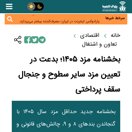
زائران اربعین نگران ارز باقی‌مانده نباشند؛ خرید دینار در
بانک‌ها و صرافی‌ها
جنگ کریدورها وارد فاز جدید شد؛ سرمایه‌گذاری ۳۴۵
میلیارد دلاری اوراسیا تا ۲۰۳۵
سرخط خبرها
پارادوکس اینترنت در ایران؛ مصرف‌کننده بیشتر می‌پردازد،
شبکه کمتر توسعه می‌یابد
تأمین سرمایه در گردش بدون خلق نقدینگی؛ نقش
جدید سیاست‌های مالیاتی در حمایت از تولید
خانه
اقتصادی
معمای تأمین ۸۰ همت معوقات بازنشستگان؛ بانک رفاه
وارد میدان شد
تعاون و اشتغال
بخشنامه مزد ۱۴۰۵؛ بدعت در
تعیین مزد سایر سطوح و جنجال
سقف پرداختی
بخشنامه جدید حداقل مزد سال ۱۴۰۵ با
گنجاندن بندهای ۸ و ۹، چالش‌های قانونی و