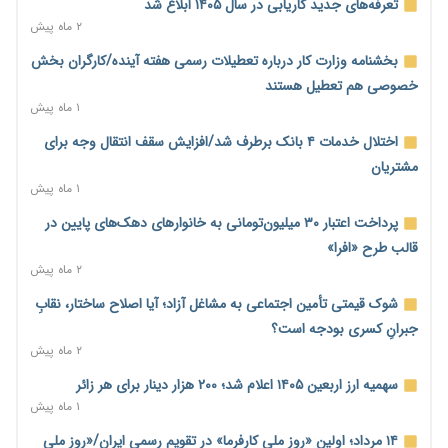
تعرفه‌های جدید کاریابی در سال ۱۴۰۵ ابلاغ شد
احتمال اختلال ۲۴ ساعته در سامانه‌های تأمین اجتماعی
۲ ماه پیش
۱ روز پیش
بخشنامه وزارت کار درباره تعطیلات رسمی هفته آینده/کارگران بخش
آغاز اجرای پایلوت «ردا کارت» برای دانشجویان تحصیلات تکمیلی
خصوصی هم تعطیل هستند
۱ روز پیش
۱ ماه پیش
محدودیت تازه برای شبکه بانکی؛ افزایش سپرده قانونی با هدف
اختلال خدمات ۴ بانک برطرف شد/افزایش سقف انتقال وجه برای
کنترل تورم
مشتریان
۱ روز پیش
۱ ماه پیش
ترمز تولید خودرو کشیده شد؛ افت ۲۵ درصدی تیراژ ایران‌خودرو،
پرداخت اعتبار ۳۰ میلیون‌تومانی به خانوارهای دهک‌های پایین در
سایپا و پارس‌خودرو
قالب طرح «افرا»
۱ روز پیش
۲ ماه پیش
بنگاه‌داری بانک‌ها؛ مانع بزرگ خانه‌دار شدن مستأجران
شوک قیمتی تأمین اجتماعی به مشاغل آزاد؛ آیا اصلاح ساختار، نقابِ
۱ روز پیش
جبرانِ کسری بودجه است؟
۲ ماه پیش
نماینده مجلس: توسعه مرزهای زمینی به راهبرد تأمین کالاهای
اساسی تبدیل شود
سهمیه ارز اربعین ۱۴۰۵ اعلام شد؛ ۲۰۰ هزار دینار برای هر زائر
۱ روز پیش
۱ ماه پیش
خانه کارگر قزوین: شکاف دستمزد و هزینه معیشت هر روز عمیق‌تر
۱۴ مرداد؛ اولین «روز ملی کارفرما» در تقویم رسمی ایران/«روز ملی