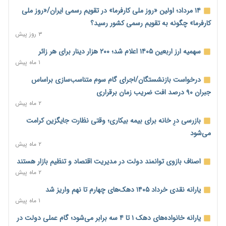
۶ ساعت پیش
۱۴ مرداد؛ اولین «روز ملی کارفرما» در تقویم رسمی ایران/«روز ملی
وام بدون رتبه اعتباری؛ صندوق کارآفرینی امید از حمایت متفاوت
کارفرما» چگونه به تقویم رسمی کشور رسید؟
خود می‌گوید
۳ روز پیش
۷ ساعت پیش
سهمیه ارز اربعین ۱۴۰۵ اعلام شد؛ ۲۰۰ هزار دینار برای هر زائر
ناترازی برق ۳۰ درصد کاهش یافت؛ وعده وزارت نیرو برای رفع
۱ ماه پیش
محدودیت صنایع
درخواست بازنشستگان/اجرای گام سوم متناسب‌سازی براساس
۷ ساعت پیش
جبران ۹۰ درصد افت ضریب زمان برقراری
ورود بخش خصوصی به حکمرانی اشتغال؛ «یاوران پیشرفت»
۲ ماه پیش
امسال گسترده‌تر می‌شود
بازرسی درِ خانه برای بیمه بیکاری؛ وقتی نظارت جایگزین کرامت
۷ ساعت پیش
می‌شود
مطالبه کارگران جنوب برای پرداخت «حق جنگ»؛ از نفت و گاز تا
۲ ماه پیش
شبکه برق
اصناف بازوی توانمند دولت در مدیریت اقتصاد و تنظیم بازار هستند
۷ ساعت پیش
۲ ماه پیش
حساب‌های شرکت ملی نفت در بانک صنعت و معدن مسدود شد؛
یارانه نقدی خرداد ۱۴۰۵ دهک‌های چهارم تا نهم واریز شد
بدهی یک میلیارد دلاری
۱ ماه پیش
۷ ساعت پیش
یارانه خانواده‌های دهک ۱ تا ۴ سه برابر می‌شود؛ گام عملی دولت در
درآمد کارگزاری‌ها چقدر است؟ کانون کارگزاران اعداد منتشرشده در