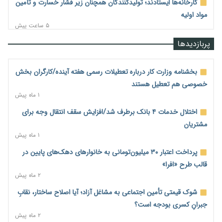
کارخانه‌ها ایستادند؛ تولیدکنندگان همچنان زیر فشار خسارت و تأمین
مواد اولیه
۵ ساعت پیش
قیمت مسکن در دست سازنده‌های خرد؛ چگونه «عددسازی» بازار
پربازدیدها
ملک را ملتهب می‌کند؟
۵ ساعت پیش
بخشنامه وزارت کار درباره تعطیلات رسمی هفته آینده/کارگران بخش
مسیر تأمین مواد اولیه صنایع تسهیل شد؛ ۳۴۱۴ کد تعرفه مشمول
خصوصی هم تعطیل هستند
سهمیه جدید
۱ ماه پیش
۵ ساعت پیش
اختلال خدمات ۴ بانک برطرف شد/افزایش سقف انتقال وجه برای
منابع صندوق ملی مسکن به متقاضیان رسید؛ اولویت با پروژه‌های
مشتریان
بالای ۸۰ درصد پیشرفت
۱ ماه پیش
۶ ساعت پیش
پرداخت اعتبار ۳۰ میلیون‌تومانی به خانوارهای دهک‌های پایین در
هشدار درباره آینده صندوق‌های بازنشستگی؛ اعتماد بیمه‌پردازان را
قالب طرح «افرا»
قربانی نکنیم
۲ ماه پیش
۶ ساعت پیش
شوک قیمتی تأمین اجتماعی به مشاغل آزاد؛ آیا اصلاح ساختار، نقابِ
ترمیم مزد در راه است؟ تأکید بر افزایش مزد پایه و شفافیت سبد
جبرانِ کسری بودجه است؟
معیشت
۲ ماه پیش