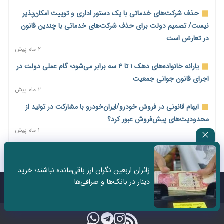
پایان شهریور ابلاغ شد
حذف شرکت‌های خدماتی با یک دستور اداری و توییت امکان‌پذیر
۱ روز پیش
نیست/ تصمیم دولت برای حذف شرکت‌های خدماتی با چندین قانون
فهرست کالاهای فولادی و فلزات مشمول بازگشت ۱۰۰ درصد ارز
در تعارض است
صادراتی ابلاغ شد
۲ ماه پیش
۱ روز پیش
یارانه خانواده‌های دهک ۱ تا ۴ سه برابر می‌شود؛ گام عملی دولت در
مرحله سیزدهم کالابرگ در سایه تورم؛ قدرت خرید یارانه یک‌میلیونی
اجرای قانون جوانی جمعیت
بیش از پیش آب رفت
۲ ماه پیش
۱ روز پیش
ابهام قانونی در فروش خودرو/ایران‌خودرو با مشارکت در تولید از
۱۴ مرداد؛ اولین «روز ملی کارفرما» در تقویم رسمی ایران/«روز ملی
محدودیت‌های پیش‌فروش عبور کرد؟
کارفرما» چگونه به تقویم رسمی کشور رسید؟
۱ ماه پیش
۲ روز پیش
سه نماد جدید اخزا در فرابورس پذیرش شد
سکه در یک قدمی ۱۸۵ میلیون تومان
۲ ماه پیش
۳ روز پیش
زائران اربعین نگران ارز باقی‌مانده نباشند؛ خرید
ثبت نادرست عنوان شغلی، کارگر و کارفرما را با جریمه و شکایت
دینار در بانک‌ها و صرافی‌ها
تشکل‌ها در مسیر ارتقای تاب‌آوری اعضا برنامه‌ریزی کنند
روبه‌رو می‌کند
تماس با ما
درباره ما
۳ روز پیش
۲ ماه پیش
ساماندهی نیروهای شرکتی نباید قربانی ملاحظات انتخاباتی شود/