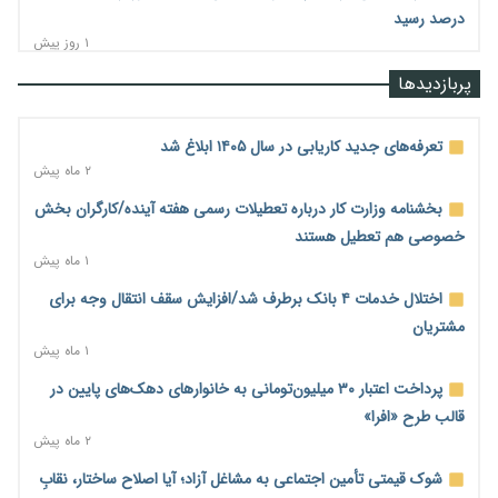
درصد رسید
۱ روز پیش
رشد ۷۵ هزار میلیاردی بازار خرید اعتباری؛ فین‌تک‌ها وارد میدان
پربازدیدها
شدند
۱ روز پیش
تعرفه‌های جدید کاریابی در سال ۱۴۰۵ ابلاغ شد
احتمال اختلال ۲۴ ساعته در سامانه‌های تأمین اجتماعی
۲ ماه پیش
۱ روز پیش
بخشنامه وزارت کار درباره تعطیلات رسمی هفته آینده/کارگران بخش
آغاز اجرای پایلوت «ردا کارت» برای دانشجویان تحصیلات تکمیلی
خصوصی هم تعطیل هستند
۱ روز پیش
۱ ماه پیش
محدودیت تازه برای شبکه بانکی؛ افزایش سپرده قانونی با هدف
اختلال خدمات ۴ بانک برطرف شد/افزایش سقف انتقال وجه برای
کنترل تورم
مشتریان
۱ روز پیش
۱ ماه پیش
ترمز تولید خودرو کشیده شد؛ افت ۲۵ درصدی تیراژ ایران‌خودرو،
پرداخت اعتبار ۳۰ میلیون‌تومانی به خانوارهای دهک‌های پایین در
سایپا و پارس‌خودرو
قالب طرح «افرا»
۱ روز پیش
۲ ماه پیش
بنگاه‌داری بانک‌ها؛ مانع بزرگ خانه‌دار شدن مستأجران
شوک قیمتی تأمین اجتماعی به مشاغل آزاد؛ آیا اصلاح ساختار، نقابِ