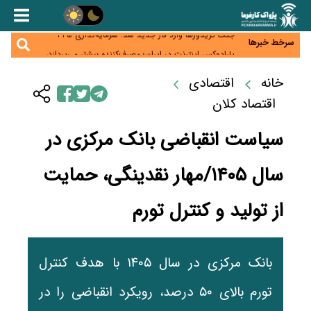
زائران اربعین نگران ارز باقی‌مانده نباشند؛ خرید دینار در
بانک‌ها و صرافی‌ها
جنگ کریدورها وارد فاز جدید شد؛ سرمایه‌گذاری ۳۴۵
میلیارد دلاری اوراسیا تا ۲۰۳۵
سرخط خبرها
پارادوکس اینترنت در ایران؛ مصرف‌کننده بیشتر می‌پردازد،
شبکه کمتر توسعه می‌یابد
تأمین سرمایه در گردش بدون خلق نقدینگی؛ نقش
خانه
اقتصادی
جدید سیاست‌های مالیاتی در حمایت از تولید
معمای تأمین ۸۰ همت معوقات بازنشستگان؛ بانک رفاه
وارد میدان شد
اقتصاد کلان
سیاست انقباضی بانک مرکزی در
سال ۱۴۰۵/مهار نقدینگی، حمایت
از تولید و کنترل تورم
بانک مرکزی در سال ۱۴۰۵ با هدف کنترل
تورم بالای ۵۰ درصد، رویکرد انقباضی را در