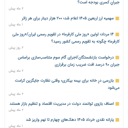
۱ روز پیش
جبرانِ کسری بودجه است؟
۲ ماه پیش
نماینده مجلس: توسعه مرزهای زمینی به راهبرد تأمین کالاهای
اساسی تبدیل شود
سهمیه ارز اربعین ۱۴۰۵ اعلام شد؛ ۲۰۰ هزار دینار برای هر زائر
۱ روز پیش
۱ ماه پیش
خانه کارگر قزوین: شکاف دستمزد و هزینه معیشت هر روز عمیق‌تر
۱۴ مرداد؛ اولین «روز ملی کارفرما» در تقویم رسمی ایران/«روز ملی
می‌شود
کارفرما» چگونه به تقویم رسمی کشور رسید؟
۱ روز پیش
۲ روز پیش
رئیس سازمان امور مالیاتی: بلاگرهای پردرآمد مشمول پرداخت
درخواست بازنشستگان/اجرای گام سوم متناسب‌سازی براساس
مالیات هستند
جبران ۹۰ درصد افت ضریب زمان برقراری
۱ روز پیش
۲ ماه پیش
پیش‌بینی افزایش تولید برنج؛ نیاز وارداتی کشور به ۵۰۰ هزار تن
بازرسی درِ خانه برای بیمه بیکاری؛ وقتی نظارت جایگزین کرامت
کاهش می‌یابد
می‌شود
۱ روز پیش
۲ ماه پیش
امضای تفاهم‌نامه تجاری ایران و پاکستان؛ هدف‌گذاری تجارت ۱۰
اصناف بازوی توانمند دولت در مدیریت اقتصاد و تنظیم بازار هستند
میلیارد دلاری
۲ ماه پیش
۱ روز پیش
یارانه نقدی خرداد ۱۴۰۵ دهک‌های چهارم تا نهم واریز شد
اختیارات جدید گمرکات برای تمدید ورود موقت کالا و خودرو تا
۱ ماه پیش