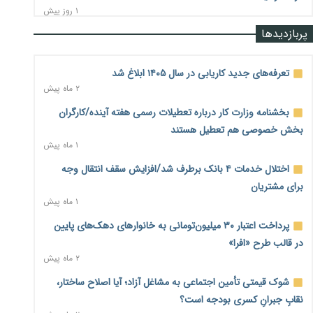
۱ روز پیش
پربازدیدها
رشد ۷۵ هزار میلیاردی بازار خرید اعتباری؛ فین‌تک‌ها وارد میدان
شدند
۱ روز پیش
تعرفه‌های جدید کاریابی در سال ۱۴۰۵ ابلاغ شد
۲ ماه پیش
احتمال اختلال ۲۴ ساعته در سامانه‌های تأمین اجتماعی
۱ روز پیش
بخشنامه وزارت کار درباره تعطیلات رسمی هفته آینده/کارگران
بخش خصوصی هم تعطیل هستند
آغاز اجرای پایلوت «ردا کارت» برای دانشجویان تحصیلات تکمیلی
۱ ماه پیش
۱ روز پیش
اختلال خدمات ۴ بانک برطرف شد/افزایش سقف انتقال وجه
محدودیت تازه برای شبکه بانکی؛ افزایش سپرده قانونی با هدف
برای مشتریان
کنترل تورم
۱ ماه پیش
۱ روز پیش
پرداخت اعتبار ۳۰ میلیون‌تومانی به خانوارهای دهک‌های پایین
ترمز تولید خودرو کشیده شد؛ افت ۲۵ درصدی تیراژ ایران‌خودرو،
در قالب طرح «افرا»
سایپا و پارس‌خودرو
۲ ماه پیش
۱ روز پیش
شوک قیمتی تأمین اجتماعی به مشاغل آزاد؛ آیا اصلاح ساختار،
بنگاه‌داری بانک‌ها؛ مانع بزرگ خانه‌دار شدن مستأجران
۱ روز پیش
نقابِ جبرانِ کسری بودجه است؟