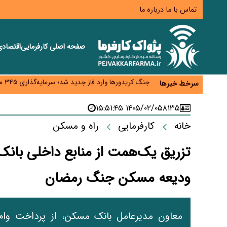
تماس با ما
درباره ما
صفحه اصلی
کارفرمایی
اقتصاد
زائران اربعین نگران ارز باقی‌مانده نباشند؛ خرید دینار د
جنگ کریدورها وارد فاز جدید شد؛ سرمایه‌گذاری ۳۴۵ میلیارد دلاری اوراسیا تا ۲۰۳۵
سرخط خبرها
پارادوکس اینترنت در ایران؛ مصرف‌کننده بیشتر می‌پرداز
تأمین سرمایه در گردش بدون خلق نقدینگی؛ نقش جدید
۱۴۰۵/۰۲/۰۵ ۱۵:۵۱:۴۵
۸۱۳۵
معمای تأمین ۸۰ همت معوقات بازنشستگان؛ بانک رفاه وارد میدان شد
خانه
کارفرمایی
راه و مسکن
تزریق یک‌همت از منابع داخلی بان
ودیعه مسکن جنگ رمضان