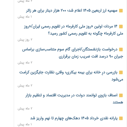
۲ ماه پیش
نماینده مجلس: توسعه مرزهای زمینی به راهبرد تأمین کالاهای
سهمیه ارز اربعین ۱۴۰۵ اعلام شد؛ ۲۰۰ هزار دینار برای هر زائر
اساسی تبدیل شود
۱ ماه پیش
۱ روز پیش
۱۴ مرداد؛ اولین «روز ملی کارفرما» در تقویم رسمی ایران/«روز
خانه کارگر قزوین: شکاف دستمزد و هزینه معیشت هر روز عمیق‌تر
ملی کارفرما» چگونه به تقویم رسمی کشور رسید؟
می‌شود
۲ روز پیش
۱ روز پیش
درخواست بازنشستگان/اجرای گام سوم متناسب‌سازی براساس
رئیس سازمان امور مالیاتی: بلاگرهای پردرآمد مشمول پرداخت
جبران ۹۰ درصد افت ضریب زمان برقراری
مالیات هستند
۲ ماه پیش
۱ روز پیش
بازرسی درِ خانه برای بیمه بیکاری؛ وقتی نظارت جایگزین کرامت
پیش‌بینی افزایش تولید برنج؛ نیاز وارداتی کشور به ۵۰۰ هزار تن
می‌شود
کاهش می‌یابد
۲ ماه پیش
۱ روز پیش
اصناف بازوی توانمند دولت در مدیریت اقتصاد و تنظیم بازار
امضای تفاهم‌نامه تجاری ایران و پاکستان؛ هدف‌گذاری تجارت ۱۰
هستند
میلیارد دلاری
۲ ماه پیش
۱ روز پیش
یارانه نقدی خرداد ۱۴۰۵ دهک‌های چهارم تا نهم واریز شد
اختیارات جدید گمرکات برای تمدید ورود موقت کالا و خودرو تا
۱ ماه پیش
پایان شهریور ابلاغ شد