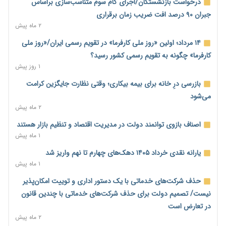
خانه کارگر قزوین: شکاف دستمزد و هزینه معیشت هر روز عمیق‌تر
درخواست بازنشستگان/اجرای گام سوم متناسب‌سازی براساس
می‌شود
جبران ۹۰ درصد افت ضریب زمان برقراری
۲۲ ساعت پیش
۲ ماه پیش
رئیس سازمان امور مالیاتی: بلاگرهای پردرآمد مشمول پرداخت
۱۴ مرداد؛ اولین «روز ملی کارفرما» در تقویم رسمی ایران/«روز ملی
مالیات هستند
کارفرما» چگونه به تقویم رسمی کشور رسید؟
۲۳ ساعت پیش
۱ روز پیش
پیش‌بینی افزایش تولید برنج؛ نیاز وارداتی کشور به ۵۰۰ هزار تن
بازرسی درِ خانه برای بیمه بیکاری؛ وقتی نظارت جایگزین کرامت
کاهش می‌یابد
می‌شود
۲۳ ساعت پیش
۲ ماه پیش
امضای تفاهم‌نامه تجاری ایران و پاکستان؛ هدف‌گذاری تجارت ۱۰
اصناف بازوی توانمند دولت در مدیریت اقتصاد و تنظیم بازار هستند
میلیارد دلاری
۱ ماه پیش
۱ روز پیش
یارانه نقدی خرداد ۱۴۰۵ دهک‌های چهارم تا نهم واریز شد
اختیارات جدید گمرکات برای تمدید ورود موقت کالا و خودرو تا
۱ ماه پیش
پایان شهریور ابلاغ شد
حذف شرکت‌های خدماتی با یک دستور اداری و توییت امکان‌پذیر
۱ روز پیش
نیست/ تصمیم دولت برای حذف شرکت‌های خدماتی با چندین قانون
فهرست کالاهای فولادی و فلزات مشمول بازگشت ۱۰۰ درصد ارز
در تعارض است
صادراتی ابلاغ شد
۲ ماه پیش