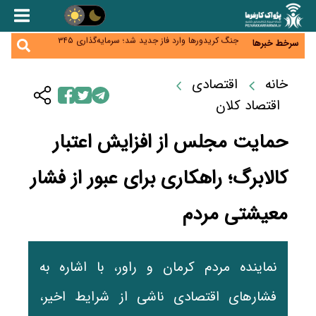
زائران اربعین نگران ارز باقی‌مانده نباشند؛ خرید دینار در
بانک‌ها و صرافی‌ها
جنگ کریدورها وارد فاز جدید شد؛ سرمایه‌گذاری ۳۴۵
سرخط خبرها
میلیارد دلاری اوراسیا تا ۲۰۳۵
پارادوکس اینترنت در ایران؛ مصرف‌کننده بیشتر می‌پردازد،
شبکه کمتر توسعه می‌یابد
تأمین سرمایه در گردش بدون خلق نقدینگی؛ نقش
خانه
اقتصادی
جدید سیاست‌های مالیاتی در حمایت از تولید
معمای تأمین ۸۰ همت معوقات بازنشستگان؛ بانک رفاه
اقتصاد کلان
وارد میدان شد
حمایت مجلس از افزایش اعتبار
کالابرگ؛ راهکاری برای عبور از فشار
معیشتی مردم
نماینده مردم کرمان و راور، با اشاره به
فشارهای اقتصادی ناشی از شرایط اخیر،