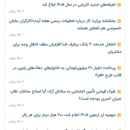
۲۰ ساعت پیش
تعرفه‌های جدید کاریابی در سال ۱۴۰۵ ابلاغ شد
احتمال اختلال ۲۴ ساعته در سامانه‌های تأمین اجتماعی
۲ ماه پیش
۲۱ ساعت پیش
بخشنامه وزارت کار درباره تعطیلات رسمی هفته آینده/کارگران بخش
آغاز اجرای پایلوت «ردا کارت» برای دانشجویان تحصیلات تکمیلی
خصوصی هم تعطیل هستند
۲۱ ساعت پیش
۱ ماه پیش
محدودیت تازه برای شبکه بانکی؛ افزایش سپرده قانونی با هدف
اختلال خدمات ۴ بانک برطرف شد/افزایش سقف انتقال وجه برای
کنترل تورم
مشتریان
۲۱ ساعت پیش
۱ ماه پیش
ترمز تولید خودرو کشیده شد؛ افت ۲۵ درصدی تیراژ ایران‌خودرو،
پرداخت اعتبار ۳۰ میلیون‌تومانی به خانوارهای دهک‌های پایین در
سایپا و پارس‌خودرو
قالب طرح «افرا»
۲۱ ساعت پیش
۲ ماه پیش
بنگاه‌داری بانک‌ها؛ مانع بزرگ خانه‌دار شدن مستأجران
شوک قیمتی تأمین اجتماعی به مشاغل آزاد؛ آیا اصلاح ساختار، نقابِ
۲۱ ساعت پیش
جبرانِ کسری بودجه است؟
۲ ماه پیش
نماینده مجلس: توسعه مرزهای زمینی به راهبرد تأمین کالاهای
اساسی تبدیل شود
سهمیه ارز اربعین ۱۴۰۵ اعلام شد؛ ۲۰۰ هزار دینار برای هر زائر
۲۲ ساعت پیش
۱ ماه پیش