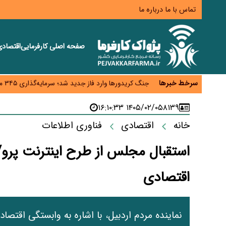
تماس با ما
درباره ما
صفحه اصلی
کارفرمایی
اقتصاد
زائران اربعین نگران ارز باقی‌مانده نباشند؛ خرید دینار د
جنگ کریدورها وارد فاز جدید شد؛ سرمایه‌گذاری ۳۴۵ میلیارد دلاری اوراسیا تا ۲۰۳۵
سرخط خبرها
پارادوکس اینترنت در ایران؛ مصرف‌کننده بیشتر می‌پرداز
تأمین سرمایه در گردش بدون خلق نقدینگی؛ نقش جدید
۱۴۰۵/۰۲/۰۵ ۱۶:۱۰:۳۳
۸۱۳۹
معمای تأمین ۸۰ همت معوقات بازنشستگان؛ بانک رفاه وارد میدان شد
خانه
اقتصادی
فناوری اطلاعات
استقبال مجلس از طرح اینترنت پرو/ 
اقتصادی
نماینده مردم اردبیل، با اشاره به وابستگی اقتصا