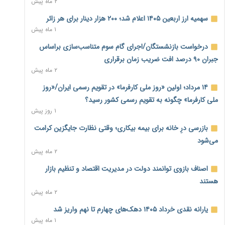
۲ ماه پیش
نماینده مجلس: توسعه مرزهای زمینی به راهبرد تأمین کالاهای
سهمیه ارز اربعین ۱۴۰۵ اعلام شد؛ ۲۰۰ هزار دینار برای هر زائر
اساسی تبدیل شود
۱ ماه پیش
۱ روز پیش
درخواست بازنشستگان/اجرای گام سوم متناسب‌سازی براساس
خانه کارگر قزوین: شکاف دستمزد و هزینه معیشت هر روز عمیق‌تر
جبران ۹۰ درصد افت ضریب زمان برقراری
می‌شود
۲ ماه پیش
۱ روز پیش
۱۴ مرداد؛ اولین «روز ملی کارفرما» در تقویم رسمی ایران/«روز
رئیس سازمان امور مالیاتی: بلاگرهای پردرآمد مشمول پرداخت
ملی کارفرما» چگونه به تقویم رسمی کشور رسید؟
مالیات هستند
۱ روز پیش
۱ روز پیش
بازرسی درِ خانه برای بیمه بیکاری؛ وقتی نظارت جایگزین کرامت
پیش‌بینی افزایش تولید برنج؛ نیاز وارداتی کشور به ۵۰۰ هزار تن
می‌شود
کاهش می‌یابد
۲ ماه پیش
۱ روز پیش
اصناف بازوی توانمند دولت در مدیریت اقتصاد و تنظیم بازار
امضای تفاهم‌نامه تجاری ایران و پاکستان؛ هدف‌گذاری تجارت ۱۰
هستند
میلیارد دلاری
۲ ماه پیش
۱ روز پیش
یارانه نقدی خرداد ۱۴۰۵ دهک‌های چهارم تا نهم واریز شد
اختیارات جدید گمرکات برای تمدید ورود موقت کالا و خودرو تا
۱ ماه پیش
پایان شهریور ابلاغ شد