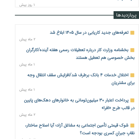
۱ روز پیش
پربازدیدها
رشد ۷۵ هزار میلیاردی بازار خرید اعتباری؛ فین‌تک‌ها وارد میدان
شدند
۱ روز پیش
تعرفه‌های جدید کاریابی در سال ۱۴۰۵ ابلاغ شد
۲ ماه پیش
احتمال اختلال ۲۴ ساعته در سامانه‌های تأمین اجتماعی
۱ روز پیش
بخشنامه وزارت کار درباره تعطیلات رسمی هفته آینده/کارگران
بخش خصوصی هم تعطیل هستند
آغاز اجرای پایلوت «ردا کارت» برای دانشجویان تحصیلات تکمیلی
۱ ماه پیش
۱ روز پیش
اختلال خدمات ۴ بانک برطرف شد/افزایش سقف انتقال وجه
محدودیت تازه برای شبکه بانکی؛ افزایش سپرده قانونی با هدف
برای مشتریان
کنترل تورم
۱ ماه پیش
۱ روز پیش
پرداخت اعتبار ۳۰ میلیون‌تومانی به خانوارهای دهک‌های پایین
ترمز تولید خودرو کشیده شد؛ افت ۲۵ درصدی تیراژ ایران‌خودرو،
در قالب طرح «افرا»
سایپا و پارس‌خودرو
۲ ماه پیش
۱ روز پیش
شوک قیمتی تأمین اجتماعی به مشاغل آزاد؛ آیا اصلاح ساختار،
بنگاه‌داری بانک‌ها؛ مانع بزرگ خانه‌دار شدن مستأجران
۱ روز پیش
نقابِ جبرانِ کسری بودجه است؟