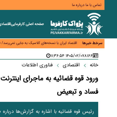
تماس با ما
درباره ما
صفحه اصلی
کارفرمایی
اقتصاد
اختیار تمدید مهلت ثبت آماری به سازمان‌های مناطق آزا
اقتصاد ایران با نسخه‌های کلاسیک به جایی نمی‌رسد/ ظرفیت تجارت ۳۰۰ میلیارد دلاری 
سرخط خبرها
درمان بیش از ۳۰ درصد حقوق بازنشستگان را می‌بلعد؛ هزینه دارو و تجهیزات ۵ برابر شد،حقوق فقط ۱.۲ برابر افزایش یافت
دام ارزان شد، گوشت نه/چرا کاهش قیمت به سفره مرد
۱۴۰۵/۰۲/۰۷ ۱۱:۳۶:۵۴
۸۱۶۶
افزایش کالابرگ در دستور کار دولت/ تصمیم‌گیری دربار
خانه
اقتصادی
فناوری اطلاعات
ورود قوه قضائیه به ماجرای اینترنت 
فساد و تبعیض
رئیس قوه قضائیه با اشاره به گزارش‌ها درباره 