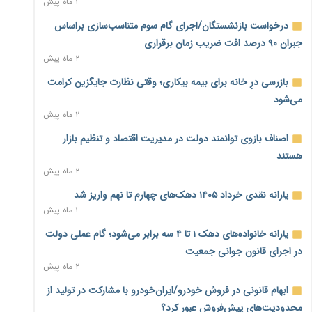
۱ ماه پیش
سمت توسعه زیرساخت رفت
۴ ساعت پیش
درخواست بازنشستگان/اجرای گام سوم متناسب‌سازی براساس
جبران ۹۰ درصد افت ضریب زمان برقراری
هشدار دیوان محاسبات درباره حساب‌های خارج از خزانه؛ ۱۲۴
۲ ماه پیش
حساب ارزی در تیررس نظارت
۴ ساعت پیش
بازرسی درِ خانه برای بیمه بیکاری؛ وقتی نظارت جایگزین کرامت
می‌شود
نه از جنگ می‌ترسیم، نه از مذاکره برای منافع ملی
۲ ماه پیش
۴ ساعت پیش
اصناف بازوی توانمند دولت در مدیریت اقتصاد و تنظیم بازار
فرمول تازه مستمری در راه است؛ کارگران بازنده اصلاحات تأمین
هستند
اجتماعی؟
۲ ماه پیش
۴ ساعت پیش
یارانه نقدی خرداد ۱۴۰۵ دهک‌های چهارم تا نهم واریز شد
کنترل ترازنامه بانک‌ها؛ شمشیر دولبه مهار تورم و تأمین مالی
۱ ماه پیش
تولید
۵ ساعت پیش
یارانه خانواده‌های دهک ۱ تا ۴ سه برابر می‌شود؛ گام عملی دولت
در اجرای قانون جوانی جمعیت
جنگ با تورم از بانک‌ها و بودجه آغاز می‌شود؛ نسخه انضباط
۲ ماه پیش
آهنین برای اقتصاد
۵ ساعت پیش
ابهام قانونی در فروش خودرو/ایران‌خودرو با مشارکت در تولید از
محدودیت‌های پیش‌فروش عبور کرد؟
عینک گران‌تر شد؛ ارز و عوارض گمرکی قدرت خرید مردم را نشانه