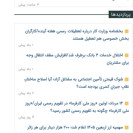
۳ ساعت پیش
پربازدیدها
نرخ سود بانکی در دوراهی تورم و رکود؛ بورس در انتظار تصمیم
سیاست‌گذار
۳ ساعت پیش
بخشنامه وزارت کار درباره تعطیلات رسمی هفته آینده/کارگران
بخش خصوصی هم تعطیل هستند
صادرات مرغ مازاد هنوز آغاز نشده است؛ چالش قیمت و
۱ ماه پیش
سیاست‌های ناپایدار در بازار جهانی
۳ ساعت پیش
اختلال خدمات ۴ بانک برطرف شد/افزایش سقف انتقال وجه
برای مشتریان
شیر صنعتی چگونه تولید می‌شود؟ پاسخ مدیر کل استاندارد به
۱ ماه پیش
شایعات فضای مجازی
۳ ساعت پیش
شوک قیمتی تأمین اجتماعی به مشاغل آزاد؛ آیا اصلاح ساختار،
نقابِ جبرانِ کسری بودجه است؟
نسخه قطعه‌سازان برای سایپا؛ خروج دولت از مدیریت پیش از
۲ ماه پیش
واگذاری
۳ ساعت پیش
۱۴ مرداد؛ اولین «روز ملی کارفرما» در تقویم رسمی ایران/«روز
ملی کارفرما» چگونه به تقویم رسمی کشور رسید؟
تجارت خارجی ایران در مسیر تسویه فرامرزی با رمزارز
۴ روز پیش
۴ ساعت پیش
سهمیه ارز اربعین ۱۴۰۵ اعلام شد؛ ۲۰۰ هزار دینار برای هر زائر
یک سال پرچالش اینترنت/دولت چهاردهم از محدودیت به