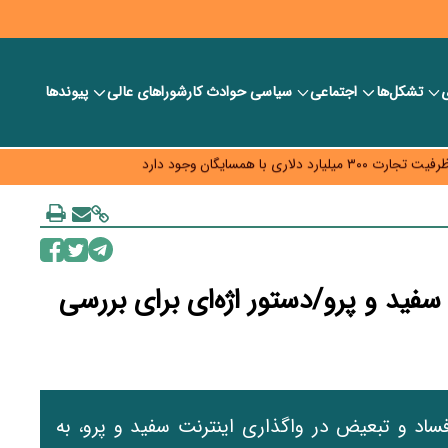
ی
تشکل‌ها
اجتماعی
سیاسی
حوادث کار
شورا‎های عالی
پیوندها
د و ویژه اقتصادی واگذار شد
با همسایگان وجود دارد
م نرسید؟
ه قیمت و سهمیه بنزین همچنان در انتظار تأمین منابع و جمع‌بندی نهایی
سفید و پرو/دستور اژه‌ای برای بررسی
فساد و تبعیض در واگذاری اینترنت سفید و پرو، به