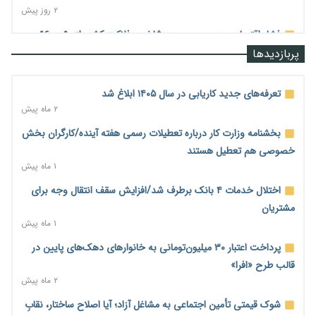
۲ روز پیش
فشار اقتصادی در مسیر صعود؛ شاخص فلاکت کشور از ۹۰ به ۹۶
درصد رسید
پربازدیدها
۲ روز پیش
رشد ۷۵ هزار میلیاردی بازار خرید اعتباری؛ فین‌تک‌ها وارد میدان
تعرفه‌های جدید کاریابی در سال ۱۴۰۵ ابلاغ شد
شدند
۲ ماه پیش
۲ روز پیش
بخشنامه وزارت کار درباره تعطیلات رسمی هفته آینده/کارگران بخش
احتمال اختلال ۲۴ ساعته در سامانه‌های تأمین اجتماعی
خصوصی هم تعطیل هستند
۲ روز پیش
۱ ماه پیش
آغاز اجرای پایلوت «ردا کارت» برای دانشجویان تحصیلات تکمیلی
اختلال خدمات ۴ بانک برطرف شد/افزایش سقف انتقال وجه برای
۲ روز پیش
مشتریان
۱ ماه پیش
محدودیت تازه برای شبکه بانکی؛ افزایش سپرده قانونی با هدف
کنترل تورم
پرداخت اعتبار ۳۰ میلیون‌تومانی به خانوارهای دهک‌های پایین در
۲ روز پیش
قالب طرح «افرا»
۲ ماه پیش
ترمز تولید خودرو کشیده شد؛ افت ۲۵ درصدی تیراژ ایران‌خودرو،
سایپا و پارس‌خودرو
شوک قیمتی تأمین اجتماعی به مشاغل آزاد؛ آیا اصلاح ساختار، نقابِ