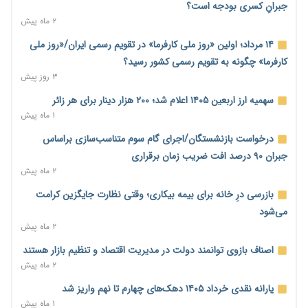
۲ روز پیش
جبرانِ کسری بودجه است؟
۲ ماه پیش
بنگاه‌داری بانک‌ها؛ مانع بزرگ خانه‌دار شدن مستأجران
۲ روز پیش
۱۴ مرداد؛ اولین «روز ملی کارفرما» در تقویم رسمی ایران/«روز ملی
کارفرما» چگونه به تقویم رسمی کشور رسید؟
نماینده مجلس: توسعه مرزهای زمینی به راهبرد تأمین کالاهای
۳ روز پیش
اساسی تبدیل شود
۲ روز پیش
سهمیه ارز اربعین ۱۴۰۵ اعلام شد؛ ۲۰۰ هزار دینار برای هر زائر
۱ ماه پیش
خانه کارگر قزوین: شکاف دستمزد و هزینه معیشت هر روز عمیق‌تر
می‌شود
درخواست بازنشستگان/اجرای گام سوم متناسب‌سازی براساس
۲ روز پیش
جبران ۹۰ درصد افت ضریب زمان برقراری
۲ ماه پیش
رئیس سازمان امور مالیاتی: بلاگرهای پردرآمد مشمول پرداخت
مالیات هستند
بازرسی درِ خانه برای بیمه بیکاری؛ وقتی نظارت جایگزین کرامت
۲ روز پیش
می‌شود
۲ ماه پیش
پیش‌بینی افزایش تولید برنج؛ نیاز وارداتی کشور به ۵۰۰ هزار تن
کاهش می‌یابد
اصناف بازوی توانمند دولت در مدیریت اقتصاد و تنظیم بازار هستند
۲ روز پیش
۲ ماه پیش
امضای تفاهم‌نامه تجاری ایران و پاکستان؛ هدف‌گذاری تجارت ۱۰
یارانه نقدی خرداد ۱۴۰۵ دهک‌های چهارم تا نهم واریز شد
میلیارد دلاری
۱ ماه پیش