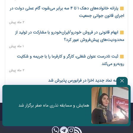
۲ روز پیش
یارانه خانواده‌های دهک ۱ تا ۴ سه برابر می‌شود؛ گام عملی دولت در
اختیارات جدید گمرکات برای تمدید ورود موقت کالا و خودرو تا
اجرای قانون جوانی جمعیت
پایان شهریور ابلاغ شد
۲ ماه پیش
۲ روز پیش
ابهام قانونی در فروش خودرو/ایران‌خودرو با مشارکت در تولید از
فهرست کالاهای فولادی و فلزات مشمول بازگشت ۱۰۰ درصد ارز
محدودیت‌های پیش‌فروش عبور کرد؟
صادراتی ابلاغ شد
۱ ماه پیش
۲ روز پیش
ثبت نادرست عنوان شغلی، کارگر و کارفرما را با جریمه و شکایت
مرحله سیزدهم کالابرگ در سایه تورم؛ قدرت خرید یارانه یک‌میلیونی
روبه‌رو می‌کند
بیش از پیش آب رفت
۲ ماه پیش
۲ روز پیش
سه نماد جدید اخزا در فرابورس پذیرش شد
۱۴ مرداد؛ اولین «روز ملی کارفرما» در تقویم رسمی ایران/«روز ملی
۲ ماه پیش
کارفرما» چگونه به تقویم رسمی کشور رسید؟
روند تغییرات مدیریتی هلدینگ خلیج فارس قانونی است؟/
۳ روز پیش
روایت‌های متناقض و نگرانی سهامداران
همایش و مسابقه نذری ماه صفر برگزار شد
سکه در یک قدمی ۱۸۵ میلیون تومان
۱ ماه پیش
تماس با ما
درباره ما
۴ روز پیش
تشکل‌ها در مسیر ارتقای تاب‌آوری اعضا برنامه‌ریزی کنند