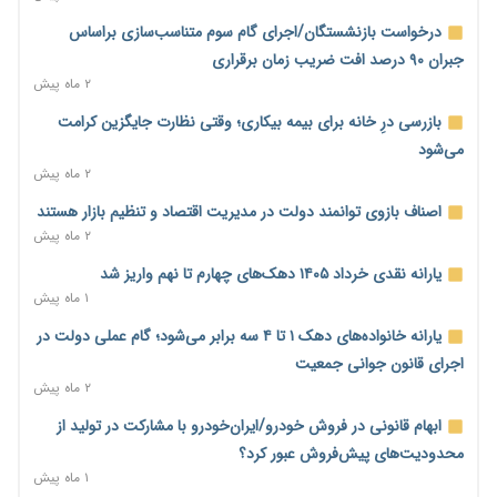
عینک گران‌تر شد؛ ارز و عوارض گمرکی قدرت خرید مردم را نشانه
رفت
درخواست بازنشستگان/اجرای گام سوم متناسب‌سازی براساس
۲ ساعت پیش
جبران ۹۰ درصد افت ضریب زمان برقراری
۲ ماه پیش
اطمینان وزیر جهاد از تأمین کالاهای اساسی؛ «نگران نباشید»
۲ ساعت پیش
بازرسی درِ خانه برای بیمه بیکاری؛ وقتی نظارت جایگزین کرامت
می‌شود
پیام‌رسان‌های ایرانی در مسیر ورود به بورس؛ عرضه اولیه یک
۲ ماه پیش
شرکت هوش مصنوعی در راه است
۳ ساعت پیش
اصناف بازوی توانمند دولت در مدیریت اقتصاد و تنظیم بازار هستند
۲ ماه پیش
هشدار درباره کاهش عرضه مسکن اجاره‌ای؛ دولت واحدهای خود را
وارد بازار کند
یارانه نقدی خرداد ۱۴۰۵ دهک‌های چهارم تا نهم واریز شد
۲۲ ساعت پیش
۱ ماه پیش
رسانه تخصصی باید مطالبه‌گری، دقت و استقلال را سرلوحه کار خود
یارانه خانواده‌های دهک ۱ تا ۴ سه برابر می‌شود؛ گام عملی دولت در
قرار دهد
اجرای قانون جوانی جمعیت
۲۳ ساعت پیش
۲ ماه پیش
احراز صلاحیت ۱۹۴۱ مدیر در شرکت‌های وزارت کار انجام نشده است؛
ابهام قانونی در فروش خودرو/ایران‌خودرو با مشارکت در تولید از
شایسته‌سالاری زیر فشار؟
محدودیت‌های پیش‌فروش عبور کرد؟
۲۳ ساعت پیش
۱ ماه پیش