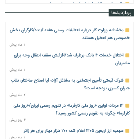
یک سال پرچالش اینترنت/دولت چهاردهم از محدودیت به سمت
توسعه زیرساخت رفت
پربازدیدها
۴۹ دقیقه پیش
هشدار دیوان محاسبات درباره حساب‌های خارج از خزانه؛ ۱۲۴ حساب
بخشنامه وزارت کار درباره تعطیلات رسمی هفته آینده/کارگران بخش
ارزی در تیررس نظارت
خصوصی هم تعطیل هستند
۵۶ دقیقه پیش
۱ ماه پیش
نه از جنگ می‌ترسیم، نه از مذاکره برای منافع ملی
اختلال خدمات ۴ بانک برطرف شد/افزایش سقف انتقال وجه برای
۱ ساعت پیش
مشتریان
۱ ماه پیش
فرمول تازه مستمری در راه است؛ کارگران بازنده اصلاحات تأمین
اجتماعی؟
شوک قیمتی تأمین اجتماعی به مشاغل آزاد؛ آیا اصلاح ساختار، نقابِ
۱ ساعت پیش
جبرانِ کسری بودجه است؟
۲ ماه پیش
کنترل ترازنامه بانک‌ها؛ شمشیر دولبه مهار تورم و تأمین مالی تولید
۲ ساعت پیش
۱۴ مرداد؛ اولین «روز ملی کارفرما» در تقویم رسمی ایران/«روز ملی
کارفرما» چگونه به تقویم رسمی کشور رسید؟
جنگ با تورم از بانک‌ها و بودجه آغاز می‌شود؛ نسخه انضباط آهنین
۴ روز پیش
برای اقتصاد
۲ ساعت پیش
سهمیه ارز اربعین ۱۴۰۵ اعلام شد؛ ۲۰۰ هزار دینار برای هر زائر
۱ ماه پیش