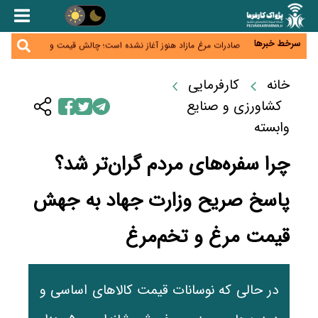
اجاره‌بها از سقف قانونی عبور کرد؛ مجلس خواستار برخورد
جدی با متخلفان شد
نرخ سود بانکی در دوراهی تورم و رکود؛ بورس در انتظار
تصمیم سیاست‌گذار
سرخط خبرها
صادرات مرغ مازاد هنوز آغاز نشده است؛ چالش قیمت و
سیاست‌های ناپایدار در بازار جهانی
شیر صنعتی چگونه تولید می‌شود؟ پاسخ مدیر کل
استاندارد به شایعات فضای مجازی
خانه
کارفرمایی
نسخه قطعه‌سازان برای سایپا؛ خروج دولت از مدیریت
پیش از واگذاری
کشاورزی و صنایع
وابسته
چرا سفره‌های مردم گران‌تر شد؟
پاسخ صریح وزارت جهاد به جهش
قیمت مرغ و تخم‌مرغ
در حالی که نوسانات قیمت کالاهای اساسی و