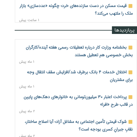
قیمت مسکن در دست سازنده‌های خرد؛ چگونه «عددسازی» بازار
ملک را ملتهب می‌کند؟
۱ ساعت پیش
پربازدیدها
مسیر تأمین مواد اولیه صنایع تسهیل شد؛ ۳۴۱۴ کد تعرفه مشمول
سهمیه جدید
۱ ساعت پیش
بخشنامه وزارت کار درباره تعطیلات رسمی هفته آینده/کارگران
بخش خصوصی هم تعطیل هستند
منابع صندوق ملی مسکن به متقاضیان رسید؛ اولویت با
۱ ماه پیش
پروژه‌های بالای ۸۰ درصد پیشرفت
۱ ساعت پیش
اختلال خدمات ۴ بانک برطرف شد/افزایش سقف انتقال وجه
برای مشتریان
هشدار درباره آینده صندوق‌های بازنشستگی؛ اعتماد بیمه‌پردازان
۱ ماه پیش
را قربانی نکنیم
۱ ساعت پیش
پرداخت اعتبار ۳۰ میلیون‌تومانی به خانوارهای دهک‌های پایین
در قالب طرح «افرا»
ترمیم مزد در راه است؟ تأکید بر افزایش مزد پایه و شفافیت سبد
۲ ماه پیش
معیشت
۲ ساعت پیش
شوک قیمتی تأمین اجتماعی به مشاغل آزاد؛ آیا اصلاح ساختار،
نقابِ جبرانِ کسری بودجه است؟
وام بدون رتبه اعتباری؛ صندوق کارآفرینی امید از حمایت متفاوت
۲ ماه پیش