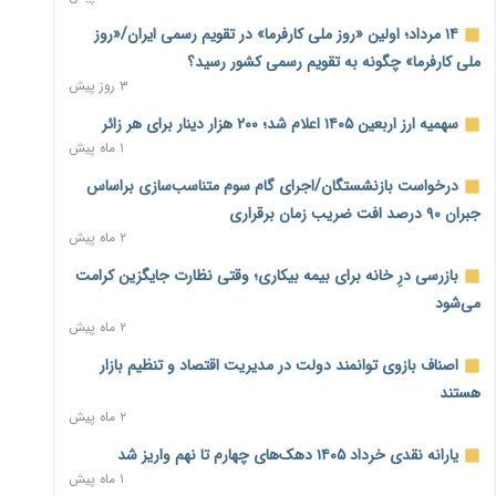
خود می‌گوید
۲ ساعت پیش
۱۴ مرداد؛ اولین «روز ملی کارفرما» در تقویم رسمی ایران/«روز
ملی کارفرما» چگونه به تقویم رسمی کشور رسید؟
ناترازی برق ۳۰ درصد کاهش یافت؛ وعده وزارت نیرو برای رفع
۳ روز پیش
محدودیت صنایع
۲ ساعت پیش
سهمیه ارز اربعین ۱۴۰۵ اعلام شد؛ ۲۰۰ هزار دینار برای هر زائر
۱ ماه پیش
ورود بخش خصوصی به حکمرانی اشتغال؛ «یاوران پیشرفت»
امسال گسترده‌تر می‌شود
درخواست بازنشستگان/اجرای گام سوم متناسب‌سازی براساس
۲ ساعت پیش
جبران ۹۰ درصد افت ضریب زمان برقراری
۲ ماه پیش
مطالبه کارگران جنوب برای پرداخت «حق جنگ»؛ از نفت و گاز تا
شبکه برق
بازرسی درِ خانه برای بیمه بیکاری؛ وقتی نظارت جایگزین کرامت
۲ ساعت پیش
می‌شود
۲ ماه پیش
حساب‌های شرکت ملی نفت در بانک صنعت و معدن مسدود
شد؛ بدهی یک میلیارد دلاری
اصناف بازوی توانمند دولت در مدیریت اقتصاد و تنظیم بازار
۳ ساعت پیش
هستند
۲ ماه پیش
درآمد کارگزاری‌ها چقدر است؟ کانون کارگزاران اعداد منتشرشده
در فضای مجازی را تکذیب کرد
یارانه نقدی خرداد ۱۴۰۵ دهک‌های چهارم تا نهم واریز شد
۳ ساعت پیش
۱ ماه پیش