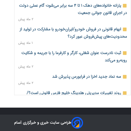
بیکاری ۷ درصدی روی کاغذ؛ آیا در واقعیت هم این چنین است؟
یارانه خانواده‌های دهک ۱ تا ۴ سه برابر می‌شود؛ گام عملی دولت
۴ ساعت پیش
در اجرای قانون جوانی جمعیت
۲ ماه پیش
روز خبرنگار؛ مطالبه‌ای فراتر از تبریک برای پاسداشت حقیقت و
امنیت شغلی
ابهام قانونی در فروش خودرو/ایران‌خودرو با مشارکت در تولید از
۴ ساعت پیش
محدودیت‌های پیش‌فروش عبور کرد؟
۱ ماه پیش
همایش و مسابقه نذری ماه صفر برگزار شد
۲۱ ساعت پیش
ثبت نادرست عنوان شغلی، کارگر و کارفرما را با جریمه و شکایت
روبه‌رو می‌کند
زائران اربعین نگران ارز باقی‌مانده نباشند؛ خرید دینار در بانک‌ها و
۲ ماه پیش
صرافی‌ها
۲ روز پیش
سه نماد جدید اخزا در فرابورس پذیرش شد
۲ ماه پیش
جنگ کریدورها وارد فاز جدید شد؛ سرمایه‌گذاری ۳۴۵ میلیارد
دلاری اوراسیا تا ۲۰۳۵
روند تغییرات مدیریتی هلدینگ خلیج فارس قانونی است؟/
۲ روز پیش
روایت‌های متناقض و نگرانی سهامداران
۱ ماه پیش
پارادوکس اینترنت در ایران؛ مصرف‌کننده بیشتر می‌پردازد، شبکه
کمتر توسعه می‌یابد
هشدار درباره «۴ درصد» مشاغل سخت و زیان‌آور/کارفرمایان
۲ روز پیش
طراحی سایت خبری و خبرگزاری آسام
پرداخت را به بازنشستگی موکول نکنند
۲ ماه پیش