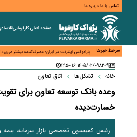
تماس با ما
درباره ما
صفحه اصلی
کارفرمایی
اقتصاد
زائران اربعین نگران ارز باقی‌مانده نباشند؛ خرید دینار د
جنگ کریدورها وارد فاز جدید شد؛ سرمایه‌گذاری ۳۴۵ میلیارد دلاری اوراسیا تا ۲۰۳۵
سرخط خبرها
پارادوکس اینترنت در ایران؛ مصرف‌کننده بیشتر می‌پرداز
تأمین سرمایه در گردش بدون خلق نقدینگی؛ نقش جدید
۱۴۰۵/۰۲/۰۹ ۱۲:۵۰:۱۶
۸۲۰۹
معمای تأمین ۸۰ همت معوقات بازنشستگان؛ بانک رفاه وارد میدان شد
خانه
تشکل‌ها
اتاق تعاون
وعده بانک توسعه تعاون برای تقوی
خسارت‌دیده
رئیس کمیسیون تخصصی بازار سرمایه، بیمه و 