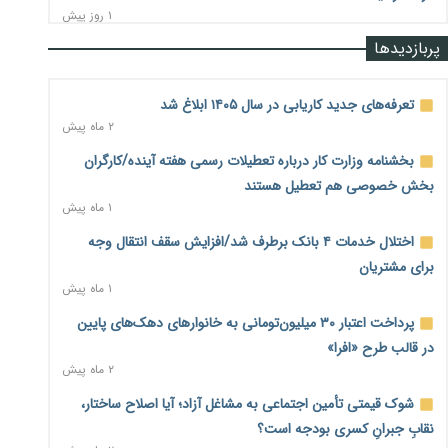
۱ روز پیش
پربازدیدها
رشد ۷۵ هزار میلیاردی بازار خرید اعتباری؛ فین‌تک‌ها وارد میدان
شدند
۱ روز پیش
تعرفه‌های جدید کاریابی در سال ۱۴۰۵ ابلاغ شد
۲ ماه پیش
احتمال اختلال ۲۴ ساعته در سامانه‌های تأمین اجتماعی
۱ روز پیش
بخشنامه وزارت کار درباره تعطیلات رسمی هفته آینده/کارگران
بخش خصوصی هم تعطیل هستند
آغاز اجرای پایلوت «ردا کارت» برای دانشجویان تحصیلات تکمیلی
۱ ماه پیش
۱ روز پیش
اختلال خدمات ۴ بانک برطرف شد/افزایش سقف انتقال وجه
محدودیت تازه برای شبکه بانکی؛ افزایش سپرده قانونی با هدف
برای مشتریان
کنترل تورم
۱ ماه پیش
۱ روز پیش
پرداخت اعتبار ۳۰ میلیون‌تومانی به خانوارهای دهک‌های پایین
ترمز تولید خودرو کشیده شد؛ افت ۲۵ درصدی تیراژ ایران‌خودرو،
در قالب طرح «افرا»
سایپا و پارس‌خودرو
۲ ماه پیش
۱ روز پیش
شوک قیمتی تأمین اجتماعی به مشاغل آزاد؛ آیا اصلاح ساختار،
بنگاه‌داری بانک‌ها؛ مانع بزرگ خانه‌دار شدن مستأجران
۱ روز پیش
نقابِ جبرانِ کسری بودجه است؟