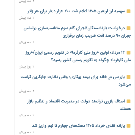
۲ ماه پیش
نماینده مجلس: توسعه مرزهای زمینی به راهبرد تأمین کالاهای
سهمیه ارز اربعین ۱۴۰۵ اعلام شد؛ ۲۰۰ هزار دینار برای هر زائر
اساسی تبدیل شود
۱ ماه پیش
۱ روز پیش
درخواست بازنشستگان/اجرای گام سوم متناسب‌سازی براساس
خانه کارگر قزوین: شکاف دستمزد و هزینه معیشت هر روز عمیق‌تر
جبران ۹۰ درصد افت ضریب زمان برقراری
می‌شود
۲ ماه پیش
۱ روز پیش
۱۴ مرداد؛ اولین «روز ملی کارفرما» در تقویم رسمی ایران/«روز
رئیس سازمان امور مالیاتی: بلاگرهای پردرآمد مشمول پرداخت
ملی کارفرما» چگونه به تقویم رسمی کشور رسید؟
مالیات هستند
۱ روز پیش
۱ روز پیش
بازرسی درِ خانه برای بیمه بیکاری؛ وقتی نظارت جایگزین کرامت
پیش‌بینی افزایش تولید برنج؛ نیاز وارداتی کشور به ۵۰۰ هزار تن
می‌شود
کاهش می‌یابد
۲ ماه پیش
۱ روز پیش
اصناف بازوی توانمند دولت در مدیریت اقتصاد و تنظیم بازار
امضای تفاهم‌نامه تجاری ایران و پاکستان؛ هدف‌گذاری تجارت ۱۰
هستند
میلیارد دلاری
۲ ماه پیش
۱ روز پیش
یارانه نقدی خرداد ۱۴۰۵ دهک‌های چهارم تا نهم واریز شد
اختیارات جدید گمرکات برای تمدید ورود موقت کالا و خودرو تا
۱ ماه پیش
پایان شهریور ابلاغ شد