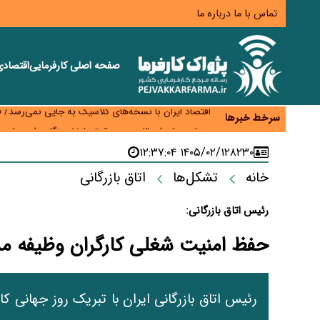
تماس با ما
درباره ما
صفحه اصلی
کارفرمایی
اقتصاد
اختیار تمدید مهلت ثبت آماری به سازمان‌های مناطق آزا
اقتصاد ایران با نسخه‌های کلاسیک به جایی نمی‌رسد/ ظرفیت تجارت ۳۰۰ میلیارد دلاری 
سرخط خبرها
درمان بیش از ۳۰ درصد حقوق بازنشستگان را می‌بلعد؛ هزینه دارو و تجهیزات ۵ برابر شد،حقوق فقط ۱.۲ برابر افزایش یافت
دام ارزان شد، گوشت نه/چرا کاهش قیمت به سفره مرد
۱۴۰۵/۰۲/۱۲ ۱۲:۳۷:۰۴
۸۲۳۰
افزایش کالابرگ در دستور کار دولت/ تصمیم‌گیری دربار
خانه
تشکل‌ها
اتاق بازرگانی
رئیس اتاق بازرگانی:
حفظ امنیت شغلی کارگران وظیفه مس
رئیس اتاق بازرگانی ایران با تبریک روز جهانی ک