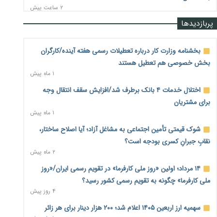
۲ ساعت پیش
پربازدیدها
نرخ سود بانکی در دوراهی تورم و رکود؛ بورس در انتظار تصمیم
سیاست‌گذار
۲ ساعت پیش
بخشنامه وزارت کار درباره تعطیلات رسمی هفته آینده/کارگران
بخش خصوصی هم تعطیل هستند
صادرات مرغ مازاد هنوز آغاز نشده است؛ چالش قیمت و
۱ ماه پیش
سیاست‌های ناپایدار در بازار جهانی
۲ ساعت پیش
اختلال خدمات ۴ بانک برطرف شد/افزایش سقف انتقال وجه
برای مشتریان
شیر صنعتی چگونه تولید می‌شود؟ پاسخ مدیر کل استاندارد به
۱ ماه پیش
شایعات فضای مجازی
۲ ساعت پیش
شوک قیمتی تأمین اجتماعی به مشاغل آزاد؛ آیا اصلاح ساختار،
نقابِ جبرانِ کسری بودجه است؟
نسخه قطعه‌سازان برای سایپا؛ خروج دولت از مدیریت پیش از
۲ ماه پیش
واگذاری
۲ ساعت پیش
۱۴ مرداد؛ اولین «روز ملی کارفرما» در تقویم رسمی ایران/«روز
ملی کارفرما» چگونه به تقویم رسمی کشور رسید؟
تجارت خارجی ایران در مسیر تسویه فرامرزی با رمزارز
۴ روز پیش
۲ ساعت پیش
سهمیه ارز اربعین ۱۴۰۵ اعلام شد؛ ۲۰۰ هزار دینار برای هر زائر
یک سال پرچالش اینترنت/دولت چهاردهم از محدودیت به