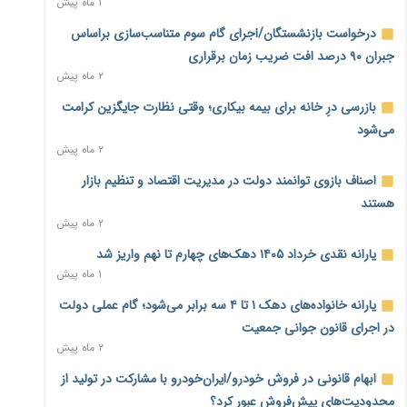
۱ ماه پیش
سمت توسعه زیرساخت رفت
۳ ساعت پیش
درخواست بازنشستگان/اجرای گام سوم متناسب‌سازی براساس
جبران ۹۰ درصد افت ضریب زمان برقراری
هشدار دیوان محاسبات درباره حساب‌های خارج از خزانه؛ ۱۲۴
۲ ماه پیش
حساب ارزی در تیررس نظارت
۳ ساعت پیش
بازرسی درِ خانه برای بیمه بیکاری؛ وقتی نظارت جایگزین کرامت
می‌شود
نه از جنگ می‌ترسیم، نه از مذاکره برای منافع ملی
۲ ماه پیش
۳ ساعت پیش
اصناف بازوی توانمند دولت در مدیریت اقتصاد و تنظیم بازار
فرمول تازه مستمری در راه است؛ کارگران بازنده اصلاحات تأمین
هستند
اجتماعی؟
۲ ماه پیش
۳ ساعت پیش
یارانه نقدی خرداد ۱۴۰۵ دهک‌های چهارم تا نهم واریز شد
کنترل ترازنامه بانک‌ها؛ شمشیر دولبه مهار تورم و تأمین مالی
۱ ماه پیش
تولید
۴ ساعت پیش
یارانه خانواده‌های دهک ۱ تا ۴ سه برابر می‌شود؛ گام عملی دولت
در اجرای قانون جوانی جمعیت
جنگ با تورم از بانک‌ها و بودجه آغاز می‌شود؛ نسخه انضباط
۲ ماه پیش
آهنین برای اقتصاد
۴ ساعت پیش
ابهام قانونی در فروش خودرو/ایران‌خودرو با مشارکت در تولید از
محدودیت‌های پیش‌فروش عبور کرد؟
عینک گران‌تر شد؛ ارز و عوارض گمرکی قدرت خرید مردم را نشانه