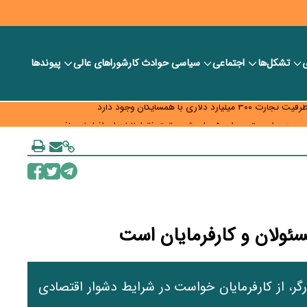
ی
تشکل‌ها
اجتماعی
سیاسی
حوادث کار
شورا‎های عالی
پیوندها
د و ویژه اقتصادی واگذار شد
با همسایگان وجود دارد
م نرسید؟
ه قیمت و سهمیه بنزین همچنان در انتظار تأمین منابع و جمع‌بندی نهایی
ئولان و کارفرمایان است
ارگر، از کارفرمایان خواست در شرایط دشوار اقتصادی