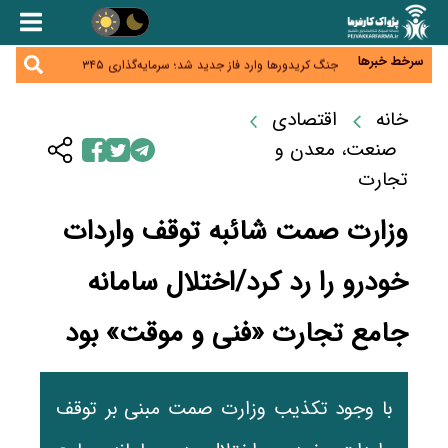
همایش و مسابقه نذری ماه صفر برگزار شد
زائران اربعین نگران ارز باقی‌مانده نباشند؛ خرید دینار در
بانک‌ها و صرافی‌ها
سرخط خبرها
جنگ کریدورها وارد فاز جدید شد؛ سرمایه‌گذاری ۳۴۵
میلیارد دلاری اوراسیا تا ۲۰۳۵
پارادوکس اینترنت در ایران؛ مصرف‌کننده بیشتر می‌پردازد،
شبکه کمتر توسعه می‌یابد
خانه
اقتصادی
تأمین سرمایه در گردش بدون خلق نقدینگی؛ نقش
جدید سیاست‌های مالیاتی در حمایت از تولید
صنعت، معدن و
تجارت
وزارت صمت شائبه توقف واردات
خودرو را رد کرد/اختلال سامانه
جامع تجارت «فنی و موقت» بود
با وجود تکذیب وزارت صمت مبنی بر توقف