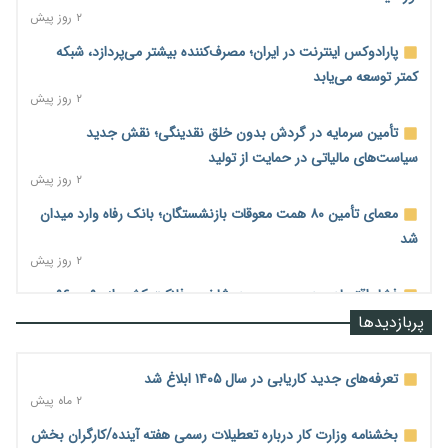
۲ روز پیش
پارادوکس اینترنت در ایران؛ مصرف‌کننده بیشتر می‌پردازد، شبکه
کمتر توسعه می‌یابد
۲ روز پیش
تأمین سرمایه در گردش بدون خلق نقدینگی؛ نقش جدید
سیاست‌های مالیاتی در حمایت از تولید
۲ روز پیش
معمای تأمین ۸۰ همت معوقات بازنشستگان؛ بانک رفاه وارد میدان
شد
۲ روز پیش
فشار اقتصادی در مسیر صعود؛ شاخص فلاکت کشور از ۹۰ به ۹۶
درصد رسید
پربازدیدها
۲ روز پیش
رشد ۷۵ هزار میلیاردی بازار خرید اعتباری؛ فین‌تک‌ها وارد میدان
تعرفه‌های جدید کاریابی در سال ۱۴۰۵ ابلاغ شد
شدند
۲ ماه پیش
۲ روز پیش
بخشنامه وزارت کار درباره تعطیلات رسمی هفته آینده/کارگران بخش