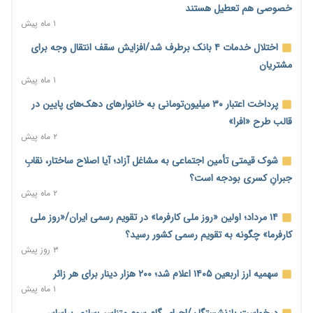
احتمال اختلال ۲۴ ساعته در سامانه‌های تأمین اجتماعی
خصوصی هم تعطیل هستند
۲ روز پیش
۱ ماه پیش
آغاز اجرای پایلوت «ردا کارت» برای دانشجویان تحصیلات تکمیلی
اختلال خدمات ۴ بانک برطرف شد/افزایش سقف انتقال وجه برای
۲ روز پیش
مشتریان
۱ ماه پیش
محدودیت تازه برای شبکه بانکی؛ افزایش سپرده قانونی با هدف
کنترل تورم
پرداخت اعتبار ۳۰ میلیون‌تومانی به خانوارهای دهک‌های پایین در
۲ روز پیش
قالب طرح «افرا»
۲ ماه پیش
ترمز تولید خودرو کشیده شد؛ افت ۲۵ درصدی تیراژ ایران‌خودرو،
سایپا و پارس‌خودرو
شوک قیمتی تأمین اجتماعی به مشاغل آزاد؛ آیا اصلاح ساختار، نقابِ
۲ روز پیش
جبرانِ کسری بودجه است؟
۲ ماه پیش
بنگاه‌داری بانک‌ها؛ مانع بزرگ خانه‌دار شدن مستأجران
۲ روز پیش
۱۴ مرداد؛ اولین «روز ملی کارفرما» در تقویم رسمی ایران/«روز ملی
کارفرما» چگونه به تقویم رسمی کشور رسید؟
نماینده مجلس: توسعه مرزهای زمینی به راهبرد تأمین کالاهای
۳ روز پیش
اساسی تبدیل شود
۲ روز پیش
سهمیه ارز اربعین ۱۴۰۵ اعلام شد؛ ۲۰۰ هزار دینار برای هر زائر
۱ ماه پیش
خانه کارگر قزوین: شکاف دستمزد و هزینه معیشت هر روز عمیق‌تر
می‌شود
درخواست بازنشستگان/اجرای گام سوم متناسب‌سازی براساس