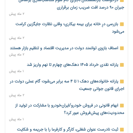
۲ روز پیش
جبران ۹۰ درصد افت ضریب زمان برقراری
۲ ماه پیش
رئیس سازمان امور مالیاتی: بلاگرهای پردرآمد مشمول پرداخت
مالیات هستند
بازرسی درِ خانه برای بیمه بیکاری؛ وقتی نظارت جایگزین کرامت
۲ روز پیش
می‌شود
۲ ماه پیش
پیش‌بینی افزایش تولید برنج؛ نیاز وارداتی کشور به ۵۰۰ هزار تن
کاهش می‌یابد
اصناف بازوی توانمند دولت در مدیریت اقتصاد و تنظیم بازار هستند
۲ روز پیش
۲ ماه پیش
امضای تفاهم‌نامه تجاری ایران و پاکستان؛ هدف‌گذاری تجارت ۱۰
یارانه نقدی خرداد ۱۴۰۵ دهک‌های چهارم تا نهم واریز شد
میلیارد دلاری
۱ ماه پیش
۲ روز پیش
یارانه خانواده‌های دهک ۱ تا ۴ سه برابر می‌شود؛ گام عملی دولت در
اختیارات جدید گمرکات برای تمدید ورود موقت کالا و خودرو تا
اجرای قانون جوانی جمعیت
پایان شهریور ابلاغ شد
۲ ماه پیش
۲ روز پیش
ابهام قانونی در فروش خودرو/ایران‌خودرو با مشارکت در تولید از
فهرست کالاهای فولادی و فلزات مشمول بازگشت ۱۰۰ درصد ارز
محدودیت‌های پیش‌فروش عبور کرد؟
صادراتی ابلاغ شد
۱ ماه پیش
۲ روز پیش
ثبت نادرست عنوان شغلی، کارگر و کارفرما را با جریمه و شکایت